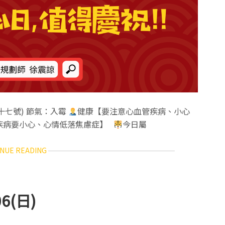
二十七號) 節氣：入霉
健康【要注意心血管疾病、小心
疾病要小心、心情低落焦慮症】
今日屬
ABOUT
NUE READING
12
生
肖
每
6(日)
日
運