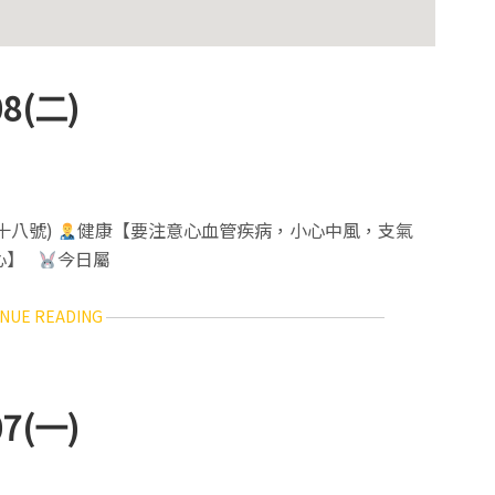
訊
欄
8(二)
二十八號)
健康【要注意心血管疾病，小心中風，支氣
小心】
今日屬
ABOUT
NUE READING
12
生
肖
每
7(一)
日
運
勢