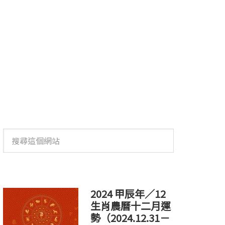
搜
尋
這
個
網
站
2024 甲辰年／12
生肖農曆十二月運
勢（2024.12.31－