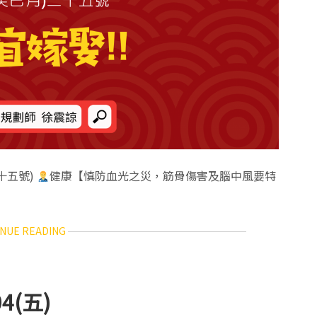
二十五號)
健康【慎防血光之災，筋骨傷害及腦中風要特
ABOUT
NUE READING
12
生
肖
每
4(五)
日