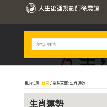
跳
跳
跳
跳
至
至
至
至
人
主
主
主
頁
要
要
要
尾
生
導
內
資
後
覽
容
訊
運
欄
搜
規
尋
劃
這
個
師
網
徐
站
震
諒
目前位置:
首頁
/
彙整頁面: 生肖運勢
生肖運勢