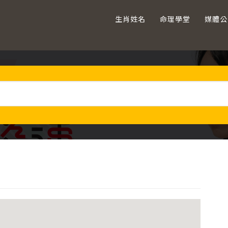
生肖姓名
命理學堂
媒體公
主
要
資