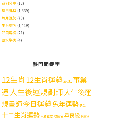
案例分享
(12)
每日運勢
(1,339)
每月運勢
(73)
生肖姓名
(1,419)
節目專欄
(21)
風水堪輿
(4)
熱門關鍵字
12生肖
12生肖運勢
事業
三伏貼
人生後運規劃師
運
人生後運
今日運勢
規畫師
兔年運勢
冬至
十二生肖運勢
尋良緣
取藝名
卓越雜誌
手腳冰