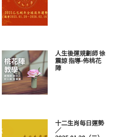
人生後運規劃師 徐
震諒 指導-佈桃花
陣
十二生肖每日運勢
／