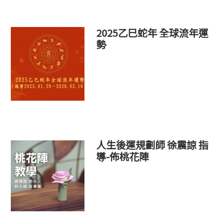
2025乙巳蛇年 全球流年運
勢
人生後運規劃師 徐震諒 指
導-佈桃花陣