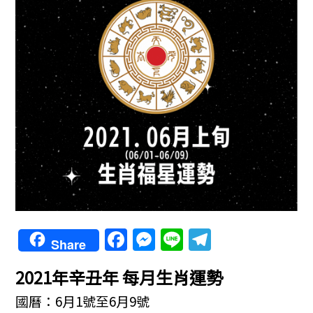
F
M
Li
T
Share
a
e
n
el
2021年辛丑年 每月生肖運勢
c
ss
e
e
e
e
gr
國曆：6月1號至6月9號