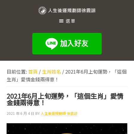
跳
跳
跳
至
至
至
人
主
主
頁
選單
生
要
要
尾
內
資
後
容
訊
運
欄
規
劃
目前位置:
首頁
/
生肖姓名
/
2021年6月上旬運勢，「這個
師
生肖」愛情金錢兩得意！
徐
震
2021年6月上旬運勢，「這個生肖」愛情
諒
金錢兩得意！
2021 年 6 月 4 日
BY
人生後運規劃師 徐震諒