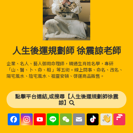
人生後運規劃師 徐震諒老師
企業、名人、藝人御用命理師，精通生肖姓名學，專研
「山、醫、卜、命、相 」等五術。線上問事、命名、改名、
陽宅風水、陰宅風水、祖靈安頓、啓運商品販售。
點擊平台連結,或搜尋【人生後運規劃師徐震
諒】
F
I
Y
L
W
E
a
n
o
i
e
m
c
s
u
n
C
a
e
t
T
e
h
i