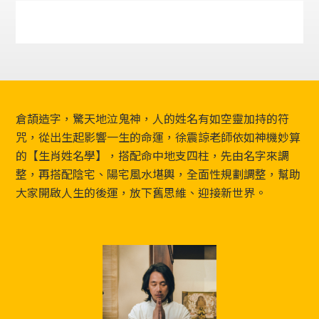
Footer
倉頡造字，驚天地泣鬼神，人的姓名有如空靈加持的符
咒，從出生起影響一生的命運，徐震諒老師依如神機妙算
的【生肖姓名學】，搭配命中地支四柱，先由名字來調
整，再搭配陰宅、陽宅風水堪輿，全面性規劃調整，幫助
大家開啟人生的後運，放下舊思維、迎接新世界。