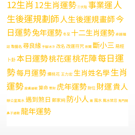
12生肖
人
12生肖運勢
事業運
三伏貼
生後運規劃師
今
人生後運規畫師
日運勢
兔年運勢
十二生肖運勢
冬至
卓越雜
斷小三
尋良緣
易經
改名
改運符咒
取藝名
誌
手腳冰冷
新聞
每日運
本日運勢
桃花陣
桃花運
卜卦
勢
生肖
每月運勢
生肖姓名學
爛桃花
王力宏
運勢
財運
虎年運勢
貴人
算命
財位
皮膚過敏
聚財
防小人
遇到煞日
鄭家純
風水
風水禁忌
辦公室風水
雞
鬼門開
龍年運勢
鼻子過敏