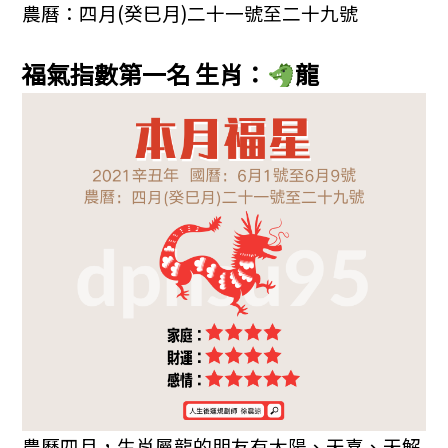
農曆：四月(癸巳月)二十一號至二十九號
b
n
a
o
g
m
福氣指數第一名
生肖：
龍
o
er
k
農曆四月，生肖屬龍的朋友有太陽、天喜、天解