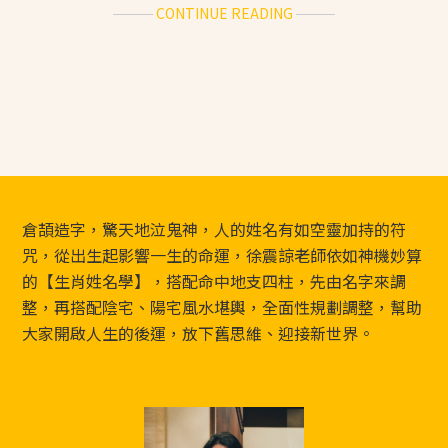
ABOUT
CONTINUE READING
十
二
生
肖
每
日
運
勢
／
Footer
倉頡造字，驚天地泣鬼神，人的姓名有如空靈加持的符
2025.01.19（日）
咒，從出生起影響一生的命運，徐震諒老師依如神機妙算
的【生肖姓名學】，搭配命中地支四柱，先由名字來調
整，再搭配陰宅、陽宅風水堪輿，全面性規劃調整，幫助
大家開啟人生的後運，放下舊思維、迎接新世界。