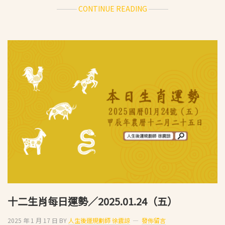
ABOUT
CONTINUE READING
十
二
生
肖
每
日
運
勢
／
2025.01.25（六）
十二生肖每日運勢／2025.01.24（五）
2025 年 1 月 17 日
BY
人生後運規劃師 徐震諒
發佈留言