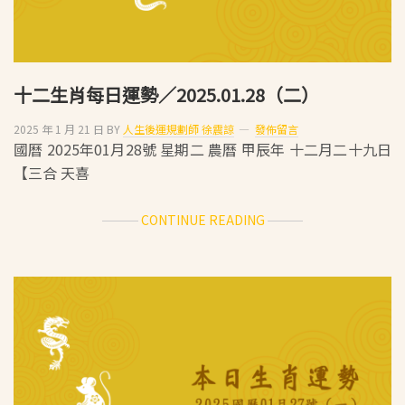
佈
桃
花
陣
十二生肖每日運勢／2025.01.28（二）
2025 年 1 月 21 日
BY
人生後運規劃師 徐震諒
發佈留言
國曆 2025年01月28號 星期二 農曆 甲辰年 十二月二十九日
【三合 天喜
ABOUT
CONTINUE READING
十
二
生
肖
每
日
運
勢
／