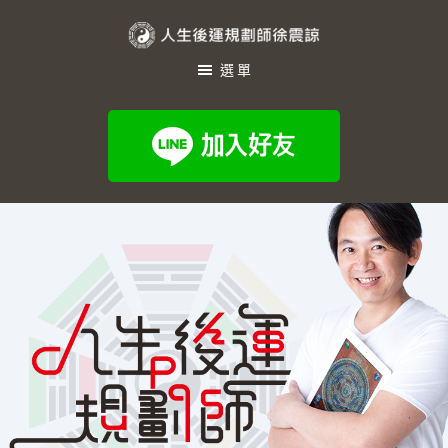
Skip
Skip
to
to
人
main
footer
選單
生
content
後
運
規
劃
師
徐
震
諒