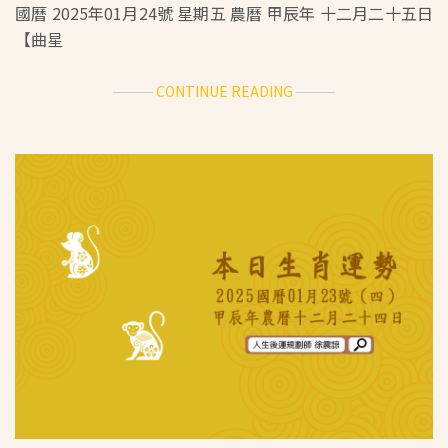
國曆 2025年01月24號 星期五 農曆 甲辰年 十二月二十五日
【曲星
ABOUT
CONTINUE READING
十
二
生
肖
每
日
運
勢
／
2025.01.24（五）