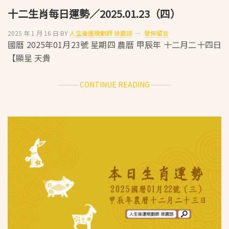
十二生肖每日運勢／2025.01.23（四）
2025 年 1 月 16 日
BY
人生後運規劃師 徐震諒
發佈留言
國曆 2025年01月23號 星期四 農曆 甲辰年 十二月二十四日
【顯星 天貴
ABOUT
CONTINUE READING
十
二
生
肖
每
日
運
勢
／
2025.01.23（四）