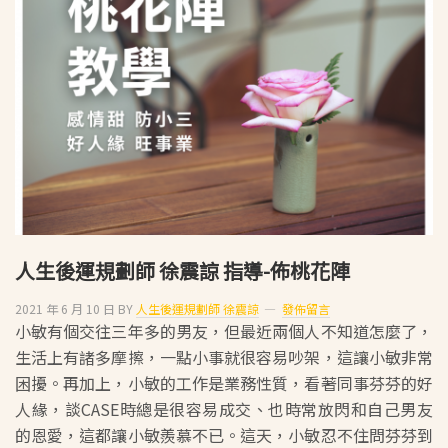
全
球
流
年
運
勢
人生後運規劃師 徐震諒 指導-佈桃花陣
2021 年 6 月 10 日
BY
人生後運規劃師 徐震諒
發佈留言
小敏有個交往三年多的男友，但最近兩個人不知道怎麼了，
生活上有諸多摩擦，一點小事就很容易吵架，這讓小敏非常
困擾。再加上，小敏的工作是業務性質，看著同事芬芬的好
人緣，談CASE時總是很容易成交、也時常放閃和自己男友
的恩愛，這都讓小敏羨慕不已。這天，小敏忍不住問芬芬到