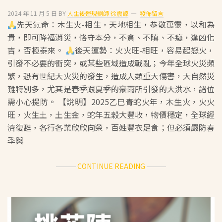
2024 年 11 月 5 日
BY
人生後運規劃師 徐震諒
發佈留言
先天氣命：木生火-相生，天地相生，恭敬萬靈，以和為
貴，即可降福消災，恪守本分，不貪、不瞋、不癡，逢凶化
吉，否極泰來。
後天運勢：火火旺-相旺，容易起怒火，
引發不必要的衝突，或某些區域造成戰亂；今年全球火災頻
繁，恐有世紀大火災的發生，造成人類重大傷害，大自然災
難特別多，尤其是春季跟夏季的豪雨所引發的大洪水，諸位
需小心提防。 【說明】2025乙巳青蛇火年，木生火，火火
旺，火生土，土生金，蛇年五榖大豐收，物價穩定，全球經
濟復甦，各行各業欣欣向榮，百姓豐衣足食；但必須嚴防春
季與
ABOUT
CONTINUE READING
2025
乙
巳
蛇
年