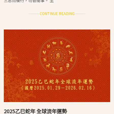
三思而後行，勿管閒事。 生
ABOUT
CONTINUE READING
2025
乙
巳
蛇
年
12
生
肖
流
年
運
勢
2025乙巳蛇年 全球流年運勢