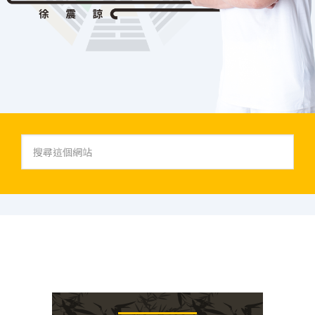
搜
尋
這
個
網
站