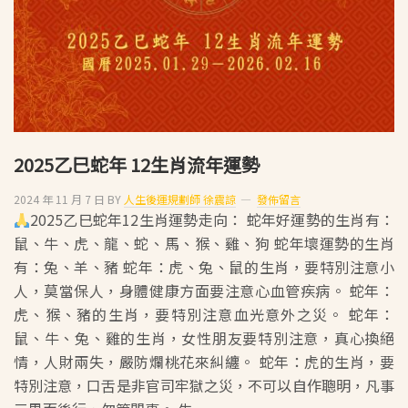
曆
十
二
月
運
勢
（2024.12.31
－
2025乙巳蛇年 12生肖流年運勢
2025.01.28）
2024 年 11 月 7 日
BY
人生後運規劃師 徐震諒
發佈留言
2025乙巳蛇年12生肖運勢走向： 蛇年好運勢的生肖有：
鼠、牛、虎、龍、蛇、馬、猴、雞、狗 蛇年壞運勢的生肖
有：兔、羊、豬 蛇年：虎、兔、鼠的生肖，要特別注意小
人，莫當保人，身體健康方面要注意心血管疾病。 蛇年：
虎、猴、豬的生肖，要特別注意血光意外之災。 蛇年：
鼠、牛、兔、雞的生肖，女性朋友要特別注意，真心換絕
情，人財兩失，嚴防爛桃花來糾纏。 蛇年：虎的生肖，要
特別注意，口舌是非官司牢獄之災，不可以自作聰明，凡事