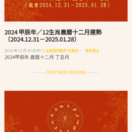
2024 甲辰年／12生肖農曆十二月運勢
（2024.12.31－2025.01.28）
2024 年 12 月 20 日
BY
人生後運規劃師 徐震諒
發佈留言
2024甲辰年 農曆十二月 丁丑月
ABOUT
CONTINUE READING
2024
甲
辰
年
／
12
生
肖
農