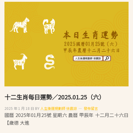
生
肖
每
日
運
勢
／
2025.01.26（日）
十二生肖每日運勢／2025.01.25（六）
2025 年 1 月 18 日
BY
人生後運規劃師 徐震諒
發佈留言
國曆 2025年01月25號 星期六 農曆 甲辰年 十二月二十六日
【歲德 大進