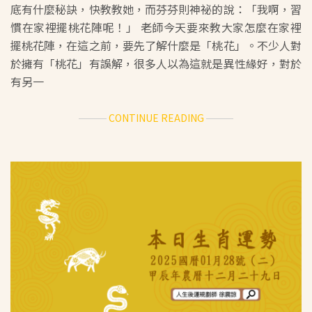
底有什麼秘訣，快教教她，而芬芬則神祕的說：「我啊，習
慣在家裡擺桃花陣呢！」 老師今天要來教大家怎麼在家裡
擺桃花陣，在這之前，要先了解什麼是「桃花」。不少人對
於擁有「桃花」有誤解，很多人以為這就是異性緣好，對於
有另一
ABOUT
CONTINUE READING
人
生
後
運
規
劃
師
徐
震
諒
指
導-