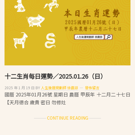
日
運
勢
／
2025.01.27（一）
十二生肖每日運勢／2025.01.26（日）
2025 年 1 月 19 日
BY
人生後運規劃師 徐震諒
發佈留言
國曆 2025年01月26號 星期日 農曆 甲辰年 十二月二十七日
【天月德合 歲貴 密日 勿修灶
ABOUT
CONTINUE READING
十
二