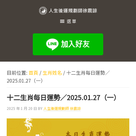
跳
跳
跳
至
至
至
人
主
主
頁
選單
生
要
要
尾
內
資
後
容
訊
運
欄
規
劃
目前位置:
首頁
/
生肖姓名
/
十二生肖每日運勢／
師
2025.01.27（一）
徐
震
十二生肖每日運勢／2025.01.27（一）
諒
2025 年 1 月 20 日
BY
人生後運規劃師 徐震諒