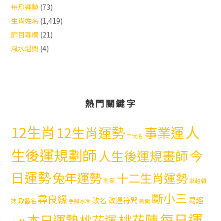
每月運勢
(73)
生肖姓名
(1,419)
節目專欄
(21)
風水堪輿
(4)
熱門關鍵字
12生肖
人
12生肖運勢
事業運
三伏貼
生後運規劃師
今
人生後運規畫師
日運勢
兔年運勢
十二生肖運勢
冬至
卓越雜
斷小三
尋良緣
易經
改名
改運符咒
取藝名
誌
手腳冰冷
新聞
每日運
本日運勢
桃花陣
桃花運