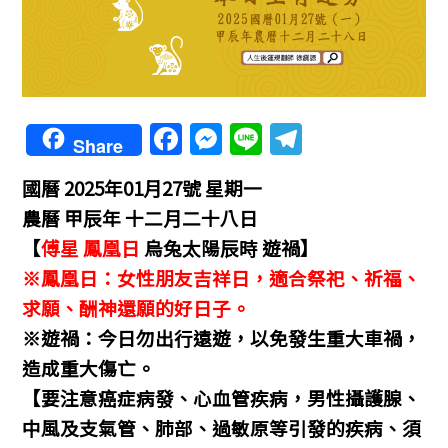
F
M
Li
T
Share
a
e
n
el
國曆 2025年01月27號 星期一
c
ss
e
e
農曆 甲辰年 十二月二十八日
e
e
gr
【
傅星 鳳凰日
烏兔太陽辰時 遊禍】
b
n
a
※鳳凰日：女性朋友吉祥日，適合祭祀、祈福、
o
g
m
求願、酬神還願的好日子。
o
er
※遊禍：今日勿出行遠遊，以免發生重大車禍，
k
造成重大傷亡。
【要注意癌症病發、心血管疾病，男性攝護腺、
中風及支氣管、肺部、過敏原等引發的疾病、須