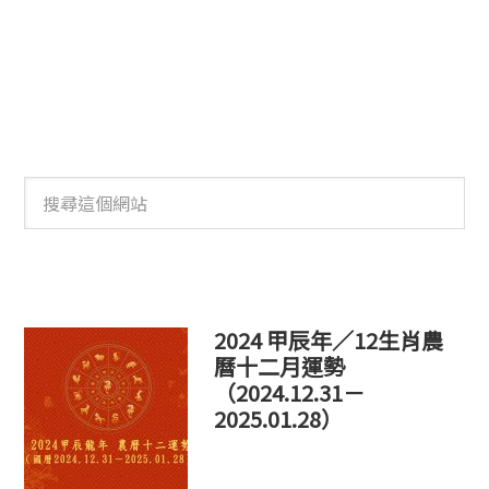
搜
尋
這
個
網
站
2024 甲辰年／12生肖農
曆十二月運勢
（2024.12.31－
2025.01.28）