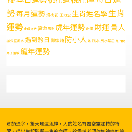
卜卦
勢
生肖
每月運勢
生肖姓名學
爛桃花
王力宏
運勢
財運
虎年運勢
貴人
算命
財位
皮膚過敏
聚財
防小人
遇到煞日
鄭家純
風水
風水禁忌
辦公室風水
雞
鬼門開
龍年運勢
鼻子過敏
Footer
倉頡造字，驚天地泣鬼神，人的姓名有如空靈加持的符
咒，從出生起影響一生的命運，徐震諒老師依如神機妙算