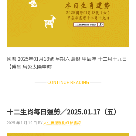
國曆 2025年01月18號 星期六 農曆 甲辰年 十二月十九日
【傅星 烏兔太陽申時
ABOUT
CONTINUE READING
十
二
生
肖
十二生肖每日運勢／2025.01.17（五）
每
日
2025 年 1 月 10 日
BY
人生後運規劃師 徐震諒
運
勢