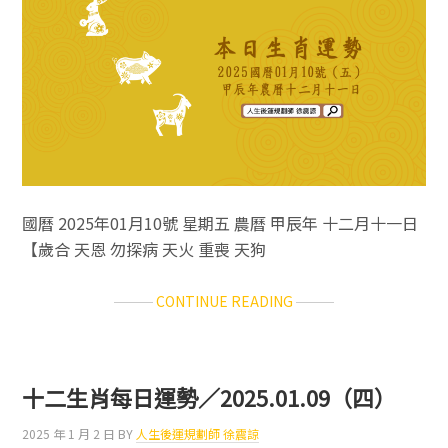
2025.01.11（六）
國曆 2025年01月10號 星期五 農曆 甲辰年 十二月十一日
【歲合 天恩 勿探病 天火 重喪 天狗
ABOUT
CONTINUE READING
十
二
生
肖
十二生肖每日運勢／2025.01.09（四）
每
日
2025 年 1 月 2 日
BY
人生後運規劃師 徐震諒