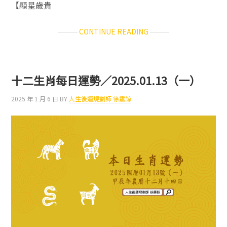
【顯星歲貴
ABOUT
CONTINUE READING
十
二
生
肖
十二生肖每日運勢／2025.01.13（一）
每
日
2025 年 1 月 6 日
BY
人生後運規劃師 徐震諒
運
勢
／
2025.01.14（二）