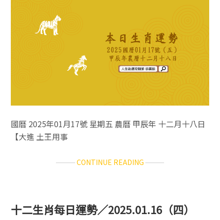
／
2025.01.18（六）
國曆 2025年01月17號 星期五 農曆 甲辰年 十二月十八日
【大進 土王用事
ABOUT
CONTINUE READING
十
二
生
肖
十二生肖每日運勢／2025.01.16（四）
每