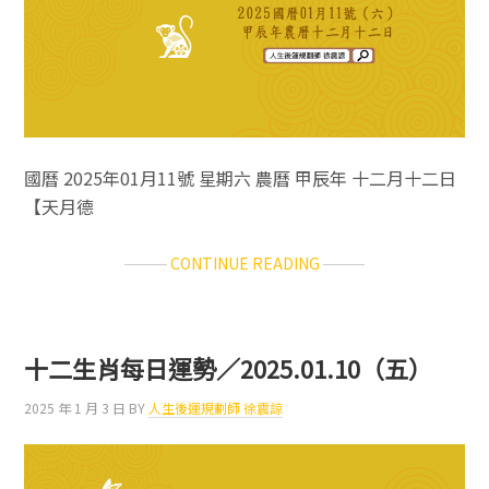
國曆 2025年01月11號 星期六 農曆 甲辰年 十二月十二日
【天月德
ABOUT
CONTINUE READING
十
二
生
肖
十二生肖每日運勢／2025.01.10（五）
每
日
2025 年 1 月 3 日
BY
人生後運規劃師 徐震諒
運
勢
／