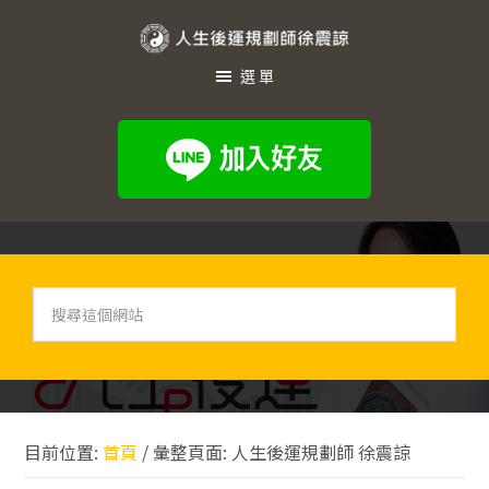
跳
跳
跳
至
至
至
人
主
主
頁
選單
生
要
要
尾
內
資
後
容
訊
運
欄
規
劃
師
徐
搜
尋
震
這
諒
個
網
站
目前位置:
首頁
/
彙整頁面: 人生後運規劃師 徐震諒