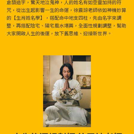
Footer
倉頡造字，驚天地泣鬼神，人的姓名有如空靈加持的符
咒，從出生起影響一生的命運，徐震諒老師依如神機妙算
的【生肖姓名學】，搭配命中地支四柱，先由名字來調
整，再搭配陰宅、陽宅風水堪輿，全面性規劃調整，幫助
大家開啟人生的後運，放下舊思維、迎接新世界。