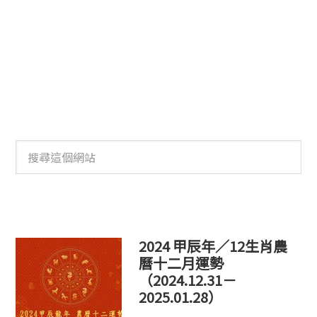
搜
尋
這
個
網
站
2024 甲辰年／12生肖農
曆十二月運勢
（2024.12.31－
2025.01.28）