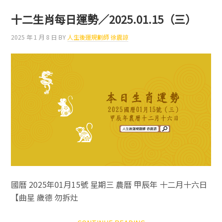
生
肖
十二生肖每日運勢／2025.01.15（三）
每
日
2025 年 1 月 8 日
BY
人生後運規劃師 徐震諒
運
勢
／
2025.01.16（四）
國曆 2025年01月15號 星期三 農曆 甲辰年 十二月十六日
【曲星 歲德 勿拆灶