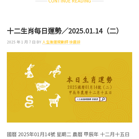
ABOUT
CONTINUE READING
十
二
生
肖
十二生肖每日運勢／2025.01.14（二）
每
日
2025 年 1 月 7 日
BY
人生後運規劃師 徐震諒
運
勢
／
2025.01.15（三）
國曆 2025年01月14號 星期二 農曆 甲辰年 十二月十五日