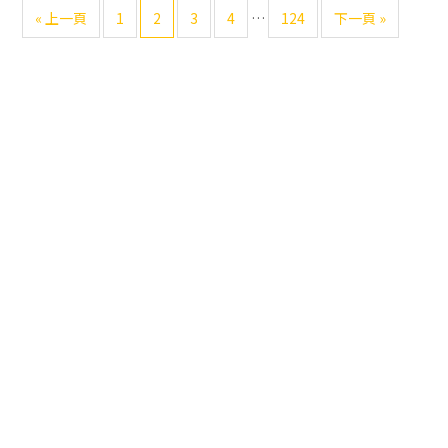
可
前
Go
Go
Go
Go
Go
前
«
上一頁
1
2
3
4
…
124
下一頁 »
每
略
往
to
to
to
to
to
往
日
過
page
page
page
page
page
運
的
主
勢
過
／
渡
要
2025.01.09（四）
頁
資
面
訊
欄