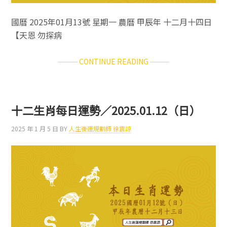
國曆 2025年01月13號 星期一 農曆 甲辰年 十二月十四日
【天恩 勿探病
ABOUT
CONTINUE READING
十
二
生
肖
十二生肖每日運勢／2025.01.12（日）
每
日
2025 年 1 月 5 日
BY
人生後運規劃師 徐震諒
運
勢
／
2025.01.13（一）