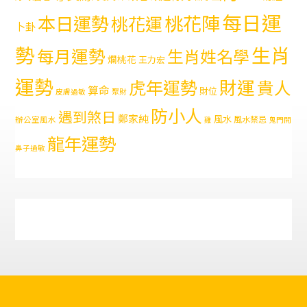
每日運
本日運勢
桃花陣
桃花運
卜卦
勢
生肖
每月運勢
生肖姓名學
爛桃花
王力宏
運勢
財運
虎年運勢
貴人
算命
財位
皮膚過敏
聚財
防小人
遇到煞日
鄭家純
風水
風水禁忌
辦公室風水
雞
鬼門開
龍年運勢
鼻子過敏