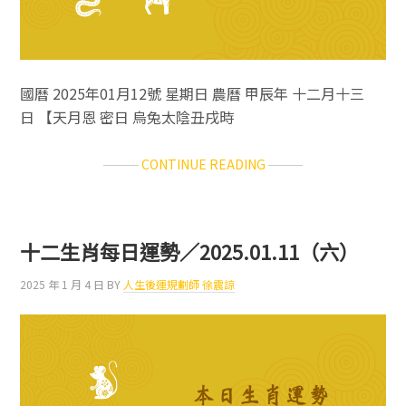
國曆 2025年01月12號 星期日 農曆 甲辰年 十二月十三
日 【天月恩 密日 烏兔太陰丑戌時
ABOUT
CONTINUE READING
十
二
生
肖
十二生肖每日運勢／2025.01.11（六）
每
日
2025 年 1 月 4 日
BY
人生後運規劃師 徐震諒
運
勢
／
2025.01.12（日）