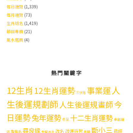
每日運勢
(1,339)
每月運勢
(73)
生肖姓名
(1,419)
節目專欄
(21)
風水堪輿
(4)
熱門關鍵字
12生肖
人
12生肖運勢
事業運
三伏貼
生後運規劃師
今
人生後運規畫師
日運勢
兔年運勢
十二生肖運勢
冬至
卓越雜
斷小三
尋良緣
易經
改名
改運符咒
取藝名
誌
手腳冰冷
新聞