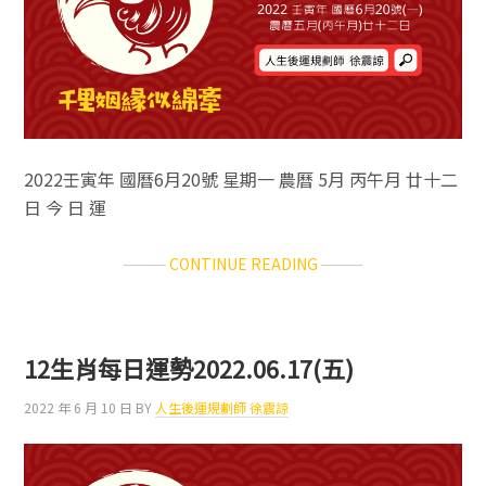
2022壬寅年 國曆6月20號 星期一 農曆 5月 丙午月 廿十二
日 今 日 運
ABOUT
CONTINUE READING
12
生
肖
每
12生肖每日運勢2022.06.17(五)
日
運
2022 年 6 月 10 日
BY
人生後運規劃師 徐震諒
勢
2022.06.20(一)