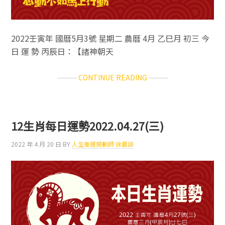
2022壬寅年 國曆5月3號 星期二 農曆 4月 乙巳月 初三 今
日 運 勢 丙辰日：【諸神朝天
ABOUT
CONTINUE READING
12
生
肖
每
12生肖每日運勢2022.04.27(三)
日
運
2022 年 4 月 20 日
BY
人生後運規劃師 徐震諒
勢
2022.05.03(二)