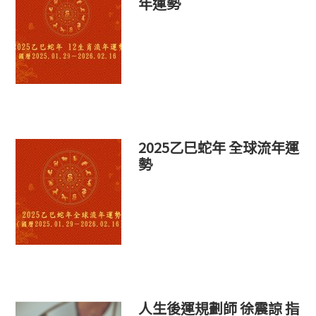
年運勢
2025乙巳蛇年 全球流年運
勢
人生後運規劃師 徐震諒 指