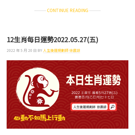
ABOUT
CONTINUE READING
12
生
肖
每
12生肖每日運勢2022.05.27(五)
日
運
2022 年 5 月 20 日
BY
人生後運規劃師 徐震諒
勢
2022.06.05(日)