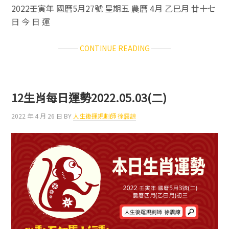
2022壬寅年 國曆5月27號 星期五 農曆 4月 乙巳月 廿十七
日 今 日 運
ABOUT
CONTINUE READING
12
生
肖
每
12生肖每日運勢2022.05.03(二)
日
運
2022 年 4 月 26 日
BY
人生後運規劃師 徐震諒
勢
2022.05.27(五)