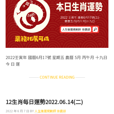
2022壬寅年 國曆6月17號 星期五 農曆 5月 丙午月 十九日
今 日 運
ABOUT
CONTINUE READING
12
生
肖
每
12生肖每日運勢2022.06.14(二)
日
運
2022 年 6 月 7 日
BY
人生後運規劃師 徐震諒