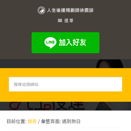
跳
跳
跳
至
至
至
人
主
主
頁
選單
生
要
要
尾
內
資
後
容
訊
運
欄
規
劃
師
徐
搜
尋
震
這
諒
個
網
站
目前位置:
首頁
/
彙整頁面: 遇到煞日