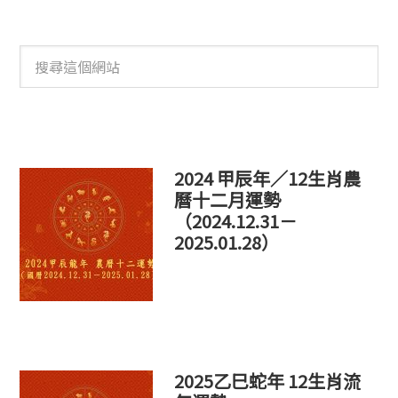
搜
尋
這
個
網
站
2024 甲辰年／12生肖農
曆十二月運勢
（2024.12.31－
2025.01.28）
2025乙巳蛇年 12生肖流