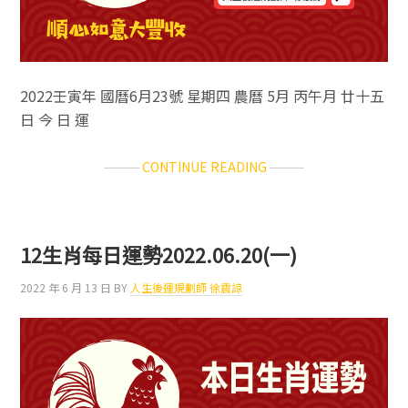
2022壬寅年 國曆6月23號 星期四 農曆 5月 丙午月 廿十五
日 今 日 運
ABOUT
CONTINUE READING
12
生
肖
每
12生肖每日運勢2022.06.20(一)
日
運
2022 年 6 月 13 日
BY
人生後運規劃師 徐震諒
勢
2022.06.23(四)