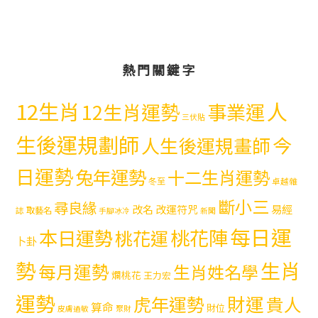
熱門關鍵字
12生肖
人
12生肖運勢
事業運
三伏貼
生後運規劃師
今
人生後運規畫師
日運勢
兔年運勢
十二生肖運勢
冬至
卓越雜
斷小三
尋良緣
易經
改名
改運符咒
取藝名
誌
手腳冰冷
新聞
每日運
本日運勢
桃花陣
桃花運
卜卦
勢
生肖
每月運勢
生肖姓名學
爛桃花
王力宏
運勢
財運
虎年運勢
貴人
算命
財位
皮膚過敏
聚財