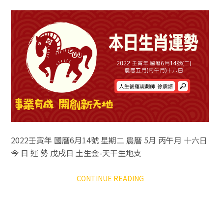
勢
2022.06.17(五)
2022壬寅年 國曆6月14號 星期二 農曆 5月 丙午月 十六日
今 日 運 勢 戊戌日 土生金-天干生地支
ABOUT
CONTINUE READING
12
生
肖