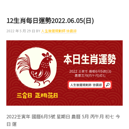
生
肖
每
12生肖每日運勢2022.06.05(日)
日
運
2022 年 5 月 29 日
BY
人生後運規劃師 徐震諒
勢
2022.06.11(六)
2022壬寅年 國曆6月5號 星期日 農曆 5月 丙午月 初七 今
日 運