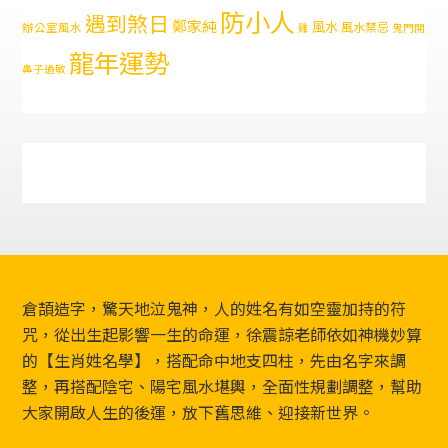
防小人
遇到煞日
鄭家純
風水
風水禁忌
辦公室風水
雞
鬼門開
龍年運勢
鼻子過敏
Footer
倉頡造字，驚天地泣鬼神，人的姓名有如空靈加持的符
咒，從出生起影響一生的命運，徐震諒老師依如神機妙算
的【生肖姓名學】，搭配命中地支四柱，先由名字來調
整，再搭配陰宅、陽宅風水堪輿，全面性規劃調整，幫助
大家開啟人生的後運，放下舊思維、迎接新世界。