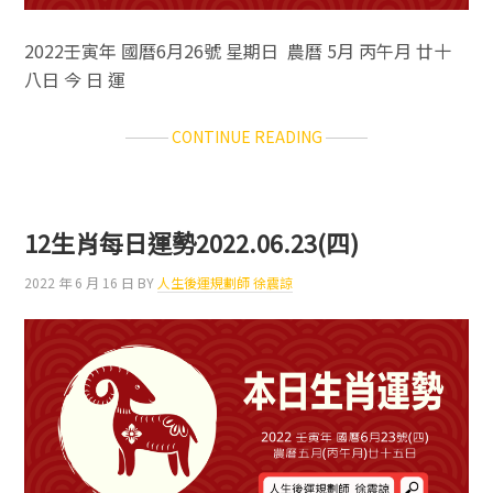
2022壬寅年 國曆6月26號 星期日 農曆 5月 丙午月 廿十
八日 今 日 運
ABOUT
CONTINUE READING
12
生
肖
每
12生肖每日運勢2022.06.23(四)
日
運
2022 年 6 月 16 日
BY
人生後運規劃師 徐震諒
勢
2022.06.26(日)