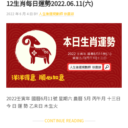
每
12生肖每日運勢2022.06.11(六)
日
運
2022 年 6 月 4 日
BY
人生後運規劃師 徐震諒
勢
2022.06.14(二)
2022壬寅年 國曆6月11號 星期六 農曆 5月 丙午月 十三日
今 日 運 勢 乙未日 木生火
ABOUT
CONTINUE READING
12