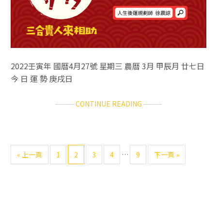
2022壬寅年 國曆4月27號 星期三 農曆 3月 甲辰月 廿七日
今 日 運 勢 庚戌日
ABOUT
CONTINUE READING
12
生
肖
每
可
前
Go
Go
Go
Go
Go
前
«
上一頁
1
2
3
4
…
9
下一頁 »
日
略
往
to
to
to
to
to
往
運
過
page
page
page
page
page
勢
的
主
2022.04.27(三)
過
渡
要
頁