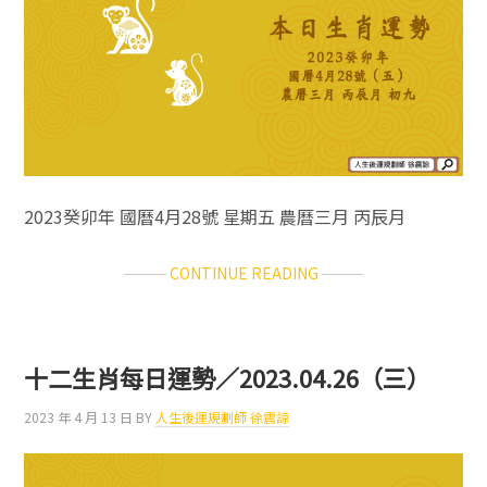
2023癸卯年 國曆4月28號 星期五 農曆三月 丙辰月
ABOUT
CONTINUE READING
十
二
生
肖
十二生肖每日運勢／2023.04.26（三）
每
日
2023 年 4 月 13 日
BY
人生後運規劃師 徐震諒
運
勢
／