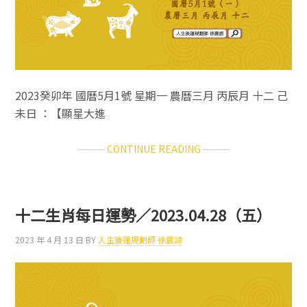
2023癸卯年 國曆5月1號 星期一 農曆三月 丙辰月 十二 己
未日 ：【顯星大進
ABOUT
CONTINUE READING
十
二
生
肖
十二生肖每日運勢／2023.04.28（五）
每
日
2023 年 4 月 13 日
BY
人生後運規劃師 徐震諒
運
勢
／
2023.05.01（一）