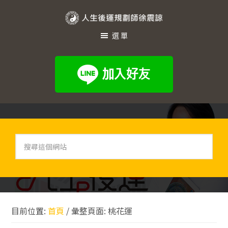
跳
跳
跳
至
至
至
人
主
主
頁
選單
生
要
要
尾
內
資
後
容
訊
運
欄
規
劃
師
徐
搜
尋
震
這
諒
個
網
站
目前位置:
首頁
/
彙整頁面: 桃花運