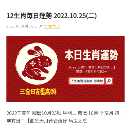
肖
每
12生肖每日運勢 2022.10.25(二)
日
運
2022 年 10 月 18 日
BY
YIINE9919
勢
2022.11.01(二)
2022壬寅年 國曆10月25號 星期二 農曆 10月 辛亥月 初一
辛亥日：【曲星天月德合歲祿 烏兔太陰