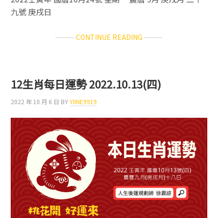
九號 庚戌日
ABOUT
CONTINUE READING
12
生
肖
每
12生肖每日運勢 2022.10.13(四)
日
運
2022 年 10 月 6 日
BY
YIINE9919
勢
2022.10.24(一)