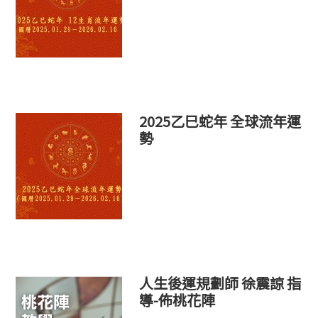
2025乙巳蛇年 全球流年運
勢
人生後運規劃師 徐震諒 指
導-佈桃花陣