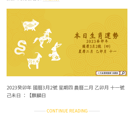
運
勢
／
2023.04.26（三）
2023癸卯年 國曆3月2號 星期四 農曆二月 乙卯月 十一號
己未日 ：【麒麟日
ABOUT
CONTINUE READING
十
二
生