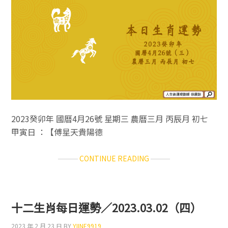
2023.04.28（五）
2023癸卯年 國曆4月26號 星期三 農曆三月 丙辰月 初七
甲寅日 ：【傅星天貴陽德
ABOUT
CONTINUE READING
十
二
生
肖
十二生肖每日運勢／2023.03.02（四）
每
日
2023 年 2 月 23 日
BY
YIINE9919