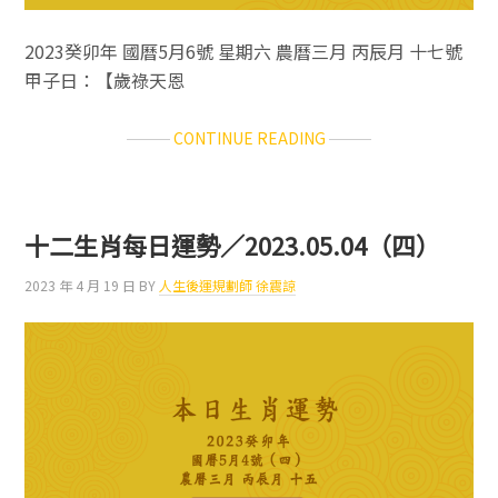
2023癸卯年 國曆5月6號 星期六 農曆三月 丙辰月 十七號
甲子日：【歲祿天恩
ABOUT
CONTINUE READING
十
二
生
肖
十二生肖每日運勢／2023.05.04（四）
每
日
2023 年 4 月 19 日
BY
人生後運規劃師 徐震諒
運
勢
／
2023.05.06（六）