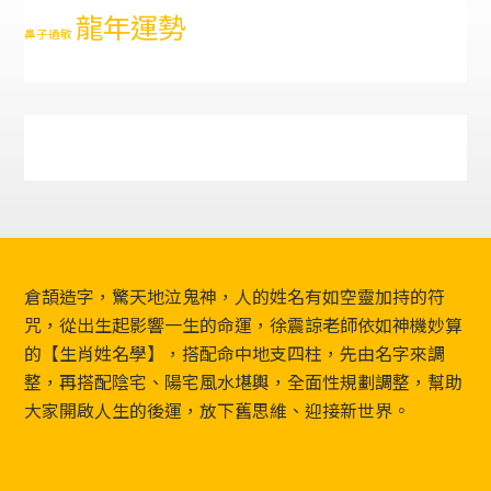
龍年運勢
鼻子過敏
Footer
倉頡造字，驚天地泣鬼神，人的姓名有如空靈加持的符
咒，從出生起影響一生的命運，徐震諒老師依如神機妙算
的【生肖姓名學】，搭配命中地支四柱，先由名字來調
整，再搭配陰宅、陽宅風水堪輿，全面性規劃調整，幫助
大家開啟人生的後運，放下舊思維、迎接新世界。