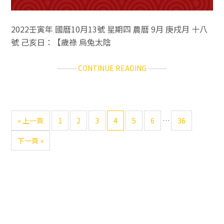
2022壬寅年 國曆10月13號 星期四 農曆 9月 庚戌月 十八
號 己亥日：【歲祿 烏兔太陰
ABOUT
CONTINUE READING
12
生
肖
每
可
前
Go
Go
Go
Go
Go
Go
Go
«
上一頁
1
2
3
4
5
6
…
36
日
略
往
to
to
to
to
to
to
to
運
過
前
下一頁 »
page
page
page
page
page
page
page
勢
的
往
2022.10.13(四)
過
渡
主
頁
要
面
資