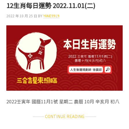
肖
12生肖每日運勢 2022.11.01(二)
每
日
2022 年 10 月 25 日
BY
YIINE9919
運
勢
／
2023.03.02（四）
2022壬寅年 國曆11月1號 星期二 農曆 10月 辛亥月 初八
ABOUT
CONTINUE READING
12
生