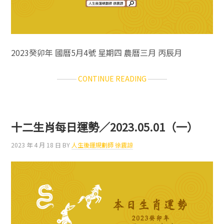
2023癸卯年 國曆5月4號 星期四 農曆三月 丙辰月
ABOUT
CONTINUE READING
十
二
生
肖
十二生肖每日運勢／2023.05.01（一）
每
日
2023 年 4 月 18 日
BY
人生後運規劃師 徐震諒
運
勢
／
2023.05.04（四）