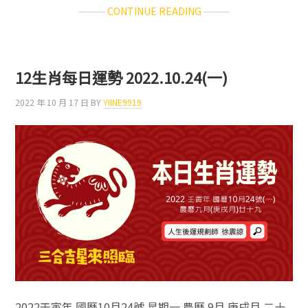
ABOUT
CONTINUE READING
12
生
肖
每
12生肖每日運勢 2022.10.24(一)
日
運
2022 年 10 月 17 日
BY
YIINE9919
勢
2022.10.25(二)
2022壬寅年 國曆10月24號 星期一 農曆 9月 庚戌月 二十