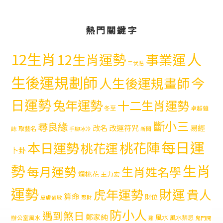
熱門關鍵字
12生肖
人
12生肖運勢
事業運
三伏貼
生後運規劃師
今
人生後運規畫師
日運勢
兔年運勢
十二生肖運勢
冬至
卓越雜
斷小三
尋良緣
易經
改名
改運符咒
取藝名
誌
手腳冰冷
新聞
每日運
本日運勢
桃花陣
桃花運
卜卦
勢
生肖
每月運勢
生肖姓名學
爛桃花
王力宏
運勢
財運
虎年運勢
貴人
算命
財位
皮膚過敏
聚財
防小人
遇到煞日
鄭家純
風水
風水禁忌
辦公室風水
雞
鬼門開