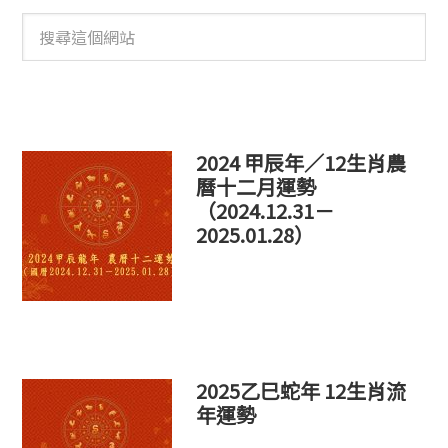
搜
尋
這
個
網
站
2024 甲辰年／12生肖農
曆十二月運勢
（2024.12.31－
2025.01.28）
2025乙巳蛇年 12生肖流
年運勢