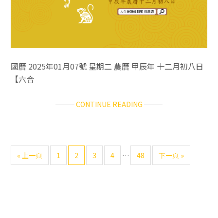
國曆 2025年01月07號 星期二 農曆 甲辰年 十二月初八日
【六合
ABOUT
CONTINUE READING
十
二
生
肖
可
前
Go
Go
Go
Go
Go
前
«
上一頁
1
2
3
4
…
48
下一頁 »
每
略
往
to
to
to
to
to
往
日
過
page
page
page
page
page
運
的
主
勢
過
／
渡
要
2025.01.07（二）
頁