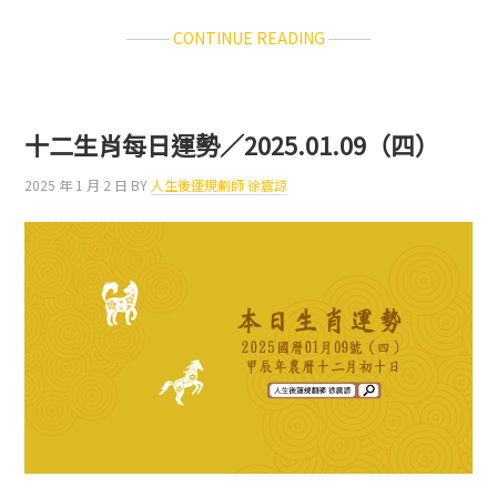
ABOUT
CONTINUE READING
十
二
生
肖
十二生肖每日運勢／2025.01.09（四）
每
日
2025 年 1 月 2 日
BY
人生後運規劃師 徐震諒
運
勢
／
2025.01.10（五）