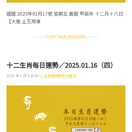
國曆 2025年01月17號 星期五 農曆 甲辰年 十二月十八日
【大進 土王用事
ABOUT
CONTINUE READING
十
二
生
肖
十二生肖每日運勢／2025.01.16（四）
每
日
2025 年 1 月 9 日
BY
人生後運規劃師 徐震諒
運
勢
／
2025.01.17（五）