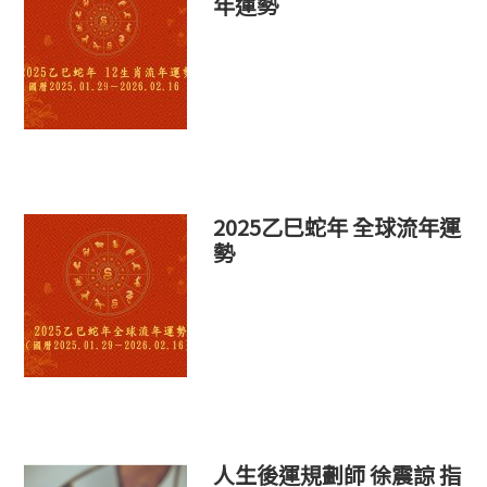
年運勢
2025乙巳蛇年 全球流年運
勢
人生後運規劃師 徐震諒 指