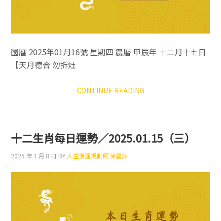
國曆 2025年01月16號 星期四 農曆 甲辰年 十二月十七日
【天月德合 勿拆灶
ABOUT
CONTINUE READING
十
二
生
肖
十二生肖每日運勢／2025.01.15（三）
每
日
2025 年 1 月 8 日
BY
人生後運規劃師 徐震諒
運
勢
／
2025.01.16（四）