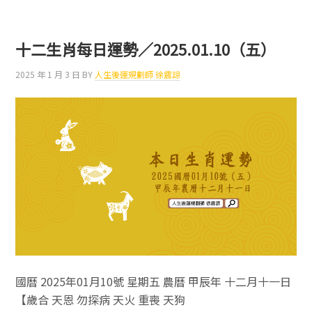
二
生
肖
十二生肖每日運勢／2025.01.10（五）
每
日
2025 年 1 月 3 日
BY
人生後運規劃師 徐震諒
運
勢
／
2025.01.11（六）
國曆 2025年01月10號 星期五 農曆 甲辰年 十二月十一日
【歲合 天恩 勿探病 天火 重喪 天狗