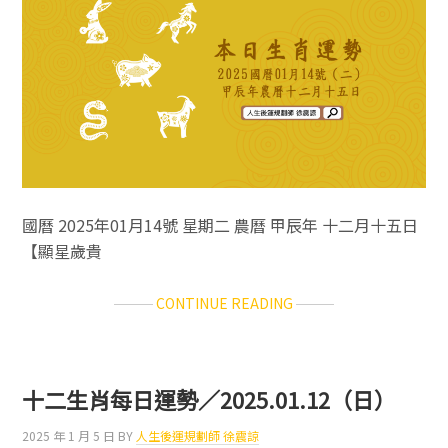
2025.01.15（三）
國曆 2025年01月14號 星期二 農曆 甲辰年 十二月十五日
【顯星歲貴
ABOUT
CONTINUE READING
十
二
生
肖
十二生肖每日運勢／2025.01.12（日）
每
日
2025 年 1 月 5 日
BY
人生後運規劃師 徐震諒