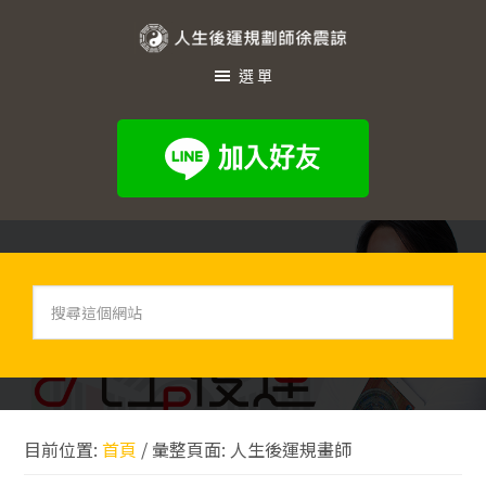
跳
跳
跳
至
至
至
人
主
主
頁
選單
生
要
要
尾
內
資
後
容
訊
運
欄
規
劃
師
徐
搜
尋
震
這
諒
個
網
站
目前位置:
首頁
/
彙整頁面: 人生後運規畫師