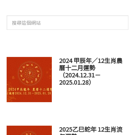
搜
尋
這
個
網
站
2024 甲辰年／12生肖農
曆十二月運勢
（2024.12.31－
2025.01.28）
2025乙巳蛇年 12生肖流