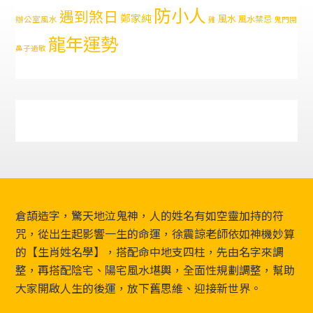
防小人
遇到煞日
鄭家純
風水
風水禁忌
辦公室風水
雞
鬼門開
龍年運勢
鼻子過敏
Footer
倉頡造字，驚天地泣鬼神，人的姓名有如空靈加持的符
咒，從出生起影響一生的命運，徐震諒老師依如神機妙算
的【生肖姓名學】，搭配命中地支四柱，先由名字來調
整，再搭配陰宅、陽宅風水堪輿，全面性規劃調整，幫助
大家開啟人生的後運，放下舊思維、迎接新世界。