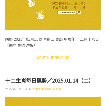
國曆 2025年01月15號 星期三 農曆 甲辰年 十二月十六日
【曲星 歲德 勿拆灶
ABOUT
CONTINUE READING
十
二
生
肖
十二生肖每日運勢／2025.01.14（二）
每
日
2025 年 1 月 7 日
BY
人生後運規劃師 徐震諒
運
勢
／