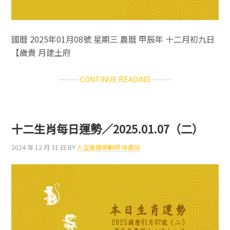
國曆 2025年01月08號 星期三 農曆 甲辰年 十二月初九日
【歲貴 月建土府
ABOUT
CONTINUE READING
十
二
生
肖
十二生肖每日運勢／2025.01.07（二）
每
日
2024 年 12 月 31 日
BY
人生後運規劃師 徐震諒
運
勢
／
2025.01.08（三）