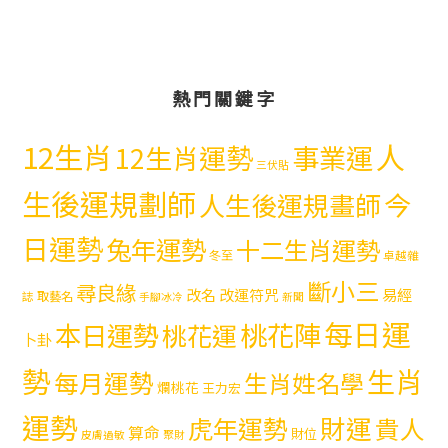
熱門關鍵字
12生肖
人
12生肖運勢
事業運
三伏貼
生後運規劃師
今
人生後運規畫師
日運勢
兔年運勢
十二生肖運勢
冬至
卓越雜
斷小三
尋良緣
易經
改名
改運符咒
取藝名
誌
手腳冰冷
新聞
每日運
本日運勢
桃花陣
桃花運
卜卦
勢
生肖
每月運勢
生肖姓名學
爛桃花
王力宏
運勢
財運
虎年運勢
貴人
算命
財位
皮膚過敏
聚財