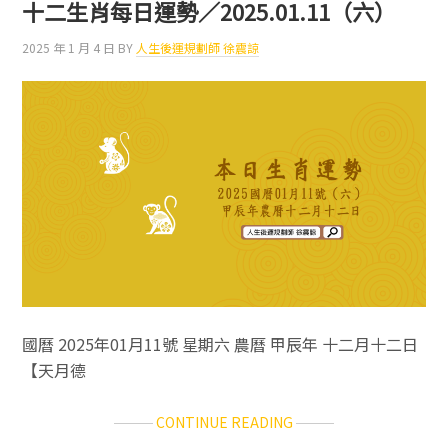
肖
十二生肖每日運勢／2025.01.11（六）
每
日
2025 年 1 月 4 日
BY
人生後運規劃師 徐震諒
運
勢
／
2025.01.12（日）
國曆 2025年01月11號 星期六 農曆 甲辰年 十二月十二日
【天月德
ABOUT
CONTINUE READING
十