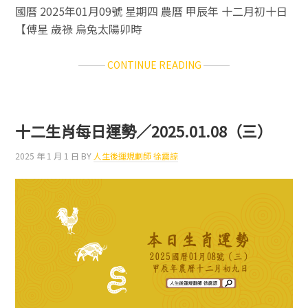
國曆 2025年01月09號 星期四 農曆 甲辰年 十二月初十日
【傅星 歲祿 烏兔太陽卯時
ABOUT
CONTINUE READING
十
二
生
肖
十二生肖每日運勢／2025.01.08（三）
每
日
2025 年 1 月 1 日
BY
人生後運規劃師 徐震諒
運
勢
／
2025.01.09（四）