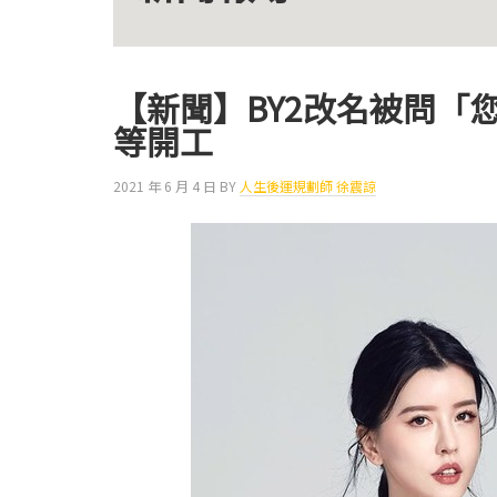
【新聞】BY2改名被問「
等開工
2021 年 6 月 4 日
BY
人生後運規劃師 徐震諒