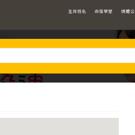
生肖姓名
命理學堂
媒體公
主
要
資