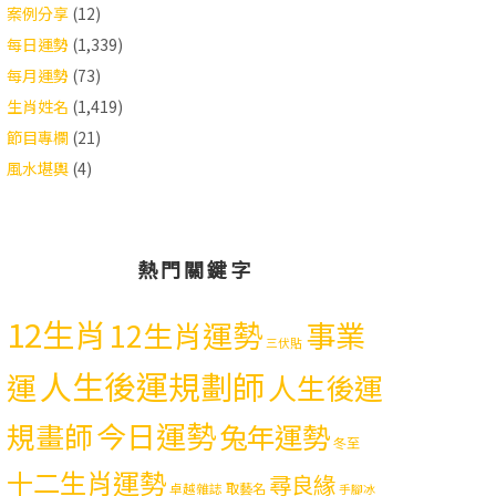
案例分享
(12)
每日運勢
(1,339)
每月運勢
(73)
生肖姓名
(1,419)
節目專欄
(21)
風水堪輿
(4)
熱門關鍵字
12生肖
12生肖運勢
事業
三伏貼
人生後運規劃師
運
人生後運
今日運勢
規畫師
兔年運勢
冬至
十二生肖運勢
尋良緣
取藝名
卓越雜誌
手腳冰