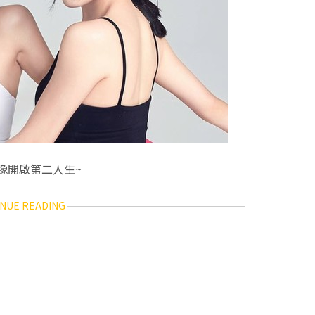
就像開啟第二人生~
ABOUT
NUE READING
【新
聞】
BY2
改
名
被
問