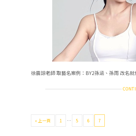
徐震諒老師 取藝名案例：BY2孫涵、孫雨 改名
CONTI
可
前
Go
Go
Go
Go
«
上一頁
1
…
5
6
7
略
往
to
to
to
to
過
page
page
page
page