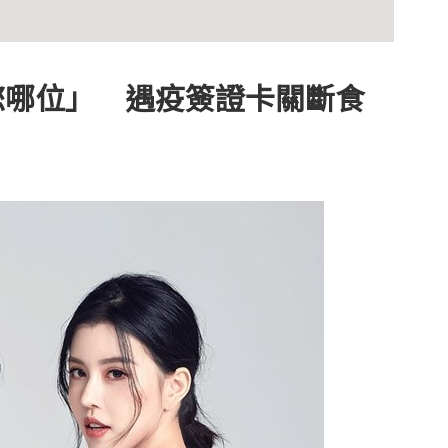
訊
欄
您哪位」 遇疫簽證卡關斷食