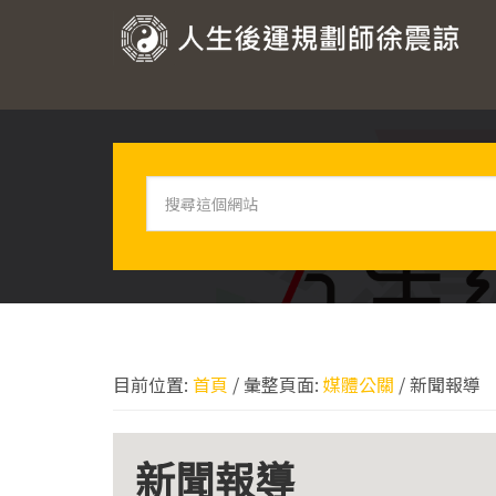
跳
跳
跳
跳
至
至
至
至
人
主
主
主
頁
要
要
要
尾
生
導
內
資
後
覽
容
訊
運
欄
搜
規
尋
劃
這
個
師
網
徐
站
震
諒
目前位置:
首頁
/
彙整頁面:
媒體公關
/
新聞報導
新聞報導