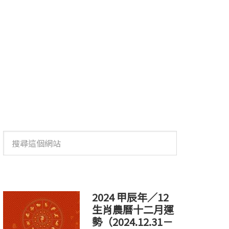
搜
尋
這
個
網
站
2024 甲辰年／12
生肖農曆十二月運
勢（2024.12.31－