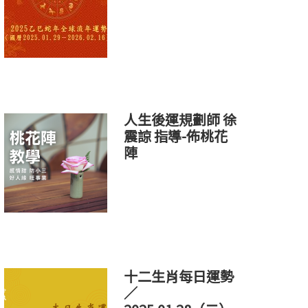
人生後運規劃師 徐
震諒 指導-佈桃花
陣
十二生肖每日運勢
／