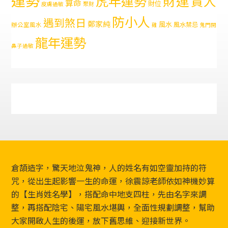
財運
虎年運勢
貴人
算命
財位
皮膚過敏
聚財
防小人
遇到煞日
鄭家純
風水
風水禁忌
辦公室風水
雞
鬼門開
龍年運勢
鼻子過敏
Footer
倉頡造字，驚天地泣鬼神，人的姓名有如空靈加持的符
咒，從出生起影響一生的命運，徐震諒老師依如神機妙算
的【生肖姓名學】，搭配命中地支四柱，先由名字來調
整，再搭配陰宅、陽宅風水堪輿，全面性規劃調整，幫助
大家開啟人生的後運，放下舊思維、迎接新世界。