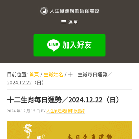
跳
跳
跳
至
至
至
人
主
主
頁
選單
生
要
要
尾
內
資
後
容
訊
運
欄
規
劃
目前位置:
首頁
/
生肖姓名
/
十二生肖每日運勢／
師
2024.12.22（日）
徐
震
十二生肖每日運勢／2024.12.22（日）
諒
2024 年 12 月 15 日
BY
人生後運規劃師 徐震諒