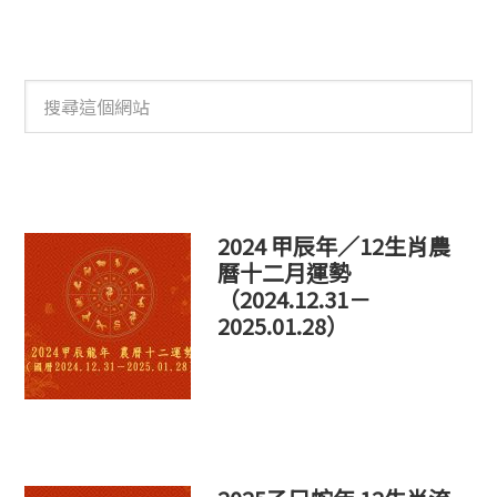
搜
尋
這
個
網
站
2024 甲辰年／12生肖農
曆十二月運勢
（2024.12.31－
2025.01.28）