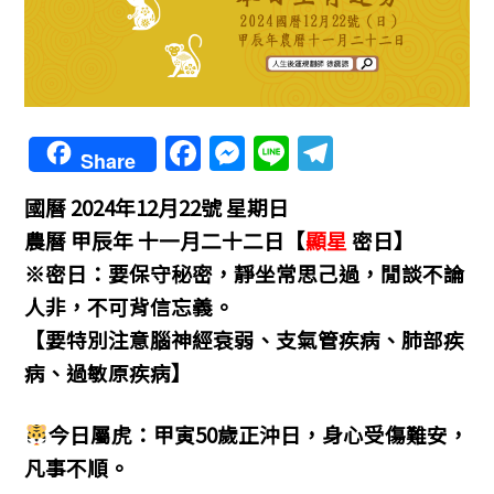
F
M
Li
T
Share
a
e
n
el
國曆 2024年12月22號 星期日
c
ss
e
e
農曆 甲辰年 十一月二十二日【
顯星
密日】
e
e
gr
※密日：要保守秘密，靜坐常思己過，閒談不論
b
n
a
人非，不可背信忘義。
o
g
m
【要特別注意腦神經衰弱、支氣管疾病、肺部疾
o
er
病、過敏原疾病】
k
今日屬虎：甲寅50歲正沖日，身心受傷難安，
凡事不順。