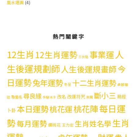
風水堪輿
(4)
熱門關鍵字
12生肖
人
12生肖運勢
事業運
三伏貼
生後運規劃師
今
人生後運規畫師
日運勢
兔年運勢
十二生肖運勢
冬至
卓越雜
斷小三
尋良緣
易經
改名
改運符咒
取藝名
誌
手腳冰冷
新聞
每日運
本日運勢
桃花陣
桃花運
卜卦
勢
生肖
每月運勢
生肖姓名學
爛桃花
王力宏
運勢