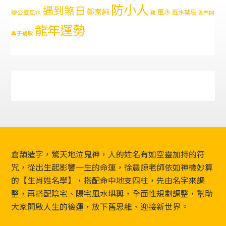
防小人
遇到煞日
鄭家純
風水
風水禁忌
辦公室風水
雞
鬼門開
龍年運勢
鼻子過敏
Footer
倉頡造字，驚天地泣鬼神，人的姓名有如空靈加持的符
咒，從出生起影響一生的命運，徐震諒老師依如神機妙算
的【生肖姓名學】，搭配命中地支四柱，先由名字來調
整，再搭配陰宅、陽宅風水堪輿，全面性規劃調整，幫助
大家開啟人生的後運，放下舊思維、迎接新世界。