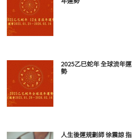
年運勢
2025乙巳蛇年 全球流年運
勢
人生後運規劃師 徐震諒 指