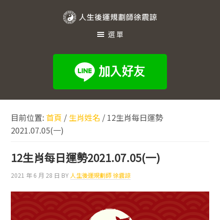
跳
跳
跳
至
至
至
人
主
主
頁
選單
生
要
要
尾
內
資
後
容
訊
運
欄
規
劃
目前位置:
首頁
/
生肖姓名
/
12生肖每日運勢
師
2021.07.05(一)
徐
震
12生肖每日運勢2021.07.05(一)
諒
2021 年 6 月 28 日
BY
人生後運規劃師 徐震諒