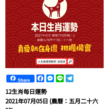
F
M
Li
T
Share
a
e
n
el
12生肖每日運勢
c
ss
e
e
e
e
gr
2021年07月05日 (農曆：五月二十六