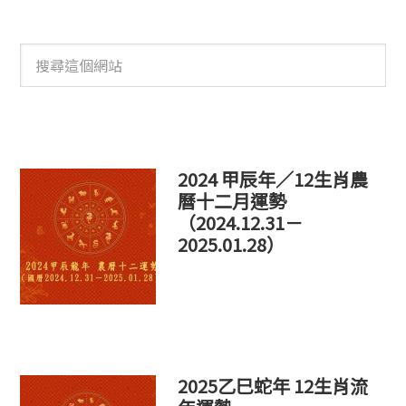
搜
尋
這
個
網
站
2024 甲辰年／12生肖農
曆十二月運勢
（2024.12.31－
2025.01.28）
2025乙巳蛇年 12生肖流