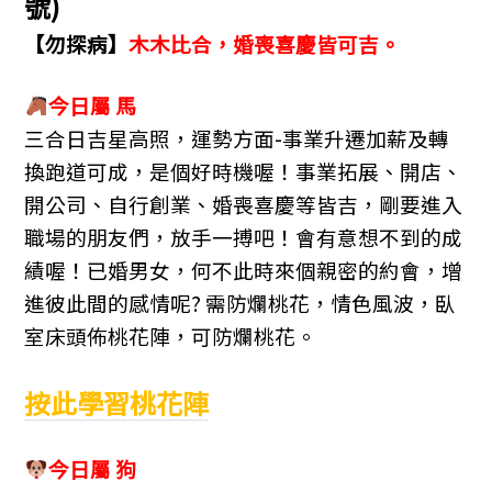
b
n
a
號)
o
g
m
【勿探病】
木木比合，婚喪喜慶皆可吉。
o
er
k
今日屬 馬
三合日吉星高照，運勢方面-事業升遷加薪及轉
換跑道可成，是個好時機喔！事業拓展、開店、
開公司、自行創業、婚喪喜慶等皆吉，剛要進入
職場的朋友們，放手一搏吧！會有意想不到的成
績喔！已婚男女，何不此時來個親密的約會，增
進彼此間的感情呢? 需防爛桃花，情色風波，臥
室床頭佈桃花陣，可防爛桃花。
按此學習桃花陣
今日屬 狗