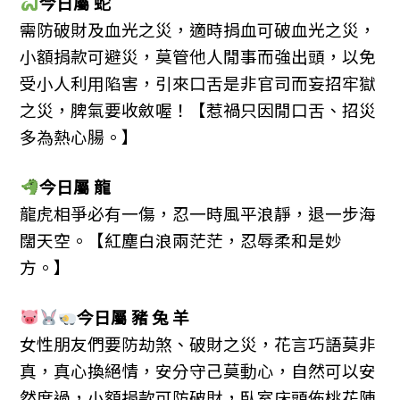
今日屬 蛇
需防破財及血光之災，適時捐血可破血光之災，
小額捐款可避災，莫管他人閒事而強出頭，以免
受小人利用陷害，引來口舌是非官司而妄招牢獄
之災，脾氣要收斂喔！【惹禍只因閒口舌、招災
多為熱心腸。】
今日屬 龍
龍虎相爭必有一傷，忍一時風平浪靜，退一步海
闊天空。【紅塵白浪兩茫茫，忍辱柔和是妙
方。】
今日屬 豬 兔 羊
女性朋友們要防劫煞、破財之災，花言巧語莫非
真，真心換絕情，安分守己莫動心，自然可以安
然度過，小額捐款可防破財，臥室床頭佈桃花陣