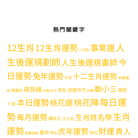
熱門關鍵字
12生肖
人
12生肖運勢
事業運
三伏貼
生後運規劃師
今
人生後運規畫師
日運勢
兔年運勢
十二生肖運勢
冬至
卓越雜
斷小三
尋良緣
易經
改名
改運符咒
取藝名
誌
手腳冰冷
新聞
每日運
本日運勢
桃花陣
桃花運
卜卦
勢
生肖
每月運勢
生肖姓名學
爛桃花
王力宏
運勢
財運
虎年運勢
貴人
算命
財位
皮膚過敏
聚財