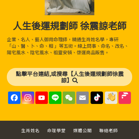
人生後運規劃師 徐震諒老師
企業、名人、藝人御用命理師，精通生肖姓名學，專研
「山、醫、卜、命、相 」等五術。線上問事、命名、改名、
陽宅風水、陰宅風水、祖靈安頓、啓運商品販售。
點擊平台連結,或搜尋【人生後運規劃師徐震
諒】
F
I
Y
L
W
E
a
n
o
i
e
m
c
s
u
n
C
a
e
t
T
e
h
i
b
a
u
a
l
o
g
b
t
o
r
e
k
a
C
生肖姓名
命理學堂
媒體公關
聯絡老師
m
h
a