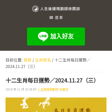
跳
跳
跳
至
至
至
人
主
主
頁
選單
生
要
要
尾
內
資
後
容
訊
運
欄
規
劃
目前位置:
首頁
/
生肖姓名
/
十二生肖每日運勢／
師
2024.11.27（三）
徐
震
十二生肖每日運勢／2024.11.27（三）
諒
2024 年 11 月 20 日
BY
人生後運規劃師 徐震諒