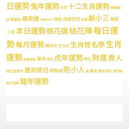
日運勢
兔年運勢
十二生肖運勢
冬至
卓越雜
斷小三
尋良緣
易經
改名
改運符咒
取藝名
誌
手腳冰冷
新聞
每日運
本日運勢
桃花陣
桃花運
卜卦
勢
生肖
每月運勢
生肖姓名學
爛桃花
王力宏
運勢
財運
虎年運勢
貴人
算命
財位
皮膚過敏
聚財
防小人
遇到煞日
鄭家純
風水
風水禁忌
辦公室風水
雞
鬼門開
龍年運勢
鼻子過敏