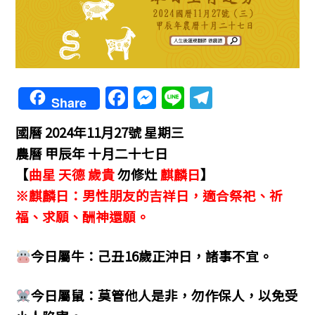
F
M
Li
T
Share
a
e
n
el
國曆 2024年11月27號 星期三
c
ss
e
e
農曆 甲辰年 十月二十七日
e
e
gr
【
曲星 天德 歲貴
勿修灶
麒麟日
】
b
n
a
※麒麟日：男性朋友的吉祥日，適合祭祀、祈
o
g
m
福、求願、酬神還願。
o
er
k
今日屬牛：己丑16歲正沖日，諸事不宜。
今日屬鼠：莫管他人是非，勿作保人，以免受