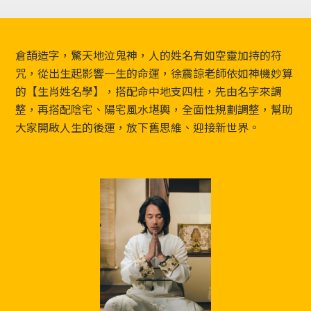
Footer
倉頡造字，驚天地泣鬼神，人的姓名有如空靈加持的符
咒，從出生起影響一生的命運，徐震諒老師依如神機妙算
的【生肖姓名學】，搭配命中地支四柱，先由名字來調
整，再搭配陰宅、陽宅風水堪輿，全面性規劃調整，幫助
大家開啟人生的後運，放下舊思維、迎接新世界。