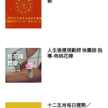
勢
人生後運規劃師 徐震諒 指
導-佈桃花陣
十二生肖每日運勢／