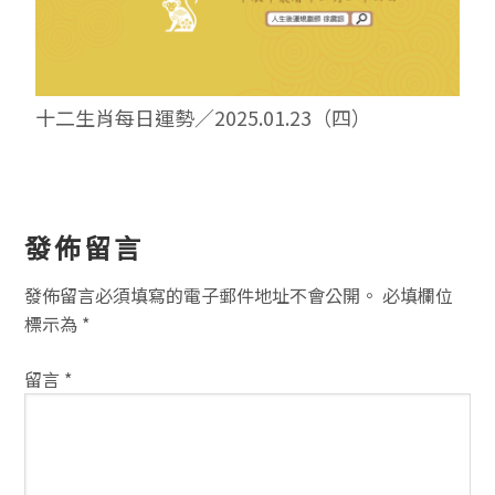
十二生肖每日運勢／2025.01.23（四）
讀
發佈留言
者
發佈留言必須填寫的電子郵件地址不會公開。
必填欄位
互
標示為
*
動
留言
*
方
式