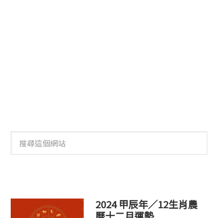
搜
尋
這
個
網
站
2024 甲辰年／12生肖農
曆十二月運勢