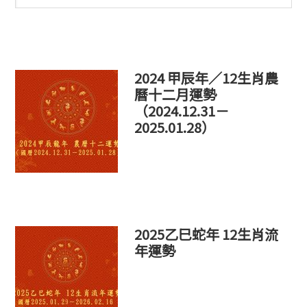
欄
這
個
網
站
2024 甲辰年／12生肖農
曆十二月運勢
（2024.12.31－
2025.01.28）
2025乙巳蛇年 12生肖流
年運勢