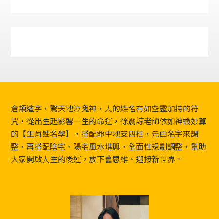
Footer
倉頡造字，驚天地泣鬼神，人的姓名有如空靈加持的符
咒，從出生起影響一生的命運，徐震諒老師依如神機妙算
的【生肖姓名學】，搭配命中地支四柱，先由名字來調
整，再搭配陰宅、陽宅風水堪輿，全面性規劃調整，幫助
大家開啟人生的後運，放下舊思維、迎接新世界。