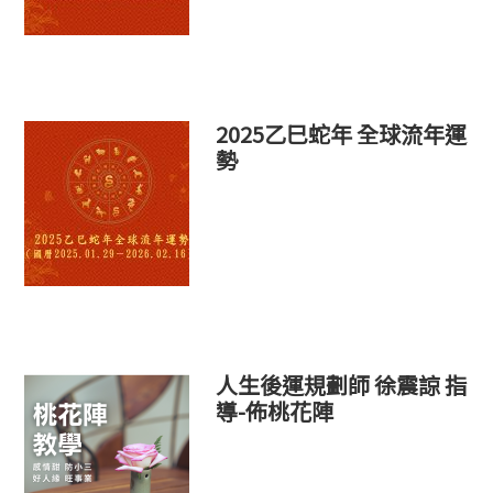
2025乙巳蛇年 全球流年運
勢
人生後運規劃師 徐震諒 指
導-佈桃花陣