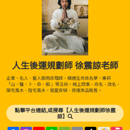
人生後運規劃師 徐震諒老師
企業、名人、藝人御用命理師，精通生肖姓名學，專研
「山、醫、卜、命、相 」等五術。線上問事、命名、改名、
陽宅風水、陰宅風水、祖靈安頓、啓運商品販售。
點擊平台連結,或搜尋【人生後運規劃師徐震
諒】
F
I
Y
L
W
E