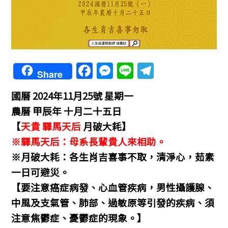
F
M
Li
T
Share
a
e
n
el
國曆 2024年11月25號 星期一
c
ss
e
e
農曆 甲辰年 十月二十五日
e
e
gr
【
天貴 驛馬天后
月破大耗】
b
n
a
※驛馬天后：母系長輩貴人來相助。
o
g
m
※月破大耗：各生肖吉喜事不取，清淨心，茹素
o
er
一日可避災。
k
【要注意癌症病發、心血管疾病，男性攝護腺、
中風及支氣管、肺部、過敏原等引發的疾病、須
注意焦鬱症、憂鬱症的現象。】