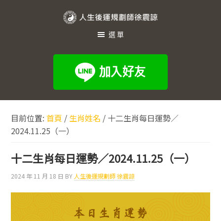
跳
跳
跳
至
至
至
人
主
主
頁
選單
生
要
要
尾
內
資
後
容
訊
運
欄
規
劃
目前位置:
首頁
/
生肖姓名
/
十二生肖每日運勢／
師
2024.11.25（一）
徐
震
十二生肖每日運勢／2024.11.25（一）
諒
2024 年 11 月 18 日
BY
人生後運規劃師 徐震諒