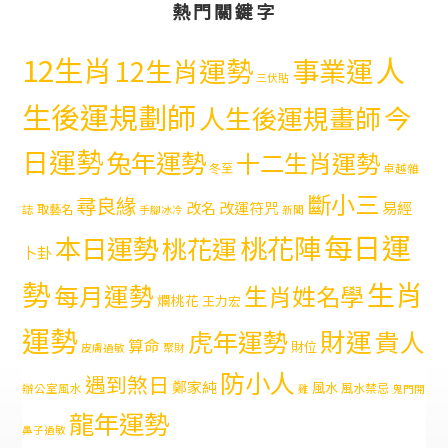
熱門關鍵字
12生肖
人
12生肖運勢
事業運
三伏貼
生後運規劃師
今
人生後運規畫師
日運勢
兔年運勢
十二生肖運勢
冬至
卓越雜
斷小三
尋良緣
易經
改名
改運符咒
取藝名
誌
手腳冰冷
新聞
每日運
本日運勢
桃花陣
桃花運
卜卦
勢
生肖
每月運勢
生肖姓名學
爛桃花
王力宏
運勢
財運
虎年運勢
貴人
算命
財位
皮膚過敏
聚財
防小人
遇到煞日
鄭家純
風水
風水禁忌
辦公室風水
雞
鬼門開
龍年運勢
鼻子過敏