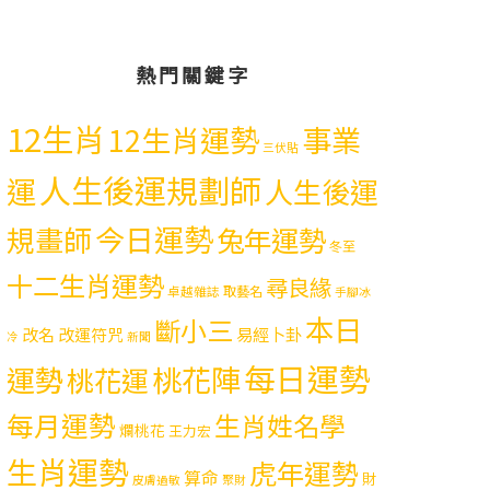
熱門關鍵字
12生肖
12生肖運勢
事業
三伏貼
人生後運規劃師
運
人生後運
今日運勢
規畫師
兔年運勢
冬至
十二生肖運勢
尋良緣
取藝名
卓越雜誌
手腳冰
本日
斷小三
易經卜卦
改名
改運符咒
冷
新聞
每日運勢
運勢
桃花陣
桃花運
每月運勢
生肖姓名學
爛桃花
王力宏
生肖運勢
虎年運勢
算命
財
皮膚過敏
聚財