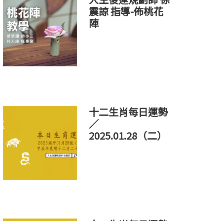
震諒 指導-佈桃花
陣
十二生肖每日運勢
／
2025.01.28（二）