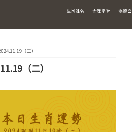
生肖姓名
命理學堂
媒體公
主
4.11.19（二）
要
11.19（二）
資
訊
欄