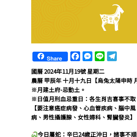
F
M
Li
T
Share
a
e
n
el
國曆 2024年11月19號 星期二
c
ss
e
e
農曆 甲辰年 十月十九日【烏兔太陽申時 
e
e
gr
※月建土府-忌動土。
b
n
a
※日值月刑血忌重日：各生肖吉喜事不取
o
g
m
【要注意癌症病發、心血管疾病、腦中風
o
er
病、男性攝護腺、女性婦科、腎臟發炎】
k
今日屬蛇：辛巳24歲正沖日，諸事不