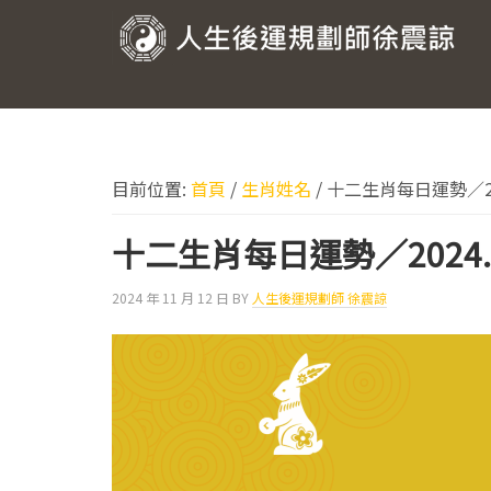
跳
跳
跳
跳
至
至
至
至
人
主
主
主
頁
要
要
要
尾
生
導
內
資
後
覽
容
訊
運
欄
目前位置:
首頁
/
生肖姓名
/
十二生肖每日運勢／202
規
劃
十二生肖每日運勢／2024.
師
2024 年 11 月 12 日
BY
人生後運規劃師 徐震諒
徐
震
諒