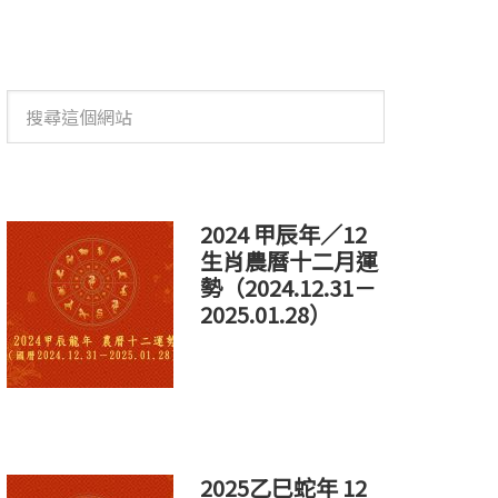
搜
尋
這
個
網
站
2024 甲辰年／12
生肖農曆十二月運
勢（2024.12.31－
2025.01.28）
2025乙巳蛇年 12