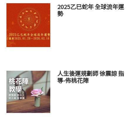
2025乙巳蛇年 全球流年運
勢
人生後運規劃師 徐震諒 指
導-佈桃花陣