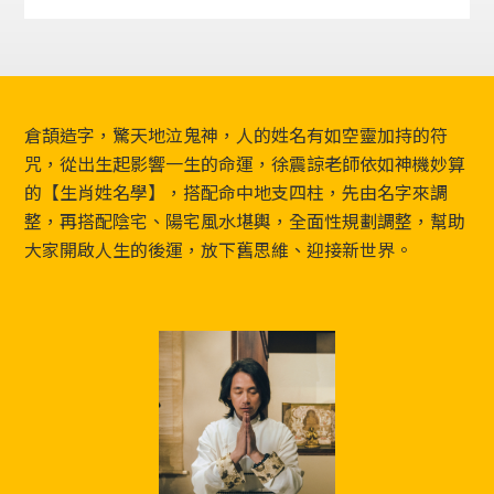
Footer
倉頡造字，驚天地泣鬼神，人的姓名有如空靈加持的符
咒，從出生起影響一生的命運，徐震諒老師依如神機妙算
的【生肖姓名學】，搭配命中地支四柱，先由名字來調
整，再搭配陰宅、陽宅風水堪輿，全面性規劃調整，幫助
大家開啟人生的後運，放下舊思維、迎接新世界。