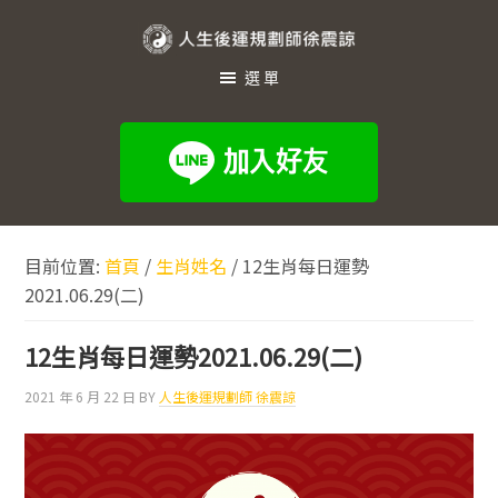
跳
跳
跳
至
至
至
人
主
主
頁
選單
生
要
要
尾
內
資
後
容
訊
運
欄
規
劃
目前位置:
首頁
/
生肖姓名
/
12生肖每日運勢
師
2021.06.29(二)
徐
震
12生肖每日運勢2021.06.29(二)
諒
2021 年 6 月 22 日
BY
人生後運規劃師 徐震諒