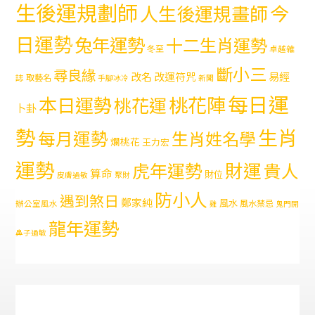
生後運規劃師
今
人生後運規畫師
日運勢
兔年運勢
十二生肖運勢
冬至
卓越雜
斷小三
尋良緣
易經
改名
改運符咒
取藝名
誌
手腳冰冷
新聞
每日運
本日運勢
桃花陣
桃花運
卜卦
勢
生肖
每月運勢
生肖姓名學
爛桃花
王力宏
運勢
財運
虎年運勢
貴人
算命
財位
皮膚過敏
聚財
防小人
遇到煞日
鄭家純
風水
風水禁忌
辦公室風水
雞
鬼門開
龍年運勢
鼻子過敏