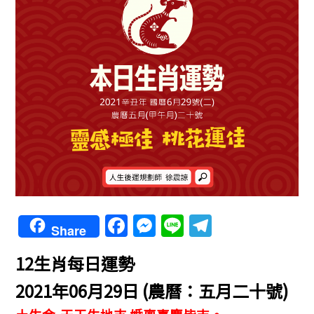
F
M
Li
T
Share
a
e
n
el
12生肖每日運勢
c
ss
e
e
e
e
gr
2021年06月29日 (農曆：五月二十號)