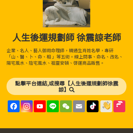
人生後運規劃師 徐震諒老師
企業、名人、藝人御用命理師，精通生肖姓名學，專研
「山、醫、卜、命、相 」等五術。線上問事、命名、改名、
陽宅風水、陰宅風水、祖靈安頓、啓運商品販售。
點擊平台連結,或搜尋【人生後運規劃師徐震
諒】
F
I
Y
L
W
E
a
n
o
i
e
m
c
s
u
n
C
a
e
t
T
e
h
i
b
a
u
a
l
o
g
b
t
o
r
e