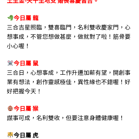
b
n
a
土生金-天干生地支 婚喪喜慶皆吉。
o
g
m
今日屬 龍
o
er
三合吉星照臨，雙喜臨門，名利雙收慶家門，心
k
想事成，不管您想做甚麼，做就對了啦！筋骨要
小心喔！
今日屬 鼠
三合日，心想事成，工作升遷加薪有望，開創事
業有想法，創作靈感極佳，異性緣也不錯喔！好
好把握今天！
今日屬 猴
謀事可成，名利雙收，但要注意身體健康喔！
今日屬 虎