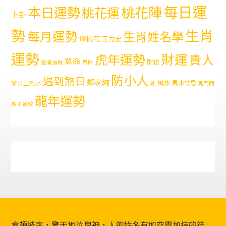
每日運
本日運勢
桃花陣
桃花運
卜卦
勢
生肖
每月運勢
生肖姓名學
爛桃花
王力宏
運勢
財運
虎年運勢
貴人
算命
財位
皮膚過敏
聚財
防小人
遇到煞日
鄭家純
風水
風水禁忌
辦公室風水
雞
鬼門開
龍年運勢
鼻子過敏
倉頡造字，驚天地泣鬼神，人的姓名有如空靈加持的符