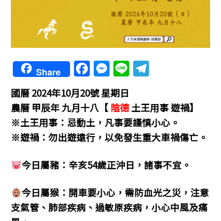
F
M
Li
T
Share
a
e
n
el
國曆 2024年10月20號 星期日
c
ss
e
e
農曆 甲辰年 九月十八【
陰德
土王用事 遊禍】
e
e
gr
※土王用事：忌動土，凡事要謹慎小心。
b
n
a
※遊禍：勿出遊遠行，以免發生重大車禍傷亡。
o
g
m
o
er
今日屬豬：辛亥54歲正沖日，諸事不宜。
k
今日屬猴：開車要小心，需防血光之災，注意
支氣管、肺部疾病、過敏原疾病，小心中風及痛