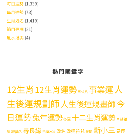
每日運勢
(1,339)
每月運勢
(73)
生肖姓名
(1,419)
節目專欄
(21)
風水堪輿
(4)
熱門關鍵字
12生肖
人
12生肖運勢
事業運
三伏貼
生後運規劃師
今
人生後運規畫師
日運勢
兔年運勢
十二生肖運勢
冬至
卓越雜
斷小三
尋良緣
易經
改名
改運符咒
取藝名
誌
手腳冰冷
新聞