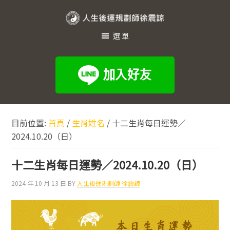
跳
跳
跳
至
至
至
人
主
主
頁
選單
生
要
要
尾
內
資
後
容
訊
運
欄
規
劃
目前位置:
首頁
/
生肖姓名
/
十二生肖每日運勢／
師
2024.10.20（日）
徐
震
十二生肖每日運勢／2024.10.20（日）
諒
2024 年 10 月 13 日
BY
人生後運規劃師 徐震諒