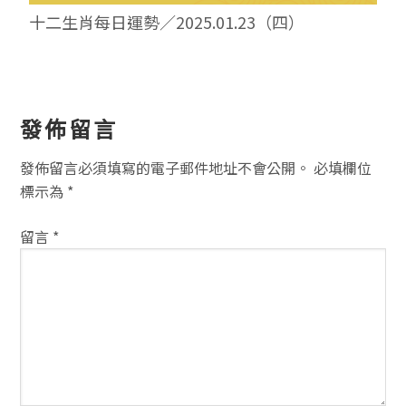
十二生肖每日運勢／2025.01.23（四）
讀
發佈留言
者
發佈留言必須填寫的電子郵件地址不會公開。
必填欄位
互
標示為
*
動
留言
*
方
式