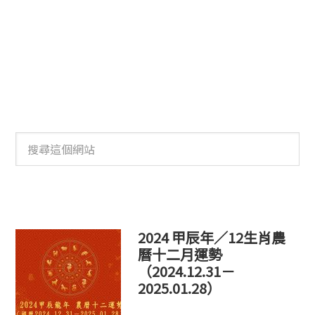
搜
尋
這
個
網
站
2024 甲辰年／12生肖農
曆十二月運勢
（2024.12.31－
2025.01.28）