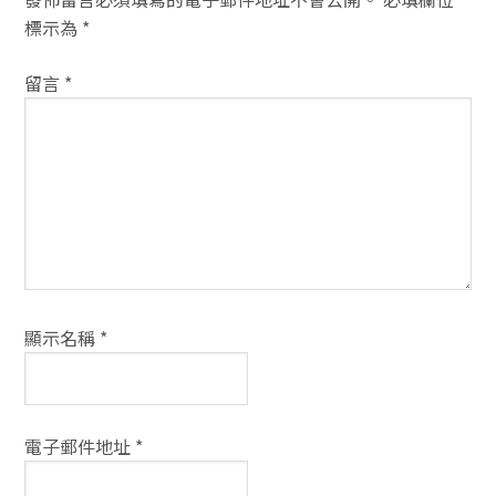
互
標示為
*
動
留言
*
方
式
顯示名稱
*
電子郵件地址
*