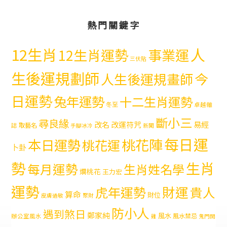
熱門關鍵字
12生肖
人
12生肖運勢
事業運
三伏貼
生後運規劃師
今
人生後運規畫師
日運勢
兔年運勢
十二生肖運勢
冬至
卓越雜
斷小三
尋良緣
易經
改名
改運符咒
取藝名
誌
手腳冰冷
新聞
每日運
本日運勢
桃花陣
桃花運
卜卦
勢
生肖
每月運勢
生肖姓名學
爛桃花
王力宏
運勢
財運
虎年運勢
貴人
算命
財位
皮膚過敏
聚財
防小人
遇到煞日
鄭家純
風水
風水禁忌
辦公室風水
雞
鬼門開