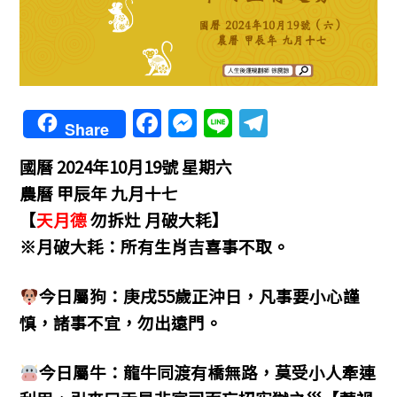
F
M
Li
T
Share
a
e
n
el
國曆 2024年10月19號 星期六
c
ss
e
e
農曆 甲辰年 九月十七
e
e
gr
【
天月德
勿拆灶 月破大耗】
b
n
a
※月破大耗：所有生肖吉喜事不取。
o
g
m
o
er
今日屬狗：庚戌55歲正沖日，凡事要小心謹
k
慎，諸事不宜，勿出遠門。
今日屬牛：龍牛同渡有橋無路，莫受小人牽連