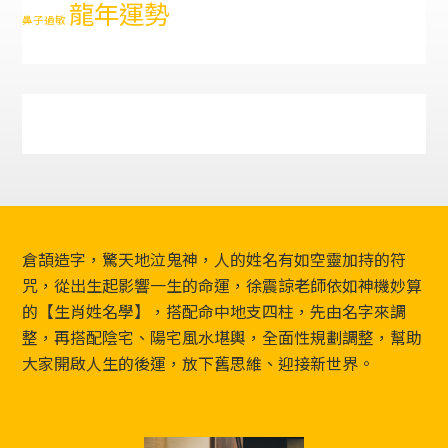
龍年運勢
鼻子過敏
Footer
倉頡造字，驚天地泣鬼神，人的姓名有如空靈加持的符
咒，從出生起影響一生的命運，徐震諒老師依如神機妙算
的【生肖姓名學】，搭配命中地支四柱，先由名字來調
整，再搭配陰宅、陽宅風水堪輿，全面性規劃調整，幫助
大家開啟人生的後運，放下舊思維、迎接新世界。