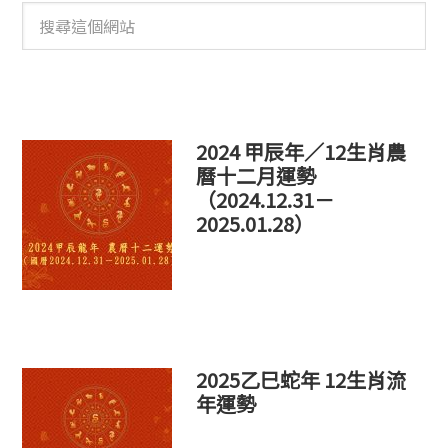
搜
尋
這
個
網
站
2024 甲辰年／12生肖農
曆十二月運勢
（2024.12.31－
2025.01.28）
2025乙巳蛇年 12生肖流
年運勢