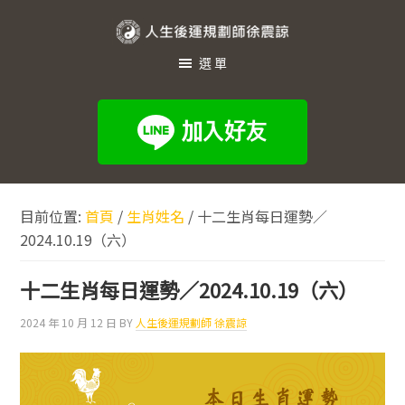
跳
跳
跳
至
至
至
人
主
主
頁
選單
生
要
要
尾
內
資
後
容
訊
運
欄
規
劃
目前位置:
首頁
/
生肖姓名
/
十二生肖每日運勢／
師
2024.10.19（六）
徐
震
十二生肖每日運勢／2024.10.19（六）
諒
2024 年 10 月 12 日
BY
人生後運規劃師 徐震諒