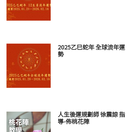
2025乙巳蛇年 全球流年運
勢
人生後運規劃師 徐震諒 指
導-佈桃花陣