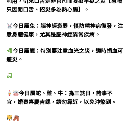
利用，引來口舌是非官司而妄招牢獄之災【惹禍
只因閒口舌、招災多為熱心腸】。
今日屬兔：腦神經衰弱，慎防精神病復發，注
意身體健康，尤其是腦神經異常疾病。
今日屬龍：特別要注意血光之災，適時捐血可
避災。
今日屬蛇、雞、牛：為三煞日，諸事不
宜，婚喪喜慶吉課，請勿靠近，以免沖煞到。