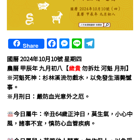
F
M
Li
T
Share
a
e
n
el
國曆 2024年10月10號 星期四
c
ss
e
e
農曆 甲辰年 九月初八【
歲貴
勿拆灶 河魁 月刑】
e
e
gr
※河魁死神：杉林溪流勿戲水，以免發生溺斃憾
b
n
a
事。
o
g
m
※月刑日：嚴防血光意外之厄。
o
er
k
今日屬牛：辛丑64歲正沖日，莫生氣，小心中
風，諸事不宜，慎防心血管疾病。