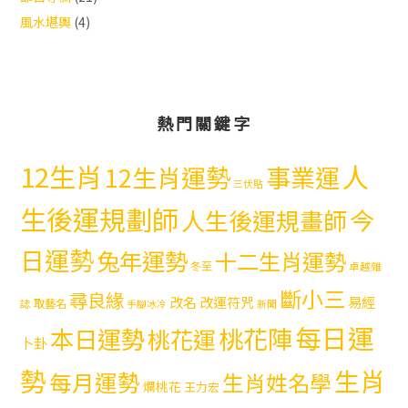
風水堪輿
(4)
熱門關鍵字
12生肖
人
12生肖運勢
事業運
三伏貼
生後運規劃師
今
人生後運規畫師
日運勢
兔年運勢
十二生肖運勢
冬至
卓越雜
斷小三
尋良緣
易經
改名
改運符咒
取藝名
誌
手腳冰冷
新聞
每日運
本日運勢
桃花陣
桃花運
卜卦
勢
生肖
每月運勢
生肖姓名學
爛桃花
王力宏