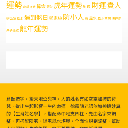
運勢
財運
虎年運勢
貴人
算命
財位
皮膚過敏
聚財
防小人
遇到煞日
鄭家純
風水
風水禁忌
辦公室風水
雞
鬼門開
龍年運勢
鼻子過敏
Footer
倉頡造字，驚天地泣鬼神，人的姓名有如空靈加持的符
咒，從出生起影響一生的命運，徐震諒老師依如神機妙算
的【生肖姓名學】，搭配命中地支四柱，先由名字來調
整，再搭配陰宅、陽宅風水堪輿，全面性規劃調整，幫助