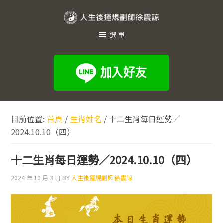
跳
跳
跳
至
至
至
人
主
主
頁
選單
生
要
要
尾
內
資
後
容
訊
運
欄
規
劃
目前位置:
首頁
/
生肖姓名
/
十二生肖每日運勢／
師
2024.10.10（四）
徐
震
十二生肖每日運勢／2024.10.10（四）
諒
2024 年 10 月 3 日
BY
人生後運規劃師 徐震諒