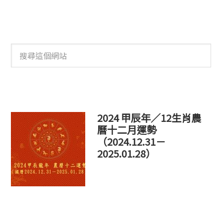
搜
尋
這
個
網
站
2024 甲辰年／12生肖農
曆十二月運勢
（2024.12.31－
2025.01.28）