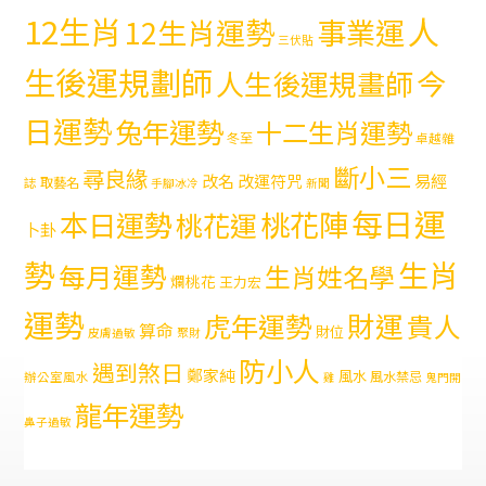
12生肖
人
12生肖運勢
事業運
三伏貼
生後運規劃師
今
人生後運規畫師
日運勢
兔年運勢
十二生肖運勢
冬至
卓越雜
斷小三
尋良緣
易經
改名
改運符咒
取藝名
誌
手腳冰冷
新聞
每日運
本日運勢
桃花陣
桃花運
卜卦
勢
生肖
每月運勢
生肖姓名學
爛桃花
王力宏
運勢
財運
虎年運勢
貴人
算命
財位
皮膚過敏
聚財
防小人
遇到煞日
鄭家純
風水
風水禁忌
辦公室風水
雞
鬼門開
龍年運勢
鼻子過敏