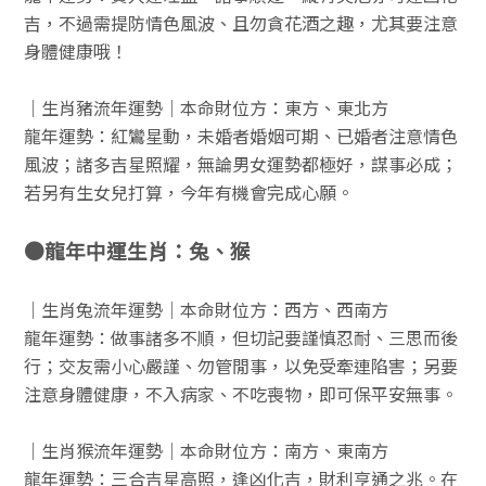
吉，不過需提防情色風波、且勿貪花酒之趣，尤其要注意
身體健康哦！
｜生肖豬流年運勢｜本命財位方：東方、東北方
龍年運勢：紅鸞星動，未婚者婚姻可期、已婚者注意情色
風波；諸多吉星照耀，無論男女運勢都極好，謀事必成；
若另有生女兒打算，今年有機會完成心願。
●龍年中運生肖：兔、猴
｜生肖兔流年運勢｜本命財位方：西方、西南方
龍年運勢：做事諸多不順，但切記要謹慎忍耐、三思而後
行；交友需小心嚴謹、勿管閒事，以免受牽連陷害；另要
注意身體健康，不入病家、不吃喪物，即可保平安無事。
｜生肖猴流年運勢｜本命財位方：南方、東南方
龍年運勢：三合吉星高照，逢凶化吉，財利亨通之兆。在