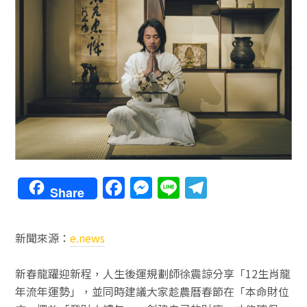
F
M
Li
T
Share
a
e
n
el
c
ss
e
e
新聞來源：
e.news
e
e
gr
b
n
a
新春龍躍迎新程，人生後運規劃師徐震諒分享「12生肖龍
o
g
m
年流年運勢」，並同時建議大家趁農曆春節在「本命財位