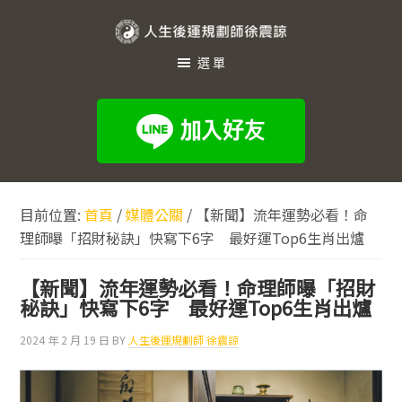
跳
跳
跳
至
至
至
人
主
主
頁
選單
生
要
要
尾
內
資
後
容
訊
運
欄
規
劃
目前位置:
首頁
/
媒體公關
/
【新聞】流年運勢必看！命
師
理師曝「招財秘訣」快寫下6字 最好運Top6生肖出爐
徐
震
【新聞】流年運勢必看！命理師曝「招財
諒
秘訣」快寫下6字 最好運Top6生肖出爐
2024 年 2 月 19 日
BY
人生後運規劃師 徐震諒