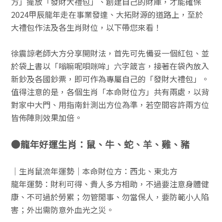
方」擺放「發財大禮包」、創建自己的財庫，才能確保
o
er
2024甲辰龍年走在事業發達、大拓財源的道路上，至於
k
大禮包作法及各生肖財位，以下帶您來看！
徐震諒老師大方分享開財法，首先可先備妥一個紅包、並
於袋上書以「嗡嘛呢唄咪哞」六字箴言，接著在袋內放入
新鈔及各國鈔票，即可作為專屬自己的「發財大禮包」。
值得注意的是，各個生肖「本命財位方」共有兩處，以背
對家中大門、用指南針測出方位為準，若空間容許兩方位
皆佈陣則效果加倍。
●龍年好運生肖：鼠、牛、蛇、羊、雞、豬
｜生肖鼠流年運勢｜本命財位方：西北、東北方
龍年運勢：財利可得、貴人多方相助，不過要注意身體健
康、不可過於勞累；勿管閒事、勿當保人，要防範小人陷
害；外出需防意外血光之災。