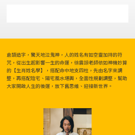
Footer
倉頡造字，驚天地泣鬼神，人的姓名有如空靈加持的符
咒，從出生起影響一生的命運，徐震諒老師依如神機妙算
的【生肖姓名學】，搭配命中地支四柱，先由名字來調
整，再搭配陰宅、陽宅風水堪輿，全面性規劃調整，幫助
大家開啟人生的後運，放下舊思維、迎接新世界。