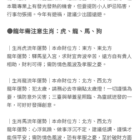
本職專業上有發光發熱的機會，但要提防小人妒忌陷害，
行事勿張揚。今年有遊禍，建議少出國遠遊。
●龍年需注意生肖：虎、龍、馬、狗
｜生肖虎流年運勢｜本命財位方：東方、東北方
龍年運勢：驛馬星入宮，求財宜奔波辛苦，遠方自有貴人
相助，財利可得；需防情色風波及孝服之憂。
｜生肖龍流年運勢｜本命財位方：北方、西北方
龍年運勢：犯太歲，請務必去寺廟點太歲燈！一切謹慎為
要，慎防意外災害；三臺與華蓋星照臨、為靈感迸發的一
年，可好好發揮創意。
｜生肖馬流年運勢｜本命財位方：北方、西北方
龍年運勢：心浮氣躁、做事浮沉不定，建議低調、謹慎才
能保平安；需防情色風波，恐有孝服之憂，至於破財方面