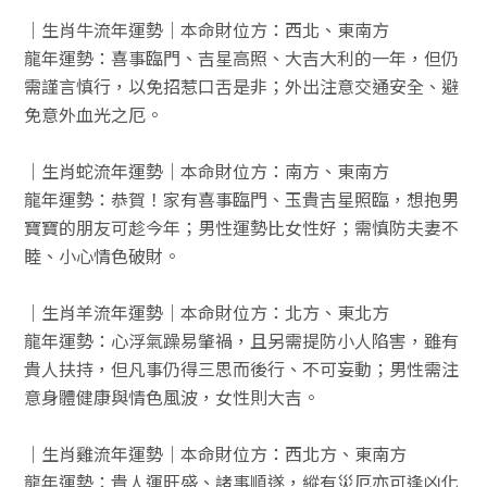
｜生肖牛流年運勢｜本命財位方：西北、東南方
龍年運勢：喜事臨門、吉星高照、大吉大利的一年，但仍
需謹言慎行，以免招惹口舌是非；外出注意交通安全、避
免意外血光之厄。
｜生肖蛇流年運勢｜本命財位方：南方、東南方
龍年運勢：恭賀！家有喜事臨門、玉貴吉星照臨，想抱男
寶寶的朋友可趁今年；男性運勢比女性好；需慎防夫妻不
睦、小心情色破財。
｜生肖羊流年運勢｜本命財位方：北方、東北方
龍年運勢：心浮氣躁易肇禍，且另需提防小人陷害，雖有
貴人扶持，但凡事仍得三思而後行、不可妄動；男性需注
意身體健康與情色風波，女性則大吉。
｜生肖雞流年運勢｜本命財位方：西北方、東南方
龍年運勢：貴人運旺盛、諸事順遂，縱有災厄亦可逢凶化