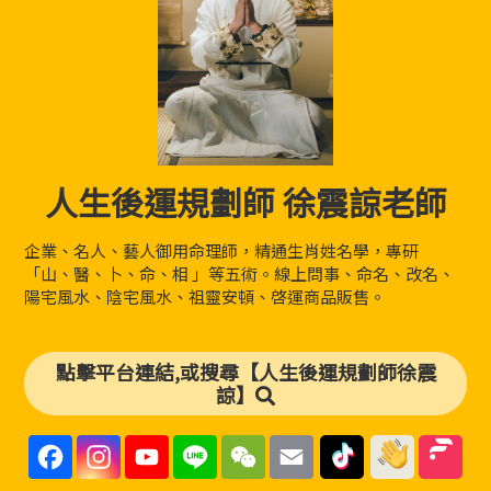
人生後運規劃師 徐震諒老師
企業、名人、藝人御用命理師，精通生肖姓名學，專研
「山、醫、卜、命、相 」等五術。線上問事、命名、改名、
陽宅風水、陰宅風水、祖靈安頓、啓運商品販售。
點擊平台連結,或搜尋【人生後運規劃師徐震
諒】
F
I
Y
L
W
E
a
n
o
i
e
m
c
s
u
n
C
a