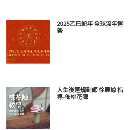
2025乙巳蛇年 全球流年運
勢
人生後運規劃師 徐震諒 指
導-佈桃花陣