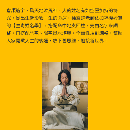
Footer
倉頡造字，驚天地泣鬼神，人的姓名有如空靈加持的符
咒，從出生起影響一生的命運，徐震諒老師依如神機妙算
的【生肖姓名學】，搭配命中地支四柱，先由名字來調
整，再搭配陰宅、陽宅風水堪輿，全面性規劃調整，幫助
大家開啟人生的後運，放下舊思維、迎接新世界。