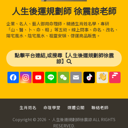
人生後運規劃師 徐震諒老師
企業、名人、藝人御用命理師，精通生肖姓名學，專研
「山、醫、卜、命、相 」等五術。線上問事、命名、改名、
陽宅風水、陰宅風水、祖靈安頓、啓運商品販售。
點擊平台連結,或搜尋【人生後運規劃師徐震
諒】
F
I
Y
L
W
E
a
n
o
i
e
m
c
s
u
n
C
a
e
t
T
e
h
i
b
a
u
a
l
o
g
b
t
o
r
e
k
a
C
生肖姓名
命理學堂
媒體公關
聯絡老師
m
h
a
n
Copyright © 2026 · 人生後運規劃師徐震諒 ALL RIGHTS
n
RESERVED.