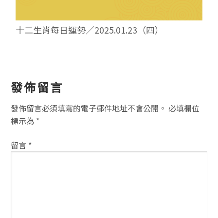
十二生肖每日運勢／2025.01.23（四）
讀
發佈留言
者
發佈留言必須填寫的電子郵件地址不會公開。
必填欄位
互
標示為
*
動
留言
*
方
式