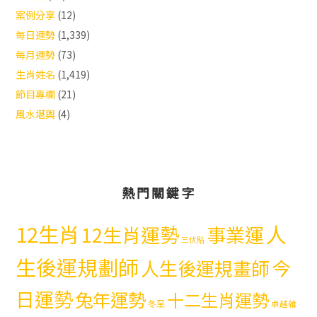
案例分享
(12)
每日運勢
(1,339)
每月運勢
(73)
生肖姓名
(1,419)
節目專欄
(21)
風水堪輿
(4)
熱門關鍵字
12生肖
人
12生肖運勢
事業運
三伏貼
生後運規劃師
今
人生後運規畫師
日運勢
兔年運勢
十二生肖運勢
冬至
卓越雜