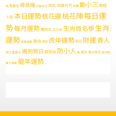
斷小三
尋良緣
易經
改名
改運符咒
取藝名
誌
手腳冰冷
新聞
每日運
本日運勢
桃花陣
桃花運
卜卦
勢
生肖
每月運勢
生肖姓名學
爛桃花
王力宏
運勢
財運
虎年運勢
貴人
算命
財位
皮膚過敏
聚財
防小人
遇到煞日
鄭家純
風水
風水禁忌
辦公室風水
雞
鬼門開
龍年運勢
鼻子過敏