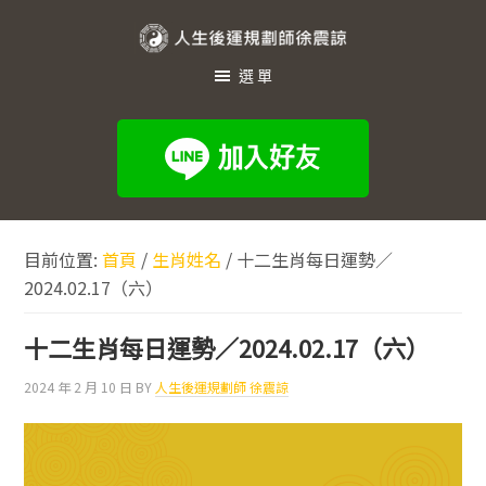
跳
跳
跳
至
至
至
人
主
主
頁
選單
生
要
要
尾
內
資
後
容
訊
運
欄
規
劃
目前位置:
首頁
/
生肖姓名
/
十二生肖每日運勢／
師
2024.02.17（六）
徐
震
十二生肖每日運勢／2024.02.17（六）
諒
2024 年 2 月 10 日
BY
人生後運規劃師 徐震諒