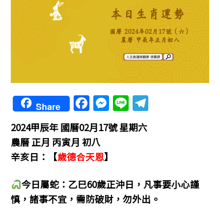
F
M
Li
T
Share
a
e
n
el
2024甲辰年 國曆02月17號 星期六
c
ss
e
e
農曆 正月 丙寅月 初八
e
e
gr
辛亥日：【
歲德合天恩
】
b
n
a
o
g
m
今日屬蛇：乙巳60歲正沖日，凡事要小心謹
o
er
慎，諸事不宜，需防破財，勿外出。
k