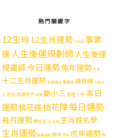
熱門關鍵字
12生肖
12生肖運勢
事業
三伏貼
人生後運規劃師
運
人生後運
今日運勢
規畫師
兔年運勢
冬至
十二生肖運勢
尋良緣
取藝名
卓越雜誌
手腳冰
本日
斷小三
易經卜卦
改名
改運符咒
冷
新聞
每日運勢
運勢
桃花陣
桃花運
每月運勢
生肖姓名學
爛桃花
王力宏
生肖運勢
虎年運勢
算命
財
皮膚過敏
聚財