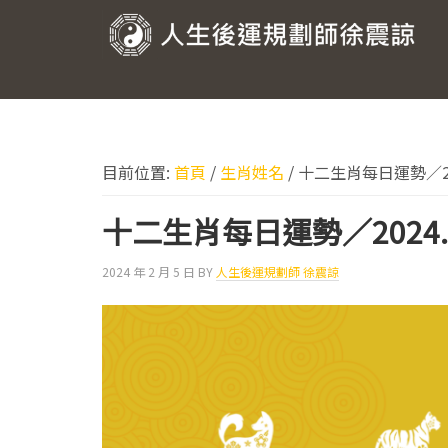
跳
跳
跳
跳
至
至
至
至
人
主
主
主
頁
要
要
要
尾
生
導
內
資
後
覽
容
訊
運
欄
目前位置:
首頁
/
生肖姓名
/
十二生肖每日運勢／202
規
劃
十二生肖每日運勢／2024.
師
2024 年 2 月 5 日
BY
人生後運規劃師 徐震諒
徐
震
諒