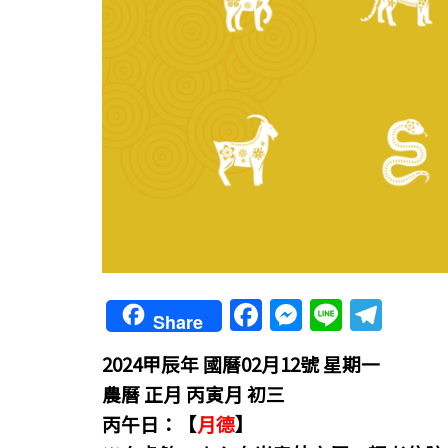
F
M
Li
T
Share
a
e
n
el
2024甲辰年 國曆02月12號 星期一
c
ss
e
e
農曆 正月 丙寅月 初三
e
e
gr
丙午日：【
月德
】
b
n
a