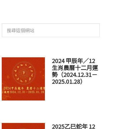
搜
尋
這
個
網
站
2024 甲辰年／12
生肖農曆十二月運
勢（2024.12.31－
2025.01.28）
2025乙巳蛇年 12