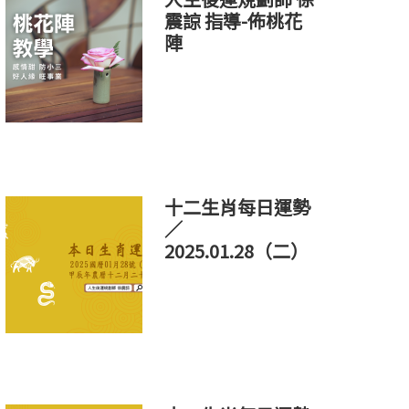
震諒 指導-佈桃花
陣
十二生肖每日運勢
／
2025.01.28（二）