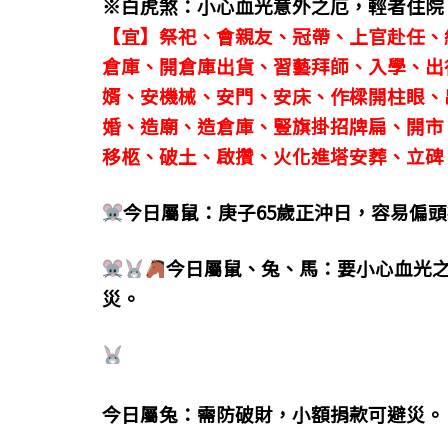
※白虎煞：小心血光意外之厄，輕者住院
o
g
m
【宜】祭祀、會親友、冠帶、上官赴任、
o
er
倉庫、開倉庫出貨、習藝拜師、入學、出
k
婿、安機械、安門、安床、作樑開柱眼、
婚、造廟、造倉庫、豎旗掛招牌扁、開市
移柩、破土、啟攢、火化進塔安葬、立碑
今日屬鼠：庚子65歲正沖日，容易偏
今日屬鼠、兔、馬：要小心血光
災。
今日屬兔：需防破財，小額捐款可避災。