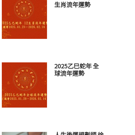
生肖流年運勢
2025乙巳蛇年 全
球流年運勢
人生後運規劃師 徐