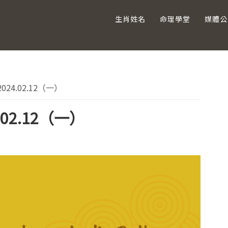
生肖姓名
命理學堂
媒體公
主
4.02.12（一）
要
02.12（一）
資
訊
欄