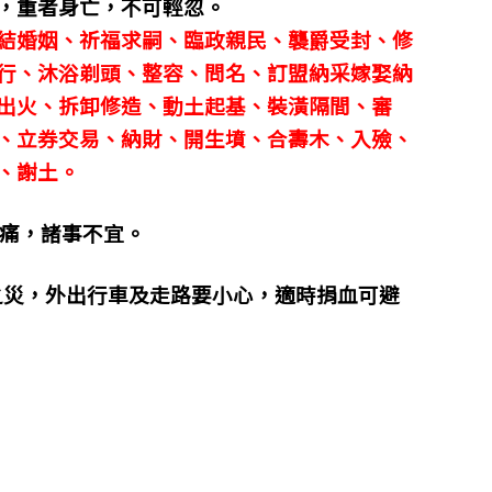
，重者身亡，不可輕忽。
結婚姻、祈福求嗣、臨政親民、襲爵受封、修
行、沐浴剃頭、整容、問名、訂盟納采嫁娶納
出火、拆卸修造、動土起基、裝潢隔間、審
、立券交易、納財、開生墳、合壽木、入殮、
、謝土。
頭痛，諸事不宜。
之災，外出行車及走路要小心，適時捐血可避