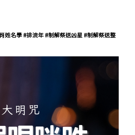
#生肖姓名學 #排流年 #制解祭送凶星 #制解祭送整