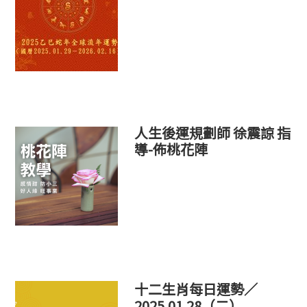
人生後運規劃師 徐震諒 指
導-佈桃花陣
十二生肖每日運勢／
2025.01.28（二）