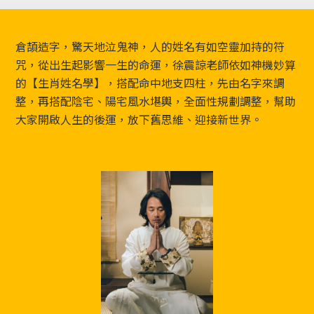
Footer
倉頡造字，驚天地泣鬼神，人的姓名有如空靈加持的符
咒，從出生起影響一生的命運，徐震諒老師依如神機妙算
的【生肖姓名學】，搭配命中地支四柱，先由名字來調
整，再搭配陰宅、陽宅風水堪輿，全面性規劃調整，幫助
大家開啟人生的後運，放下舊思維、迎接新世界。