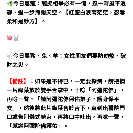
今日屬龍：龍虎相爭必有一傷，忍一時風平浪
靜，退一步海闊天空。【紅塵白浪兩茫茫，忍辱
柔和是妙方】。
今日屬豬、兔、羊：女性朋友們要防劫煞、破
財之災。
【備註】：
如果逼不得已，一定要探病，請把摘
一片綠葉放於雙手合掌中，十唸「阿彌陀佛」，
再唸一聲，「請阿彌陀佛保佑弟子，護身保平
安」，然後將此片綠葉含於舌下，直到出醫院門
口或告別儀式結束，再將口中吐出，再唸一聲，
「感謝阿彌陀佛護佑
」。