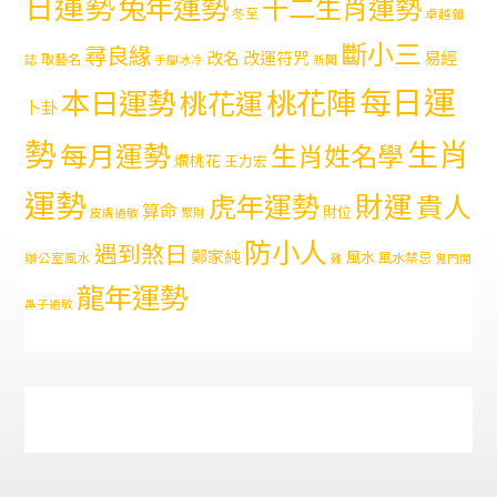
日運勢
兔年運勢
十二生肖運勢
冬至
卓越雜
斷小三
尋良緣
易經
改名
改運符咒
取藝名
誌
手腳冰冷
新聞
每日運
本日運勢
桃花陣
桃花運
卜卦
勢
生肖
每月運勢
生肖姓名學
爛桃花
王力宏
運勢
財運
虎年運勢
貴人
算命
財位
皮膚過敏
聚財
防小人
遇到煞日
鄭家純
風水
風水禁忌
辦公室風水
雞
鬼門開
龍年運勢
鼻子過敏