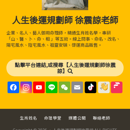
人生後運規劃師 徐震諒老師
企業、名人、藝人御用命理師，精通生肖姓名學，專研
「山、醫、卜、命、相 」等五術。線上問事、命名、改名、
陽宅風水、陰宅風水、祖靈安頓、啓運商品販售。
點擊平台連結,或搜尋【人生後運規劃師徐震
諒】
F
I
Y
L
W
E
a
n
o
i
e
m
c
s
u
n
C
a
e
t
T
e
h
i
b
a
u
a
l
o
g
b
t
o
r
e
k
a
C
生肖姓名
命理學堂
媒體公關
聯絡老師
m
h
a
n