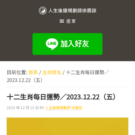
跳
跳
跳
至
至
至
人
主
主
頁
選單
生
要
要
尾
內
資
後
容
訊
運
欄
規
劃
目前位置:
首頁
/
生肖姓名
/
十二生肖每日運勢／
師
2023.12.22（五）
徐
震
十二生肖每日運勢／2023.12.22（五）
諒
2023 年 12 月 15 日
BY
人生後運規劃師 徐震諒