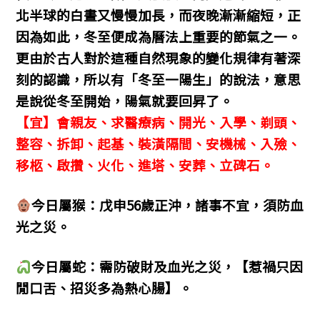
北半球的白晝又慢慢加長，而夜晚漸漸縮短，正
因為如此，冬至便成為曆法上重要的節氣之一。
更由於古人對於這種自然現象的變化規律有著深
刻的認識，所以有「冬至一陽生」的說法，意思
是說從冬至開始，陽氣就要回昇了。
【宜】會親友、求醫療病、開光、入學、剃頭、
整容、拆卸、起基、裝潢隔間、安機械、入殮、
移柩、啟攢、火化、進塔、安葬、立碑石。
今日屬猴：戊申56歲正沖，諸事不宜，須防血
光之災。
今日屬蛇：需防破財及血光之災，【惹禍只因
閒口舌、招災多為熱心腸】。