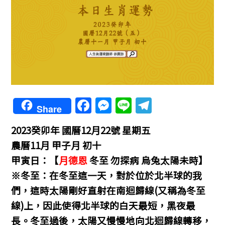
F
M
Li
T
Share
a
e
n
el
2023癸卯年 國曆12月22號 星期五
c
ss
e
e
農曆11月 甲子月 初十
e
e
gr
甲寅日：【
月德恩
冬至 勿探病 烏兔太陽未時】
b
n
a
※冬至：在冬至這一天，對於位於北半球的我
o
g
m
們，這時太陽剛好直射在南迴歸線(又稱為冬至
o
er
線)上，因此使得北半球的白天最短，黑夜最
k
長。冬至過後，太陽又慢慢地向北迴歸線轉移，