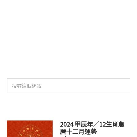
搜
尋
這
個
網
站
2024 甲辰年／12生肖農
曆十二月運勢