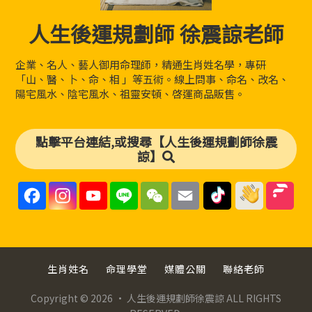
人生後運規劃師 徐震諒老師
企業、名人、藝人御用命理師，精通生肖姓名學，專研
「山、醫、卜、命、相 」等五術。線上問事、命名、改名、
陽宅風水、陰宅風水、祖靈安頓、啓運商品販售。
點擊平台連結,或搜尋【人生後運規劃師徐震
諒】
F
I
Y
L
W
E
a
n
o
i
e
m
c
s
u
n
C
a
e
t
T
e
h
i
b
a
u
a
l
o
g
b
t
o
r
e
k
a
C
生肖姓名
命理學堂
媒體公關
聯絡老師
m
h
a
n
Copyright © 2026 · 人生後運規劃師徐震諒 ALL RIGHTS
n