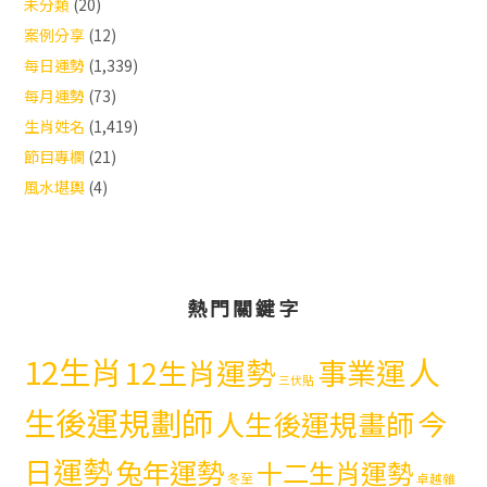
未分類
(20)
案例分享
(12)
每日運勢
(1,339)
每月運勢
(73)
生肖姓名
(1,419)
節目專欄
(21)
風水堪輿
(4)
熱門關鍵字
12生肖
人
12生肖運勢
事業運
三伏貼
生後運規劃師
今
人生後運規畫師
日運勢
兔年運勢
十二生肖運勢
冬至
卓越雜