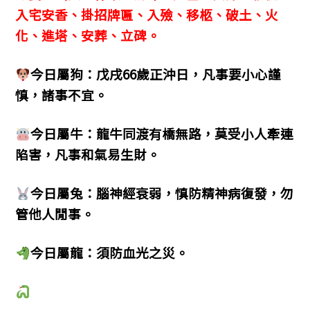
入宅安香、掛招牌匾、入殮、移柩、破土、火
化、進塔、安葬、立碑。
今日屬狗：戊戌66歲正沖日，凡事要小心謹
慎，諸事不宜。
今日屬牛：龍牛同渡有橋無路，莫受小人牽連
陷害，凡事和氣易生財。
今日屬兔：腦神經衰弱，慎防精神病復發，勿
管他人閒事。
今日屬龍：須防血光之災。