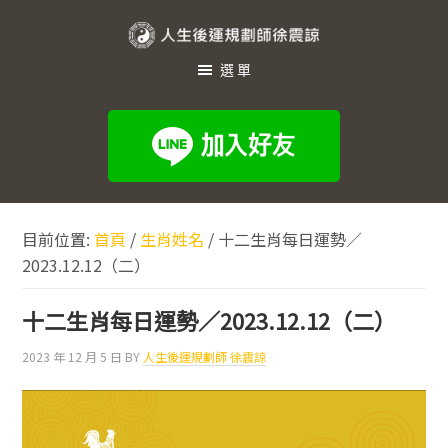
跳
跳
跳
至
至
至
人
主
主
頁
選單
生
要
要
尾
內
資
後
容
訊
運
欄
規
劃
目前位置:
首頁
/
生肖姓名
/
十二生肖每日運勢／
師
2023.12.12（二）
徐
震
十二生肖每日運勢／2023.12.12（二）
諒
2023 年 12 月 5 日
BY
人生後運規劃師 徐震諒