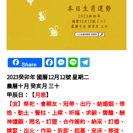
F
M
Li
T
Share
a
e
n
el
2023癸卯年 國曆12月12號 星期二
c
ss
e
e
農曆十月 癸亥月 三十
e
e
gr
甲辰日：【
月恩
】
b
n
a
【宜】祭祀、會親友、冠帶、出行、結婚姻、修
o
g
m
造、動土、豎柱、上樑、祈福、求嗣、齋醮、酬
o
er
神還願、問名、訂盟、合作簽約、納采、訂婚、
k
嫁娶、出火、作染、拆卸、起基、安床、移徙、