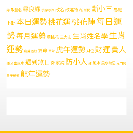
斷小三
尋良緣
易經
改名
改運符咒
取藝名
誌
手腳冰冷
新聞
每日運
本日運勢
桃花陣
桃花運
卜卦
勢
生肖
每月運勢
生肖姓名學
爛桃花
王力宏
運勢
財運
虎年運勢
貴人
算命
財位
皮膚過敏
聚財
防小人
遇到煞日
鄭家純
風水
風水禁忌
辦公室風水
雞
鬼門開
龍年運勢
鼻子過敏