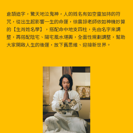
Footer
倉頡造字，驚天地泣鬼神，人的姓名有如空靈加持的符
咒，從出生起影響一生的命運，徐震諒老師依如神機妙算
的【生肖姓名學】，搭配命中地支四柱，先由名字來調
整，再搭配陰宅、陽宅風水堪輿，全面性規劃調整，幫助
大家開啟人生的後運，放下舊思維、迎接新世界。