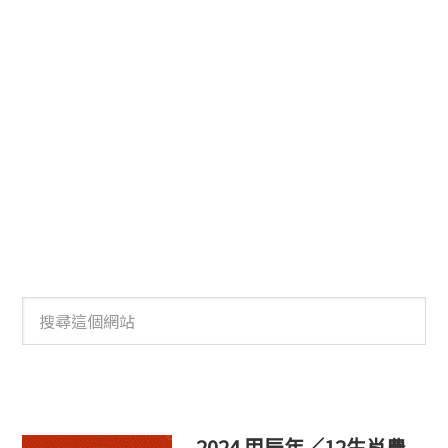
搜
尋
這
個
網
站
2024 甲辰年／12生肖農