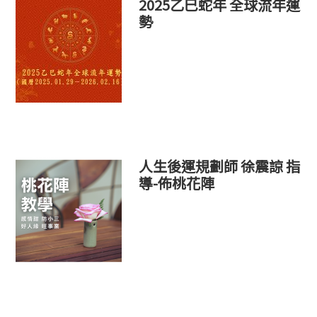
2025乙巳蛇年 全球流年運
勢
人生後運規劃師 徐震諒 指
導-佈桃花陣