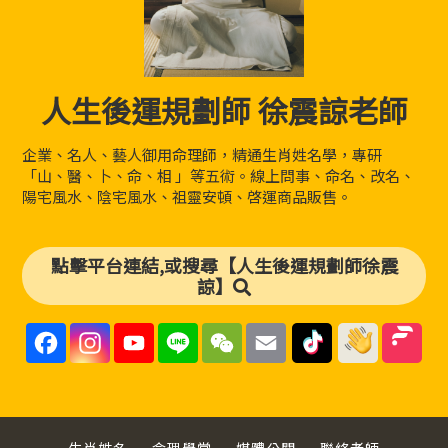
人生後運規劃師 徐震諒老師
企業、名人、藝人御用命理師，精通生肖姓名學，專研
「山、醫、卜、命、相 」等五術。線上問事、命名、改名、
陽宅風水、陰宅風水、祖靈安頓、啓運商品販售。
點擊平台連結,或搜尋【人生後運規劃師徐震
諒】
F
I
Y
L
W
E
a
n
o
i
e
m
c
s
u
n
C
a
e
t
T
e
h
i
b
a
u
a
l
o
g
b
t
o
r
e
k
a
C
生肖姓名
命理學堂
媒體公關
聯絡老師