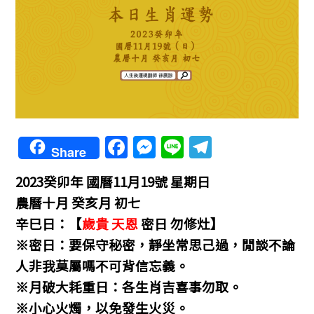
F
M
Li
T
Share
a
e
n
el
2023癸卯年 國曆11月19號 星期日
c
ss
e
e
農曆十月 癸亥月 初七
e
e
gr
辛巳日：【
歲貴 天恩
密日 勿修灶】
b
n
a
※密日：要保守秘密，靜坐常思己過，閒談不論
o
g
m
人非我莫屬嗎不可背信忘義。
o
er
※月破大耗重日：各生肖吉喜事勿取。
k
※小心火燭，以免發生火災。