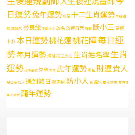
生後運規劃師
今
人生後運規畫師
日運勢
兔年運勢
十二生肖運勢
冬至
卓越雜
斷小三
尋良緣
易經
改名
改運符咒
取藝名
誌
手腳冰冷
新聞
每日運
本日運勢
桃花陣
桃花運
卜卦
勢
生肖
每月運勢
生肖姓名學
爛桃花
王力宏
運勢
財運
虎年運勢
貴人
算命
財位
皮膚過敏
聚財
防小人
遇到煞日
鄭家純
風水
風水禁忌
辦公室風水
雞
鬼門開
龍年運勢
鼻子過敏