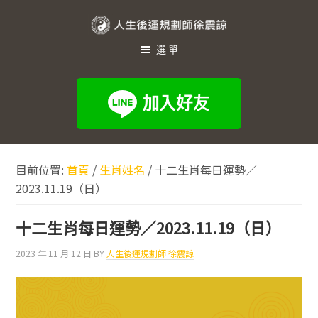
跳
跳
跳
至
至
至
人
主
主
頁
選單
生
要
要
尾
內
資
後
容
訊
運
欄
規
劃
目前位置:
首頁
/
生肖姓名
/
十二生肖每日運勢／
師
2023.11.19（日）
徐
震
十二生肖每日運勢／2023.11.19（日）
諒
2023 年 11 月 12 日
BY
人生後運規劃師 徐震諒