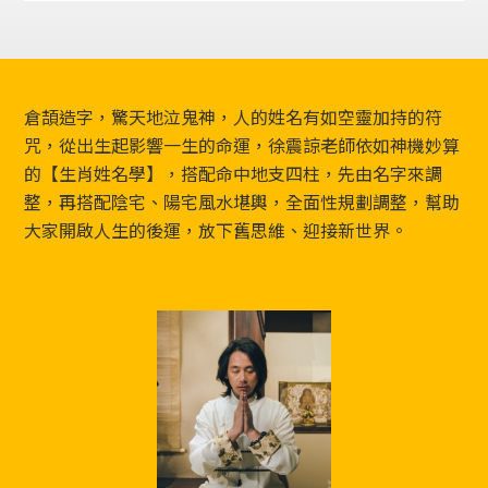
Footer
倉頡造字，驚天地泣鬼神，人的姓名有如空靈加持的符
咒，從出生起影響一生的命運，徐震諒老師依如神機妙算
的【生肖姓名學】，搭配命中地支四柱，先由名字來調
整，再搭配陰宅、陽宅風水堪輿，全面性規劃調整，幫助
大家開啟人生的後運，放下舊思維、迎接新世界。