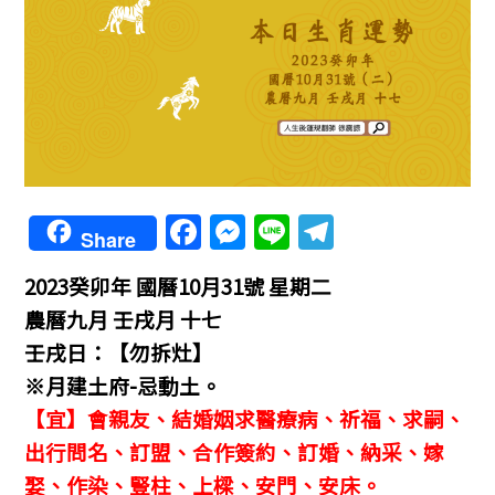
F
M
Li
T
Share
a
e
n
el
2023癸卯年 國曆10月31號 星期二
c
ss
e
e
農曆九月 壬戌月 十七
e
e
gr
壬戌日：【勿拆灶】
b
n
a
※月建土府-忌動土。
o
g
m
【宜】會親友、結婚姻求醫療病、祈福、求嗣、
o
er
出行問名、訂盟、合作簽約、訂婚、納采、嫁
k
娶、作染、豎柱、上樑、安門、安床。