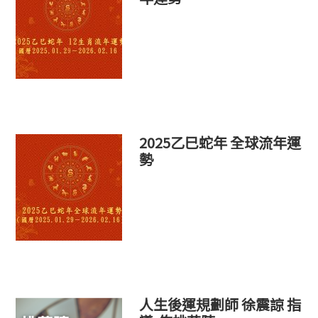
2025乙巳蛇年 全球流年運
勢
人生後運規劃師 徐震諒 指