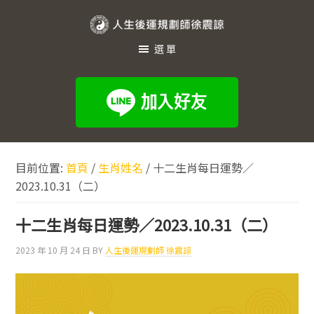
跳
跳
跳
至
至
至
人
主
主
頁
選單
生
要
要
尾
內
資
後
容
訊
運
欄
規
劃
目前位置:
首頁
/
生肖姓名
/
十二生肖每日運勢／
師
2023.10.31（二）
徐
震
十二生肖每日運勢／2023.10.31（二）
諒
2023 年 10 月 24 日
BY
人生後運規劃師 徐震諒