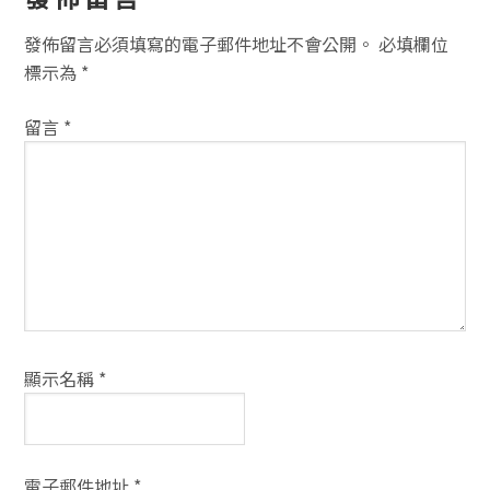
讀
者
發佈留言必須填寫的電子郵件地址不會公開。
必填欄位
互
標示為
*
動
留言
*
方
式
顯示名稱
*
電子郵件地址
*