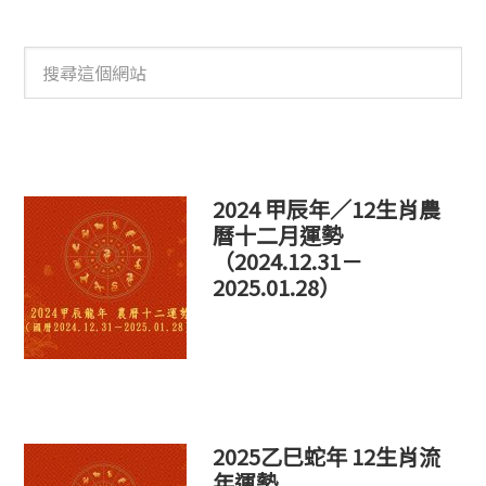
搜
尋
這
個
網
站
2024 甲辰年／12生肖農
曆十二月運勢
（2024.12.31－
2025.01.28）
2025乙巳蛇年 12生肖流
年運勢