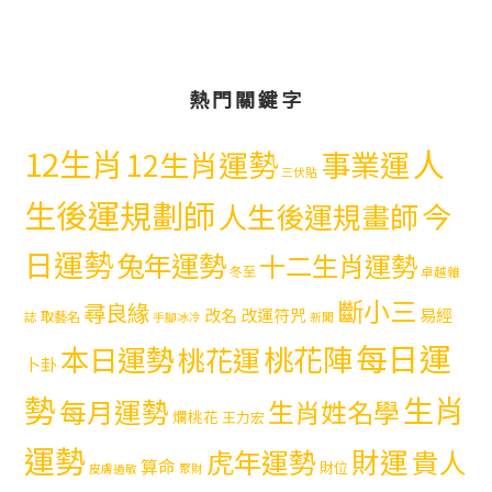
熱門關鍵字
12生肖
人
12生肖運勢
事業運
三伏貼
生後運規劃師
今
人生後運規畫師
日運勢
兔年運勢
十二生肖運勢
冬至
卓越雜
斷小三
尋良緣
易經
改名
改運符咒
取藝名
誌
手腳冰冷
新聞
每日運
本日運勢
桃花陣
桃花運
卜卦
勢
生肖
每月運勢
生肖姓名學
爛桃花
王力宏
運勢
財運
虎年運勢
貴人
算命
財位
皮膚過敏
聚財