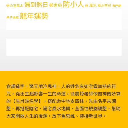
防小人
遇到煞日
鄭家純
風水
風水禁忌
辦公室風水
雞
鬼門開
龍年運勢
鼻子過敏
Footer
倉頡造字，驚天地泣鬼神，人的姓名有如空靈加持的符
咒，從出生起影響一生的命運，徐震諒老師依如神機妙算
的【生肖姓名學】，搭配命中地支四柱，先由名字來調
整，再搭配陰宅、陽宅風水堪輿，全面性規劃調整，幫助
大家開啟人生的後運，放下舊思維、迎接新世界。