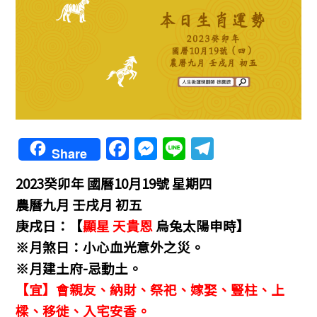
F
M
Li
T
Share
a
e
n
el
2023癸卯年 國曆10月19號 星期四
c
ss
e
e
農曆九月 壬戌月 初五
e
e
gr
庚戌日：【
顯星 天貴恩
烏兔太陽申時】
b
n
a
※月煞日：小心血光意外之災。
o
g
m
※月建土府-忌動土。
o
er
【宜】會親友、納財、祭祀、嫁娶、豎柱、上
k
樑、移徙、入宅安香。