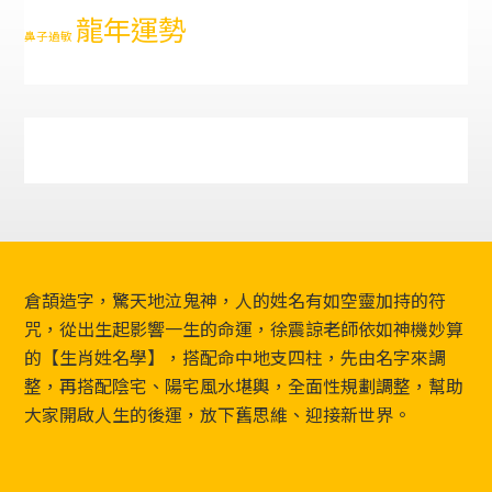
龍年運勢
鼻子過敏
Footer
倉頡造字，驚天地泣鬼神，人的姓名有如空靈加持的符
咒，從出生起影響一生的命運，徐震諒老師依如神機妙算
的【生肖姓名學】，搭配命中地支四柱，先由名字來調
整，再搭配陰宅、陽宅風水堪輿，全面性規劃調整，幫助
大家開啟人生的後運，放下舊思維、迎接新世界。