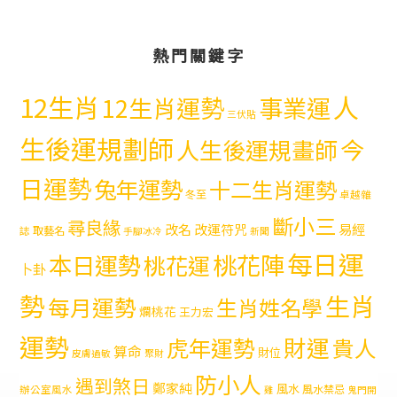
熱門關鍵字
12生肖
人
12生肖運勢
事業運
三伏貼
生後運規劃師
今
人生後運規畫師
日運勢
兔年運勢
十二生肖運勢
冬至
卓越雜
斷小三
尋良緣
易經
改名
改運符咒
取藝名
誌
手腳冰冷
新聞
每日運
本日運勢
桃花陣
桃花運
卜卦
勢
生肖
每月運勢
生肖姓名學
爛桃花
王力宏
運勢
財運
虎年運勢
貴人
算命
財位
皮膚過敏
聚財
防小人
遇到煞日
鄭家純
風水
風水禁忌
辦公室風水
雞
鬼門開