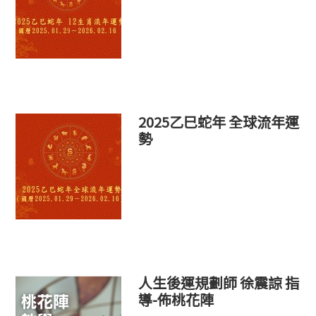
2025乙巳蛇年 全球流年運
勢
人生後運規劃師 徐震諒 指
導-佈桃花陣