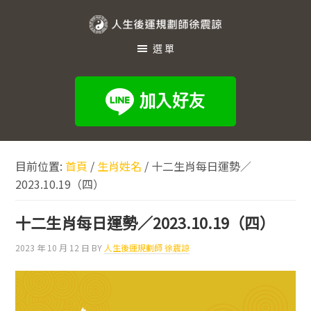
跳
跳
跳
至
至
至
人
主
主
頁
選單
生
要
要
尾
內
資
後
容
訊
運
欄
規
劃
目前位置:
首頁
/
生肖姓名
/
十二生肖每日運勢／
師
2023.10.19（四）
徐
震
十二生肖每日運勢／2023.10.19（四）
諒
2023 年 10 月 12 日
BY
人生後運規劃師 徐震諒