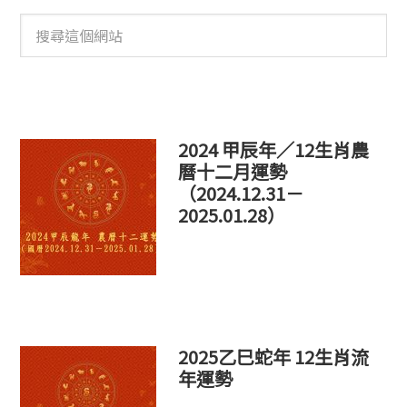
搜
尋
這
個
網
站
2024 甲辰年／12生肖農
曆十二月運勢
（2024.12.31－
2025.01.28）
2025乙巳蛇年 12生肖流
年運勢