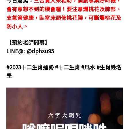
今日屬馬：
三合貴人來相助，開創事業好時機，
會有意想不到的機會喔！要注意爛桃花及肺部、
支氣管健康，臥室床頭佈桃花陣，可斷爛桃花及
防小人。
【預約老師問事】
LINE@ : @dphsu95
#2023十二生肖運勢 #十二生肖 #風水 #生肖姓名
學