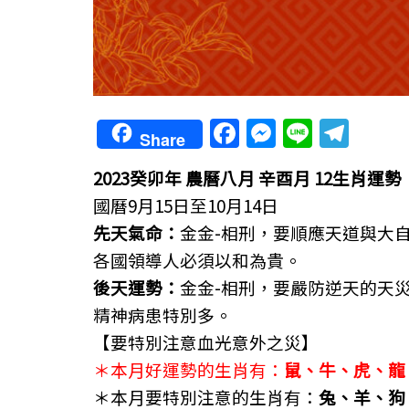
F
M
Li
T
Share
a
e
n
el
2023癸卯年 農曆八月 辛酉月 12生肖運勢
c
ss
e
e
國曆9月15日至10月14日
e
e
gr
先天氣命：
金金-相刑，要順應天道與大
b
n
a
各國領導人必須以和為貴。
o
g
m
後天運勢：
金金-相刑，要嚴防逆天的天
o
er
精神病患特別多。
k
【要特別注意血光意外之災】
＊本月好運勢的生肖有：
鼠、牛、虎、龍
＊本月要特別注意的生肖有：
兔、羊、狗