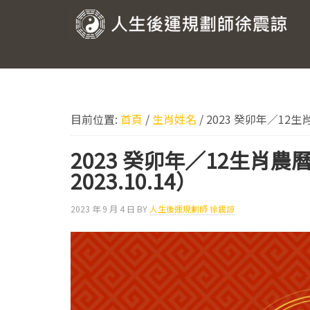
跳
跳
跳
跳
至
至
至
至
人
主
主
主
頁
要
要
要
尾
生
導
內
資
後
覽
容
訊
運
欄
目前位置:
首頁
/
生肖姓名
/
2023 癸卯年／12生肖農
規
劃
2023 癸卯年／12生肖農曆
師
2023.10.14）
徐
2023 年 9 月 4 日
BY
人生後運規劃師 徐震諒
震
諒