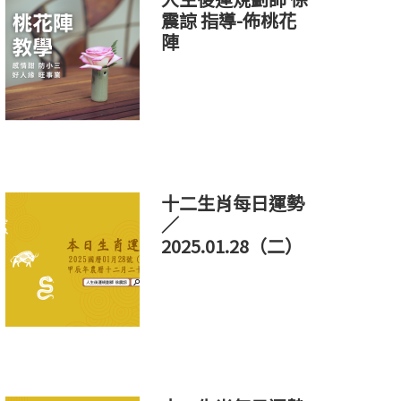
震諒 指導-佈桃花
陣
十二生肖每日運勢
／
2025.01.28（二）