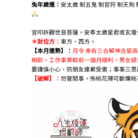
兔年歲運：
安太歲
制五鬼 制官符 制天狗
宜叩許
觀世音菩薩。安奉太歲星君或玄壇
＊財位方：
東方、西方。
【本月運勢】：
月令 幸有三合解神吉星
相助。工作事業較前一個月順利，男女感
要謹慎小心、防朋友連累受害；事事三思
【破解】：
勿管閒事。佈桃花陣可斷爛桃