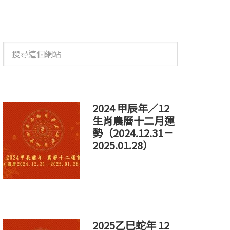
搜
尋
這
個
網
站
2024 甲辰年／12
生肖農曆十二月運
勢（2024.12.31－
2025.01.28）
2025乙巳蛇年 12