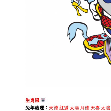
生肖鼠
兔年歲運：
天德 紅鸞 太陽 月德 天喜 太陰