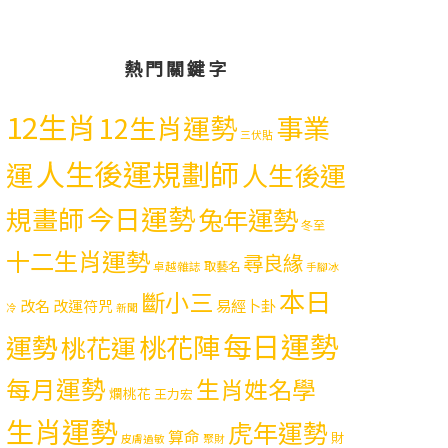
熱門關鍵字
12生肖
12生肖運勢
事業
三伏貼
人生後運規劃師
運
人生後運
今日運勢
規畫師
兔年運勢
冬至
十二生肖運勢
尋良緣
取藝名
卓越雜誌
手腳冰
本日
斷小三
易經卜卦
改名
改運符咒
冷
新聞
每日運勢
運勢
桃花陣
桃花運
每月運勢
生肖姓名學
爛桃花
王力宏
生肖運勢
虎年運勢
算命
財
皮膚過敏
聚財