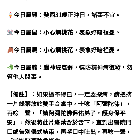
今日屬雞：癸酉31歲正沖日，諸事不宜。
今日屬鼠：小心爛桃花，表象好暗裡憂。
今日屬馬：小心爛桃花，表象好暗裡憂。
今日屬龍：腦神經衰弱，慎防精神病復發，勿
管他人閒事。
【備註】：如果逼不得已，一定要探病，請把摘
一片綠葉放於雙手合掌中，十唸「阿彌陀佛」，
再唸一聲，「請阿彌陀佛保佑弟子，護身保平
安」，然後將此片綠葉含於舌下，直到出醫院門
口或告別儀式結束，再將口中吐出，再唸一聲，