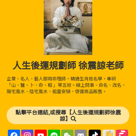
人生後運規劃師 徐震諒老師
企業、名人、藝人御用命理師，精通生肖姓名學，專研
「山、醫、卜、命、相 」等五術。線上問事、命名、改名、
陽宅風水、陰宅風水、祖靈安頓、啓運商品販售。
點擊平台連結,或搜尋【人生後運規劃師徐震
諒】
F
I
Y
L
W
E