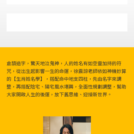
Footer
倉頡造字，驚天地泣鬼神，人的姓名有如空靈加持的符
咒，從出生起影響一生的命運，徐震諒老師依如神機妙算
的【生肖姓名學】，搭配命中地支四柱，先由名字來調
整，再搭配陰宅、陽宅風水堪輿，全面性規劃調整，幫助
大家開啟人生的後運，放下舊思維、迎接新世界。