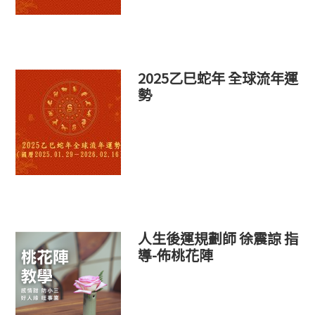
2025乙巳蛇年 全球流年運
勢
人生後運規劃師 徐震諒 指
導-佈桃花陣