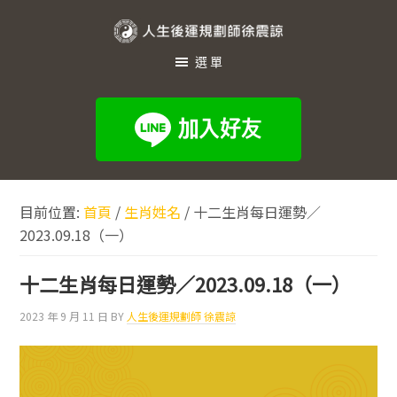
跳
跳
跳
至
至
至
人
主
主
頁
選單
生
要
要
尾
內
資
後
容
訊
運
欄
規
劃
目前位置:
首頁
/
生肖姓名
/
十二生肖每日運勢／
師
2023.09.18（一）
徐
震
十二生肖每日運勢／2023.09.18（一）
諒
2023 年 9 月 11 日
BY
人生後運規劃師 徐震諒