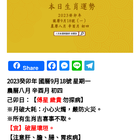
F
M
Li
T
Share
a
e
n
el
2023癸卯年 國曆9月18號 星期一
c
ss
e
e
農曆八月 辛酉月 初四
e
e
gr
己卯日：【
傅星 歲貴
勿探病】
b
n
a
※月破大耗：小心火燭，嚴防火災。
o
g
m
※所有生肖吉喜事不取。
o
er
【宜】破屋壞垣。
k
【注意肝、膽、腸、胃疾病】