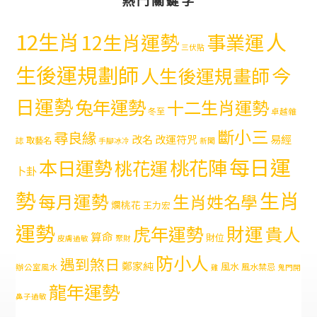
熱門關鍵字
12生肖
人
12生肖運勢
事業運
三伏貼
生後運規劃師
今
人生後運規畫師
日運勢
兔年運勢
十二生肖運勢
冬至
卓越雜
斷小三
尋良緣
易經
改名
改運符咒
取藝名
誌
手腳冰冷
新聞
每日運
本日運勢
桃花陣
桃花運
卜卦
勢
生肖
每月運勢
生肖姓名學
爛桃花
王力宏
運勢
財運
虎年運勢
貴人
算命
財位
皮膚過敏
聚財
防小人
遇到煞日
鄭家純
風水
風水禁忌
辦公室風水
雞
鬼門開
龍年運勢
鼻子過敏