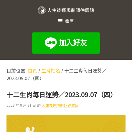
跳
跳
跳
至
至
至
人
主
主
頁
選單
生
要
要
尾
內
資
後
容
訊
運
欄
規
劃
目前位置:
首頁
/
生肖姓名
/
十二生肖每日運勢／
師
2023.09.07（四）
徐
震
十二生肖每日運勢／2023.09.07（四）
諒
2023 年 8 月 31 日
BY
人生後運規劃師 徐震諒