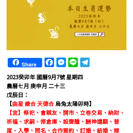
F
M
Li
T
Share
a
e
n
el
2023癸卯年 國曆9月7號 星期四
c
ss
e
e
農曆七月 庚申月 二十三
e
e
gr
戊辰日：
b
n
a
【
曲星 歲合 天德合
烏兔太陽卯時】
o
g
m
【宜】祭祀、會親友、開市、立卷交易、納財、
o
er
祈福、求嗣、修倉庫、設齋醮、酬神還願、普
k
度、入學、問名、合作簽約、訂婚、結婚、嫁