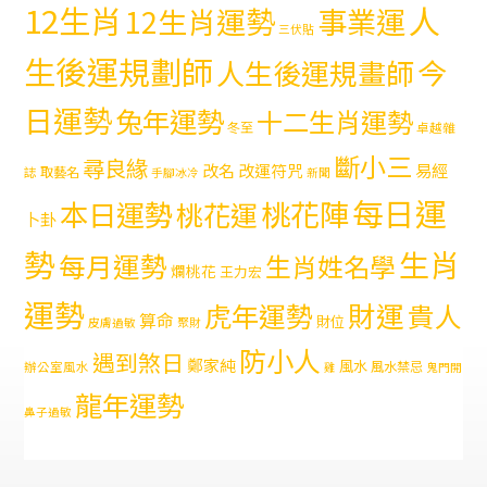
12生肖
人
12生肖運勢
事業運
三伏貼
生後運規劃師
今
人生後運規畫師
日運勢
兔年運勢
十二生肖運勢
冬至
卓越雜
斷小三
尋良緣
易經
改名
改運符咒
取藝名
誌
手腳冰冷
新聞
每日運
本日運勢
桃花陣
桃花運
卜卦
勢
生肖
每月運勢
生肖姓名學
爛桃花
王力宏
運勢
財運
虎年運勢
貴人
算命
財位
皮膚過敏
聚財
防小人
遇到煞日
鄭家純
風水
風水禁忌
辦公室風水
雞
鬼門開
龍年運勢
鼻子過敏