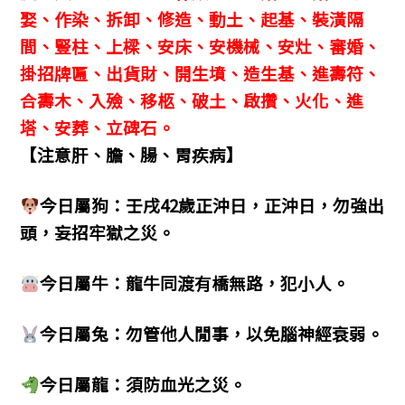
娶、作染、拆卸、修造、動土、起基、裝潢隔
間、豎柱、上樑、安床、安機械、安灶、審婚、
掛招牌匾、出貨財、開生墳、造生基、進壽符、
合壽木、入殮、移柩、破土、啟攢、火化、進
塔、安葬、立碑石。
【注意肝、膽、腸、胃疾病】
今日屬狗：壬戌42歲正沖日，正沖日，勿強出
頭，妄招牢獄之災。
今日屬牛：龍牛同渡有橋無路，犯小人。
今日屬兔：勿管他人閒事，以免腦神經衰弱。
今日屬龍：須防血光之災。