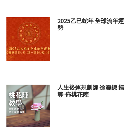
2025乙巳蛇年 全球流年運
勢
人生後運規劃師 徐震諒 指
導-佈桃花陣