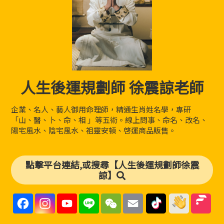
人生後運規劃師 徐震諒老師
企業、名人、藝人御用命理師，精通生肖姓名學，專研
「山、醫、卜、命、相 」等五術。線上問事、命名、改名、
陽宅風水、陰宅風水、祖靈安頓、啓運商品販售。
點擊平台連結,或搜尋【人生後運規劃師徐震
諒】
F
I
Y
L
W
E
a
n
o
i
e
m
c
s
u
n
C
a
e
t
T
e
h
i