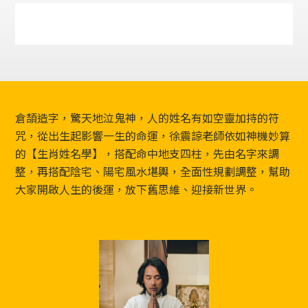
Footer
倉頡造字，驚天地泣鬼神，人的姓名有如空靈加持的符
咒，從出生起影響一生的命運，徐震諒老師依如神機妙算
的【生肖姓名學】，搭配命中地支四柱，先由名字來調
整，再搭配陰宅、陽宅風水堪輿，全面性規劃調整，幫助
大家開啟人生的後運，放下舊思維、迎接新世界。