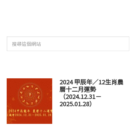
搜
尋
這
個
網
站
2024 甲辰年／12生肖農
曆十二月運勢
（2024.12.31－
2025.01.28）