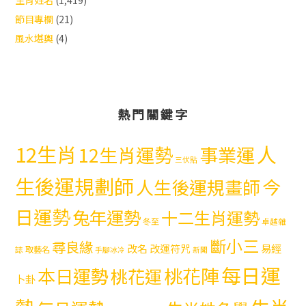
生肖姓名
(1,419)
節目專欄
(21)
風水堪輿
(4)
熱門關鍵字
12生肖
人
12生肖運勢
事業運
三伏貼
生後運規劃師
今
人生後運規畫師
日運勢
兔年運勢
十二生肖運勢
冬至
卓越雜
斷小三
尋良緣
易經
改名
改運符咒
取藝名
誌
手腳冰冷
新聞
每日運
本日運勢
桃花陣
桃花運
卜卦