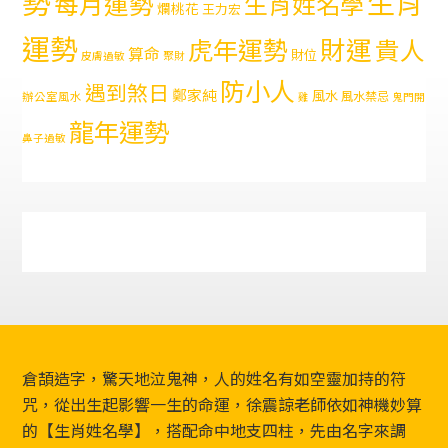
勢
生肖
每月運勢
生肖姓名學
爛桃花
王力宏
運勢
財運
虎年運勢
貴人
算命
財位
皮膚過敏
聚財
防小人
遇到煞日
鄭家純
風水
風水禁忌
辦公室風水
雞
鬼門開
龍年運勢
鼻子過敏
Footer
倉頡造字，驚天地泣鬼神，人的姓名有如空靈加持的符
咒，從出生起影響一生的命運，徐震諒老師依如神機妙算
的【生肖姓名學】，搭配命中地支四柱，先由名字來調