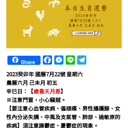
F
M
Li
T
Share
a
e
n
el
2023癸卯年 國曆7月22號 星期六
c
ss
e
e
農曆六月 己未月 初五
e
e
gr
辛巳日：【
歲貴天月恩
】
b
n
a
※注意門窗，小心竊賊。
o
g
m
【要注意心血管疾病、偏頭痛、男性攝護腺、女
o
er
性內分泌失調、中風及支氣管、肺部、過敏原的
k
疾病】須注意躁鬱症、憂鬱症的現象。