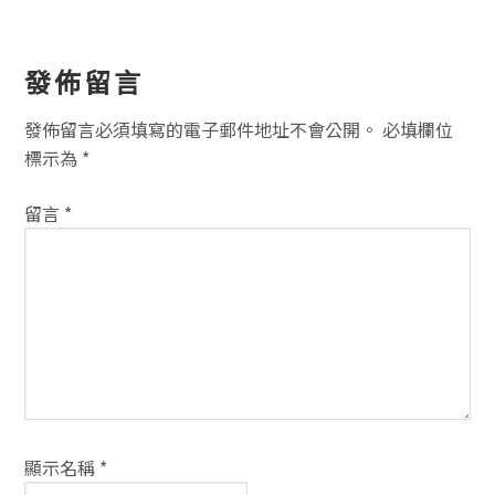
讀
發佈留言
者
發佈留言必須填寫的電子郵件地址不會公開。
必填欄位
互
標示為
*
動
留言
*
方
式
顯示名稱
*