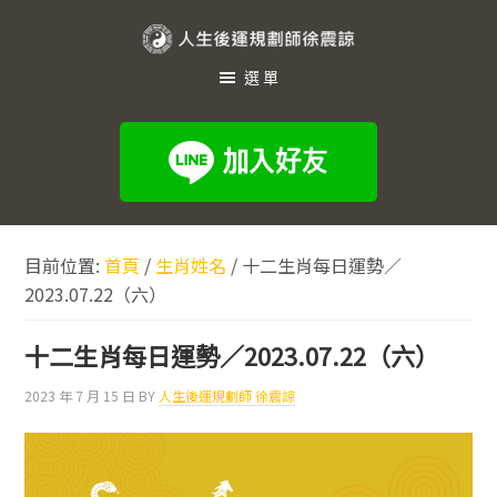
跳
跳
跳
至
至
至
人
主
主
頁
選單
生
要
要
尾
內
資
後
容
訊
運
欄
規
劃
目前位置:
首頁
/
生肖姓名
/
十二生肖每日運勢／
師
2023.07.22（六）
徐
震
十二生肖每日運勢／2023.07.22（六）
諒
2023 年 7 月 15 日
BY
人生後運規劃師 徐震諒