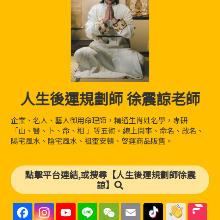
人生後運規劃師 徐震諒老師
企業、名人、藝人御用命理師，精通生肖姓名學，專研
「山、醫、卜、命、相 」等五術。線上問事、命名、改名、
陽宅風水、陰宅風水、祖靈安頓、啓運商品販售。
點擊平台連結,或搜尋【人生後運規劃師徐震
諒】
F
I
Y
L
W
E
a
n
o
i
e
m