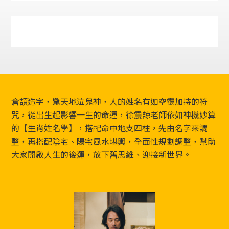
Footer
倉頡造字，驚天地泣鬼神，人的姓名有如空靈加持的符
咒，從出生起影響一生的命運，徐震諒老師依如神機妙算
的【生肖姓名學】，搭配命中地支四柱，先由名字來調
整，再搭配陰宅、陽宅風水堪輿，全面性規劃調整，幫助
大家開啟人生的後運，放下舊思維、迎接新世界。