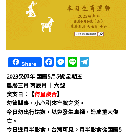
F
M
Li
T
Share
a
e
n
el
2023癸卯年
國曆5月5號 星期五
c
ss
e
e
農曆三月 丙辰月 十六號
e
e
gr
癸亥日：【
傅星歲合
】
b
n
a
勿管閒事，小心引來牢獄之災。
o
g
m
今日勿出行遠遊，以免發生車禍，造成重大傷
o
er
亡。
k
今日逢月半影食，台灣可見。月半影食從國曆5