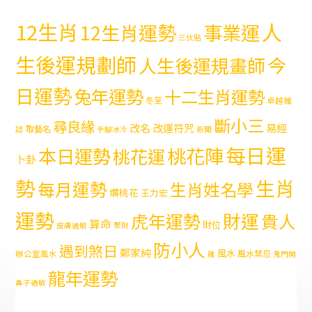
12生肖
人
12生肖運勢
事業運
三伏貼
生後運規劃師
今
人生後運規畫師
日運勢
兔年運勢
十二生肖運勢
冬至
卓越雜
斷小三
尋良緣
易經
改名
改運符咒
取藝名
誌
手腳冰冷
新聞
每日運
本日運勢
桃花陣
桃花運
卜卦
勢
生肖
每月運勢
生肖姓名學
爛桃花
王力宏
運勢
財運
虎年運勢
貴人
算命
財位
皮膚過敏
聚財
防小人
遇到煞日
鄭家純
風水
風水禁忌
辦公室風水
雞
鬼門開
龍年運勢
鼻子過敏