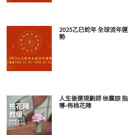
2025乙巳蛇年 全球流年運
勢
人生後運規劃師 徐震諒 指
導-佈桃花陣