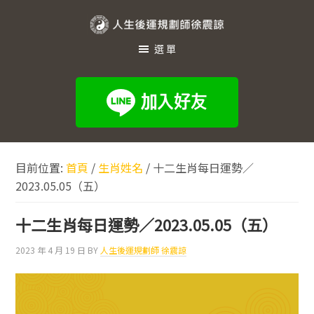
跳
跳
跳
至
至
至
人
主
主
頁
選單
生
要
要
尾
內
資
後
容
訊
運
欄
規
劃
目前位置:
首頁
/
生肖姓名
/
十二生肖每日運勢／
師
2023.05.05（五）
徐
震
十二生肖每日運勢／2023.05.05（五）
諒
2023 年 4 月 19 日
BY
人生後運規劃師 徐震諒