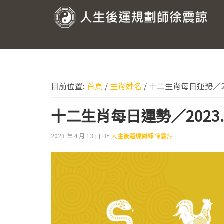
跳
跳
跳
跳
至
至
至
至
人
主
主
主
頁
要
要
要
尾
生
導
內
資
後
覽
容
訊
運
欄
目前位置:
首頁
/
生肖姓名
/
十二生肖每日運勢／202
規
劃
十二生肖每日運勢／2023.
師
2023 年 4 月 13 日
BY
人生後運規劃師 徐震諒
徐
震
諒