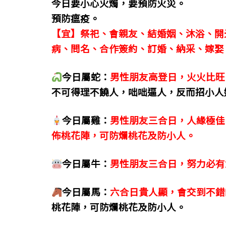
今日要小心火燭，要預防火災。
o
g
m
預防瘟疫。
o
er
【宜】祭祀、會親友、結婚姻、沐浴、開
k
病、問名、合作簽約、訂婚、納采、嫁娶
今日屬蛇：
男性朋友高登日，火火比旺
不可得理不饒人，咄咄逼人，反而招小人
今日屬雞：
男性朋友三合日，人緣極佳
佈桃花陣，可防爛桃花及防小人。
今日屬牛：
男性朋友三合日，努力必有
今日屬馬：
六合日貴人顯，會交到不錯
桃花陣，可防爛桃花及防小人。