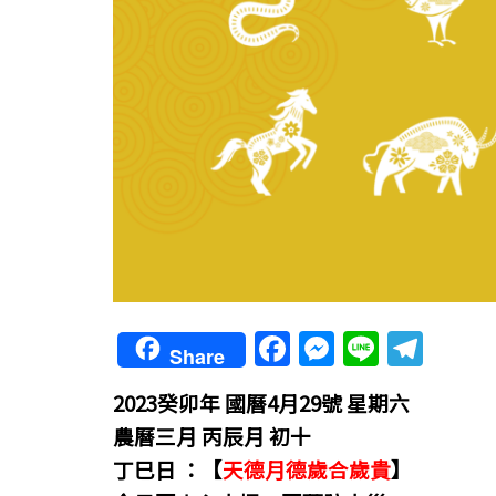
F
M
Li
T
Share
a
e
n
el
2023癸卯年
國曆4月29號 星期六
c
ss
e
e
農曆三月 丙辰月 初十
e
e
gr
丁巳日 ：【
天德月德歲合歲貴
】
b
n
a