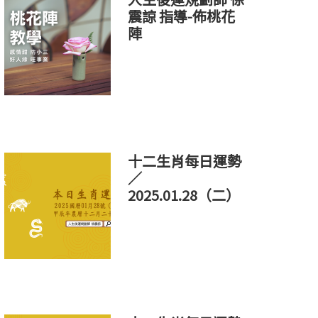
震諒 指導-佈桃花
陣
十二生肖每日運勢
／
2025.01.28（二）