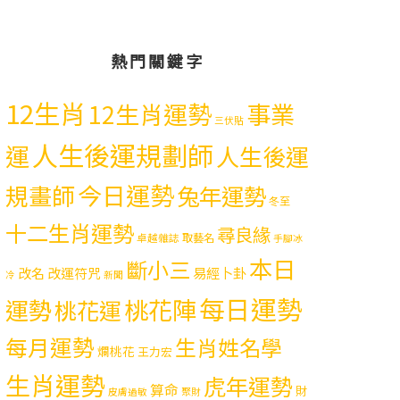
熱門關鍵字
12生肖
12生肖運勢
事業
三伏貼
人生後運規劃師
運
人生後運
今日運勢
規畫師
兔年運勢
冬至
十二生肖運勢
尋良緣
取藝名
卓越雜誌
手腳冰
本日
斷小三
易經卜卦
改名
改運符咒
冷
新聞
每日運勢
運勢
桃花陣
桃花運
每月運勢
生肖姓名學
爛桃花
王力宏
生肖運勢
虎年運勢
算命
財
皮膚過敏
聚財