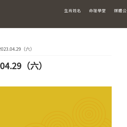
生肖姓名
命理學堂
媒體公
主
3.04.29（六）
要
04.29（六）
資
訊
欄