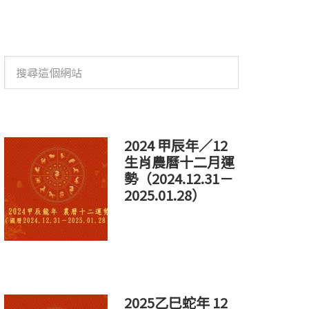
搜
尋
這
個
網
站
2024 甲辰年／12
生肖農曆十二月運
勢（2024.12.31－
2025.01.28）
2025乙巳蛇年 12