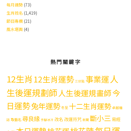
每月運勢
(73)
生肖姓名
(1,419)
節目專欄
(21)
風水堪輿
(4)
熱門關鍵字
12生肖
人
12生肖運勢
事業運
三伏貼
生後運規劃師
今
人生後運規畫師
日運勢
兔年運勢
十二生肖運勢
冬至
卓越雜
斷小三
尋良緣
易經
改名
改運符咒
取藝名
誌
手腳冰冷
新聞
每日運
本日運勢
桃花陣