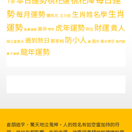
桃花運
卜卦
勢
生肖
每月運勢
生肖姓名學
爛桃花
王力宏
運勢
財運
虎年運勢
貴人
算命
財位
皮膚過敏
聚財
防小人
遇到煞日
鄭家純
風水
風水禁忌
辦公室風水
雞
鬼門開
龍年運勢
鼻子過敏
Footer
倉頡造字，驚天地泣鬼神，人的姓名有如空靈加持的符
咒，從出生起影響一生的命運，徐震諒老師依如神機妙算