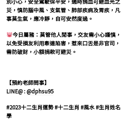
別小心，安全駕駛保平安，適時捐血可避血光之
災，慎防腦中風、支氣管、肺部疾病及胃疾，凡
事莫生氣，應冷靜，自可安然度過。
今日屬豬：莫管他人閒事，交友需小心謹慎，
以免受損友利用牽連陷害，惹來口舌是非官司，
需防破財，小額捐款可避災。
【預約老師問事】
LINE@ :
@dphsu95
#2023十二生肖運勢 #十二生肖 #風水 #生肖姓名
學