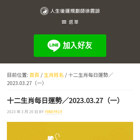
跳
跳
跳
至
至
至
人
主
主
頁
選單
生
要
要
尾
內
資
後
容
訊
運
欄
規
劃
目前位置:
首頁
/
生肖姓名
/
十二生肖每日運勢／
師
2023.03.27（一）
徐
震
十二生肖每日運勢／2023.03.27（一）
諒
2023 年 3 月 20 日
BY
YIINE9919