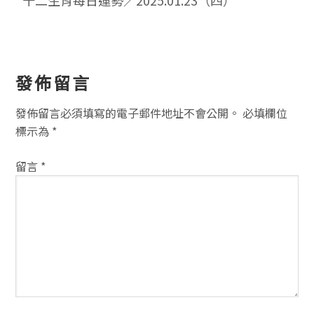
十二生肖每日運勢／2025.01.23（四）
讀
發佈留言
者
發佈留言必須填寫的電子郵件地址不會公開。
必填欄位
互
標示為
*
動
留言
*
方
式