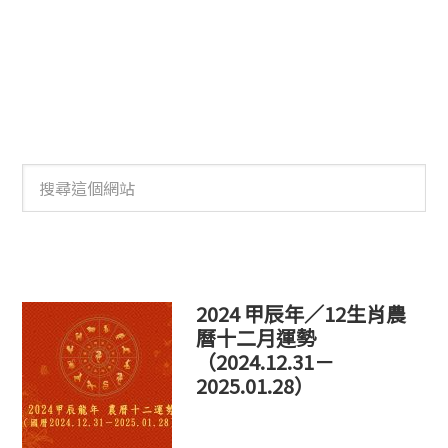
搜
尋
這
個
網
站
2024 甲辰年／12生肖農
曆十二月運勢
（2024.12.31－
2025.01.28）