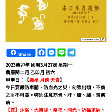
F
M
Li
T
Share
a
e
n
el
2023癸卯年
國曆3月27號 星期一
c
ss
e
e
農曆閏二月 乙卯月 初六
e
e
gr
甲申日：【
顯星 月德 天貴
】
b
n
a
今日要嚴防車關，防血光之災，勿強出頭，不義
o
g
m
之財不可貪。
特別注意筋骨、肝、膽、腸、胃疾
o
er
病。
k
【宜】沐浴、大掃除、祭祀、開光、祈福求嗣、