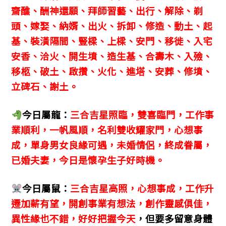
齋醮、酬神還願、拜師習藝、出行、解除、剃
頭、嫁娶、納婿、出火、拆卸、修造、動土、起
基、裝潢隔間、豎樑、上樑、安門、移徙、入宅
安香、洽火、開生墳、造生基、合壽木、入殮、
移柩、破土、啟攢、火化、進塔、安葬、修墳、
立碑石、謝土。
今日屬龍：
三合吉星照臨，雙喜臨門，工作事
業順利，一帆風順，名利雙收耀家門，心想事
成，單身男女良緣可遇，未婚情侶，終成眷屬，
已婚夫妻，今日是懷孕生子好時機。
今日屬鼠：
三合吉星高照，心想事成，工作升
遷加薪有望，開創事業有想法，創作靈感俱佳，
異性緣也不錯，好好把握今天
，但要多留意身體