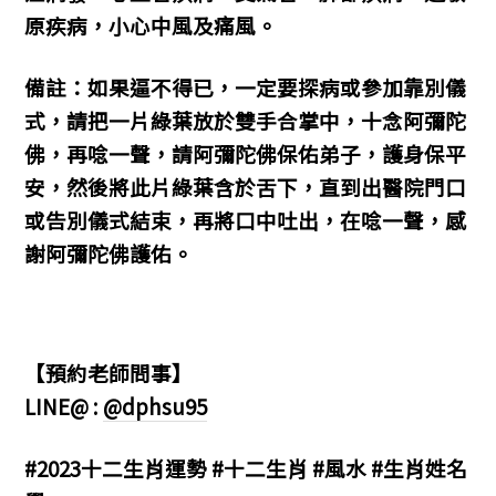
原疾病，小心中風及痛風。
備註：如果逼不得已，一定要探病或參加靠別儀
式，請把一片綠葉放於雙手合掌中，十念阿彌陀
佛，再唸一聲，請阿彌陀佛保佑弟子，護身保平
安，然後將此片綠葉含於舌下，直到出醫院門口
或告別儀式結束，再將口中吐出，在唸一聲，感
謝阿彌陀佛護佑。
【預約老師問事】
LINE@ :
@dphsu95
#2023十二生肖運勢 #十二生肖 #風水 #生肖姓名