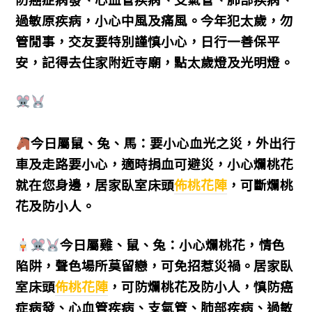
過敏原疾病，小心中風及痛風。今年犯太歲，勿
管閒事，交友要特別謹慎小心，日行一善保平
安，記得去住家附近寺廟，點太歲燈及光明燈。
今日屬鼠、兔、馬：要小心血光之災，外出行
車及走路要小心，適時捐血可避災，小心爛桃花
就在您身邊，居家臥室床頭
佈桃花陣
，可斷爛桃
花及防小人。
今日屬雞、鼠、兔：小心爛桃花，情色
陷阱，聲色場所莫留戀，可免招惹災禍。居家臥
室床頭
佈桃花陣
，可防爛桃花及防小人，慎防癌
症病發、心血管疾病、支氣管、肺部疾病、過敏