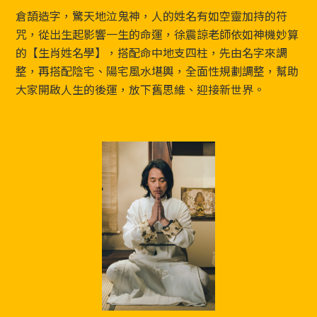
Footer
倉頡造字，驚天地泣鬼神，人的姓名有如空靈加持的符
咒，從出生起影響一生的命運，徐震諒老師依如神機妙算
的【生肖姓名學】，搭配命中地支四柱，先由名字來調
整，再搭配陰宅、陽宅風水堪輿，全面性規劃調整，幫助
大家開啟人生的後運，放下舊思維、迎接新世界。