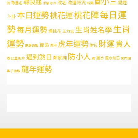
斷小三
尋良緣
易經
改名
改運符咒
取藝名
誌
手腳冰冷
新聞
每日運
本日運勢
桃花陣
桃花運
卜卦
勢
生肖
每月運勢
生肖姓名學
爛桃花
王力宏
運勢
財運
虎年運勢
貴人
算命
財位
皮膚過敏
聚財
防小人
遇到煞日
鄭家純
風水
風水禁忌
辦公室風水
雞
鬼門開
龍年運勢
鼻子過敏