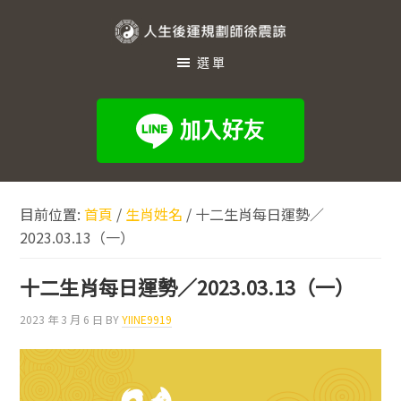
跳
跳
跳
至
至
至
人
主
主
頁
選單
生
要
要
尾
內
資
後
容
訊
運
欄
規
劃
目前位置:
首頁
/
生肖姓名
/
十二生肖每日運勢／
師
2023.03.13（一）
徐
震
十二生肖每日運勢／2023.03.13（一）
諒
2023 年 3 月 6 日
BY
YIINE9919