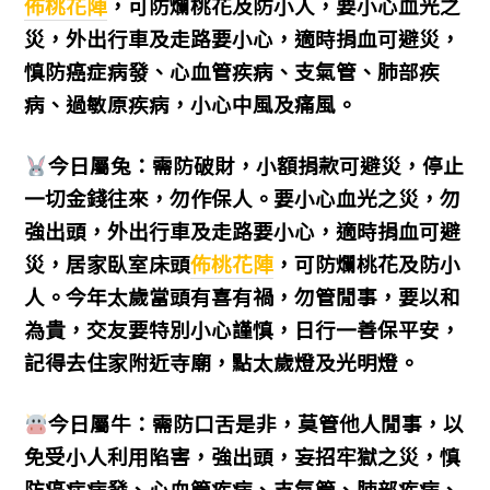
佈桃花陣
，可防爛桃花及防小人，要小心血光之
災，外出行車及走路要小心，適時捐血可避災，
慎防癌症病發、心血管疾病、支氣管、肺部疾
病、過敏原疾病，小心中風及痛風。
今日屬兔：需防破財，小額捐款可避災，停止
一切金錢往來，勿作保人。要小心血光之災，勿
強出頭，外出行車及走路要小心，適時捐血可避
災，居家臥室床頭
佈桃花陣
，可防爛桃花及防小
人。今年太歲當頭有喜有禍，勿管閒事，要以和
為貴，交友要特別小心謹慎，日行一善保平安，
記得去住家附近寺廟，點太歲燈及光明燈。
今日屬牛：需防口舌是非，莫管他人閒事，以
免受小人利用陷害，強出頭，妄招牢獄之災，慎
防癌症病發、心血管疾病、支氣管、肺部疾病、