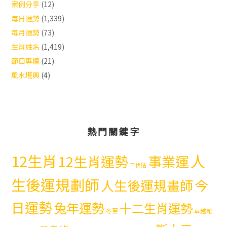
案例分享
(12)
每日運勢
(1,339)
每月運勢
(73)
生肖姓名
(1,419)
節目專欄
(21)
風水堪輿
(4)
熱門關鍵字
12生肖
人
12生肖運勢
事業運
三伏貼
生後運規劃師
今
人生後運規畫師
日運勢
兔年運勢
十二生肖運勢
冬至
卓越雜