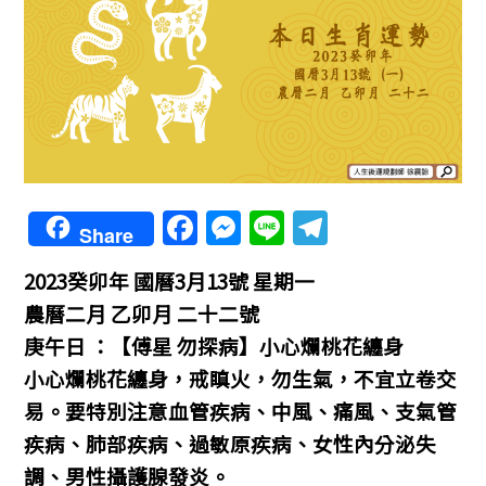
F
M
Li
T
Share
a
e
n
el
2023癸卯年
國曆3月13號 星期一
c
ss
e
e
農曆二月 乙卯月 二十二號
e
e
gr
庚午日 ：【傅星 勿探病】小心爛桃花纏身
b
n
a
小心爛桃花纏身，
戒瞋火，勿生氣，不宜立卷交
o
g
m
易。
要特別注意血管疾病、中風、痛風、支氣管
o
er
疾病、肺部疾病、過敏原疾病、女性內分泌失
k
調、男性攝護腺發炎。