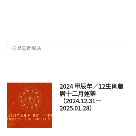
搜
尋
這
個
網
站
2024 甲辰年／12生肖農
曆十二月運勢
（2024.12.31－
2025.01.28）