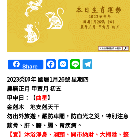
F
M
Li
T
Share
a
e
n
el
2023癸卯年
國曆1月26號 星期四
c
ss
e
e
農曆正月 甲寅月 初五
e
e
gr
甲申日：【
曲星
】
b
n
a
金剋木－地支剋天干
o
g
m
勿出外旅遊，嚴防車關，防血光之災，
特別注意
o
er
筋骨、肝、膽、腸、胃疾病。
k
【宜】沐浴淨身、剃頭、開市納財、大掃除、整