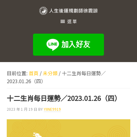
跳
跳
跳
至
至
至
人
主
主
頁
選單
生
要
要
尾
內
資
後
容
訊
運
欄
規
劃
目前位置:
首頁
/
未分類
/
十二生肖每日運勢／
師
2023.01.26（四）
徐
震
十二生肖每日運勢／2023.01.26（四）
諒
2023 年 1 月 19 日
BY
YIINE9919