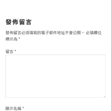
讀
發佈留言
者
發佈留言必須填寫的電子郵件地址不會公開。
必填欄位
互
標示為
*
動
留言
*
方
式
顯示名稱
*