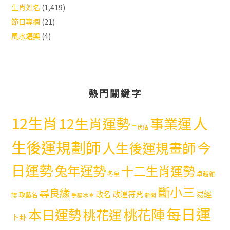
生肖姓名
(1,419)
節目專欄
(21)
風水堪輿
(4)
熱門關鍵字
12生肖
人
12生肖運勢
事業運
三伏貼
生後運規劃師
今
人生後運規畫師
日運勢
兔年運勢
十二生肖運勢
冬至
卓越雜
斷小三
尋良緣
易經
改名
改運符咒
取藝名
誌
手腳冰冷
新聞
每日運
本日運勢
桃花陣
桃花運
卜卦