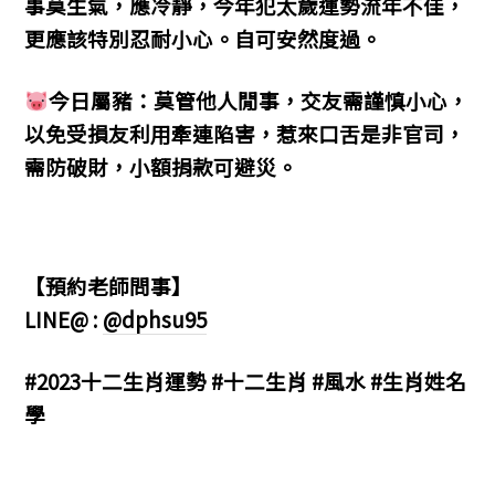
事莫生氣，應冷靜，今年犯太歲運勢流年不佳，
更應該特別忍耐小心。自可安然度過。
今日屬豬：莫管他人閒事，交友需謹慎小心，
以免受損友利用牽連陷害，惹來口舌是非官司，
需防破財，小額捐款可避災。
【預約老師問事】
LINE@ :
@dphsu95
#2023十二生肖運勢 #十二生肖 #風水 #生肖姓名
學