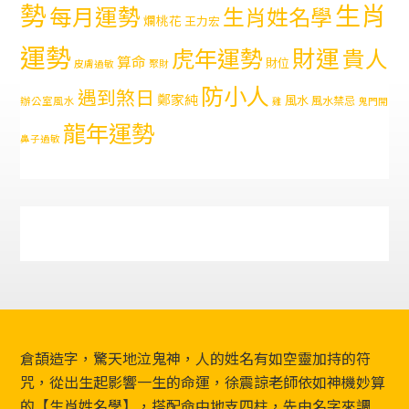
勢
生肖
每月運勢
生肖姓名學
爛桃花
王力宏
運勢
財運
虎年運勢
貴人
算命
財位
皮膚過敏
聚財
防小人
遇到煞日
鄭家純
風水
風水禁忌
辦公室風水
雞
鬼門開
龍年運勢
鼻子過敏
Footer
倉頡造字，驚天地泣鬼神，人的姓名有如空靈加持的符
咒，從出生起影響一生的命運，徐震諒老師依如神機妙算
的【生肖姓名學】，搭配命中地支四柱，先由名字來調