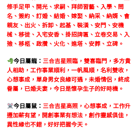
修手足甲、開光、求嗣、拜師習藝、入學、問
名、簽約、訂婚、結婚、嫁娶、納采、納婿、會
親友、出火、拆卸、起基、裝潢、安門、安機
械、移徙、入宅安香、掛招牌匾、立卷交易、入
殮、移柩、啟攢、火化、進塔、安葬、立碑。
今日屬龍：
三合吉星照臨，雙喜臨門，多方貴
人相助，工作事業順利，一帆風順，名利雙收，
心想事成，單身男女良緣可遇，未婚情侶，終成
眷屬，已婚夫妻，今日是懷孕生子的好時機。
今日屬鼠：
三合吉星高照，心想事成，工作升
遷加薪有望，開創事業有想法，創作靈感俱佳，
異性緣也不錯，好好把握今天。