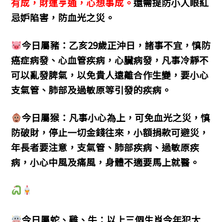
有成，財運亨通，心想事成。
還需提防小人眼紅
忌妒陷害，防血光之災。
今日屬豬：乙亥29歲正沖日，諸事不宜，慎防
癌症病發、心血管疾病，心臟病發，凡事冷靜不
可以亂發脾氣，以免貴人遠離合作生變，要小心
支氣管、肺部及過敏原等引發的疾病。
今日屬猴：凡事小心為上，可免血光之災，慎
防破財，停止一切金錢往來，小額捐款可避災，
年長者要注意，支氣管、肺部疾病、過敏原疾
病，小心中風及痛風，身體不適要馬上就醫。
今日屬蛇、雞、牛：以上三個生肖今年犯太