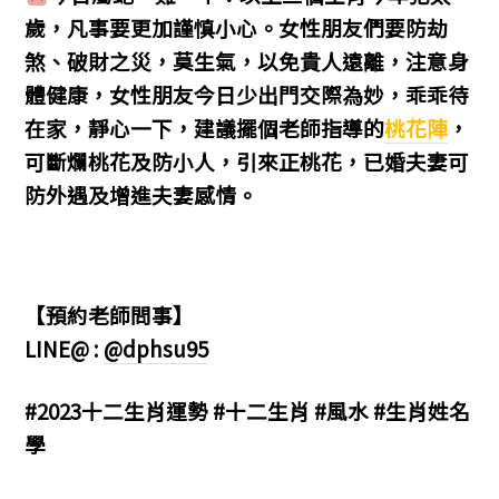
歲，凡事要更加謹慎小心。女性朋友們要防劫
煞、破財之災，莫生氣，以免貴人遠離，注意身
體健康，女性朋友今日少出門交際為妙，乖乖待
在家，靜心一下，建議擺個老師指導的
桃花陣
，
可斷爛桃花及防小人，引來正桃花，已婚夫妻可
防外遇及增進夫妻感情。
【預約老師問事】
LINE@ :
@dphsu95
#2023十二生肖運勢 #十二生肖 #風水 #生肖姓名
學