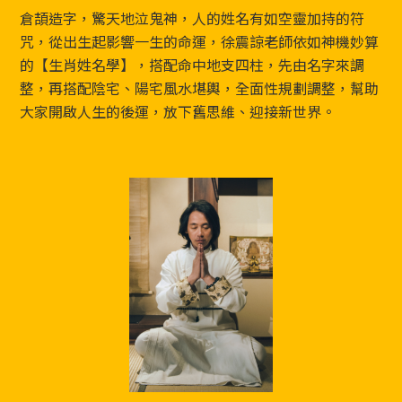
Footer
倉頡造字，驚天地泣鬼神，人的姓名有如空靈加持的符
咒，從出生起影響一生的命運，徐震諒老師依如神機妙算
的【生肖姓名學】，搭配命中地支四柱，先由名字來調
整，再搭配陰宅、陽宅風水堪輿，全面性規劃調整，幫助
大家開啟人生的後運，放下舊思維、迎接新世界。