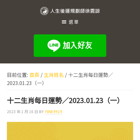
跳
跳
跳
至
至
至
人
主
主
頁
選單
生
要
要
尾
內
資
後
容
訊
運
欄
規
劃
目前位置:
首頁
/
生肖姓名
/
十二生肖每日運勢／
師
2023.01.23（一）
徐
震
十二生肖每日運勢／2023.01.23（一）
諒
2023 年 1 月 16 日
BY
YIINE9919