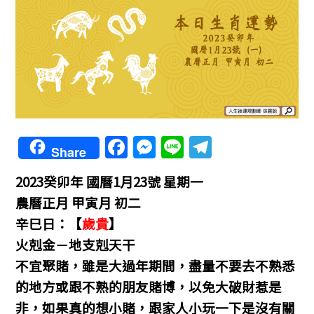
F
M
Li
T
Share
a
e
n
el
2023癸卯年
國曆1月23號 星期一
c
ss
e
e
農曆正月 甲寅月 初二
e
e
gr
辛巳日：【
歲貴
】
b
n
a
火剋金－地支剋天干
o
g
m
不宜聚賭，雖是大過年期間，盡量不要去不熟悉
o
er
的地方或跟不熟的朋友賭博，以免大破財惹是
k
非，如果真的想小賭，跟家人小玩一下是沒有關