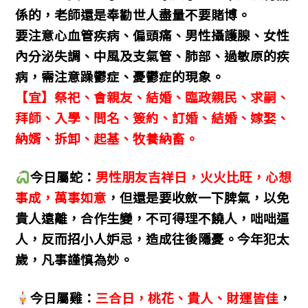
係的，老師還是奉勸世人盡量不要賭博。
要注意心血管疾病、偏頭痛、男性攝護腺、女性
內分泌失調、中風及支氣管、肺部、過敏原的疾
病，需注意躁鬱症、憂鬱症的現象。
【宜】祭祀、會親友、結婚、臨政親民、求嗣、
拜師、入學、問名、簽約、訂婚、結婚、嫁娶、
納婿、拆卸、起基、牧養納畜。
今日屬蛇：
男性朋友吉祥日，火火比旺，心想
事成，萬事如意
，但還是要收斂一下脾氣，以免
貴人遠離，合作生變，不可得理不饒人，咄咄逼
人，反而招小人妒忌，造成往後隱憂。今年犯太
歲，凡事謹慎為妙。
今日屬雞：
三合日，桃花、貴人、財運皆佳
，