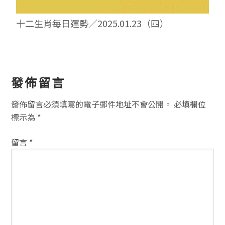
十二生肖每日運勢／2025.01.23（四）
讀
發佈留言
者
發佈留言必須填寫的電子郵件地址不會公開。
必填欄位
互
標示為
*
動
留言
*
方
式