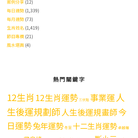
案例分享
(12)
每日運勢
(1,339)
每月運勢
(73)
生肖姓名
(1,419)
節目專欄
(21)
風水堪輿
(4)
熱門關鍵字
12生肖
人
12生肖運勢
事業運
三伏貼
生後運規劃師
今
人生後運規畫師
日運勢
兔年運勢
十二生肖運勢
冬至
卓越雜