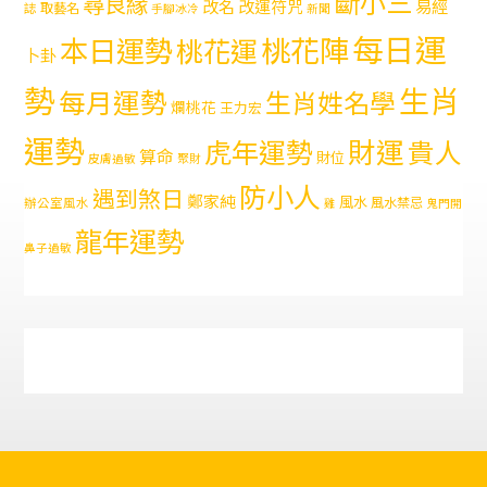
斷小三
尋良緣
易經
改名
改運符咒
取藝名
誌
手腳冰冷
新聞
每日運
本日運勢
桃花陣
桃花運
卜卦
勢
生肖
每月運勢
生肖姓名學
爛桃花
王力宏
運勢
財運
虎年運勢
貴人
算命
財位
皮膚過敏
聚財
防小人
遇到煞日
鄭家純
風水
風水禁忌
辦公室風水
雞
鬼門開
龍年運勢
鼻子過敏