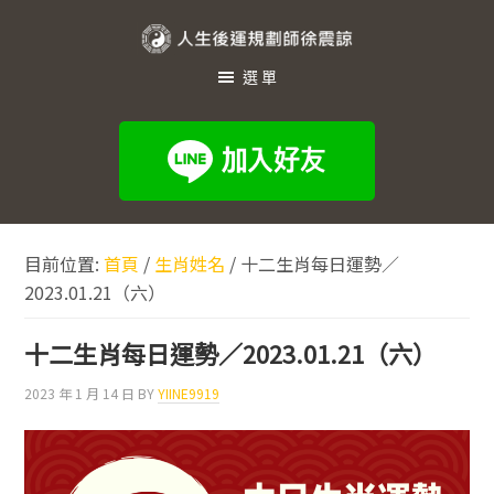
跳
跳
跳
至
至
至
人
主
主
頁
選單
生
要
要
尾
內
資
後
容
訊
運
欄
規
劃
目前位置:
首頁
/
生肖姓名
/
十二生肖每日運勢／
師
2023.01.21（六）
徐
震
十二生肖每日運勢／2023.01.21（六）
諒
2023 年 1 月 14 日
BY
YIINE9919