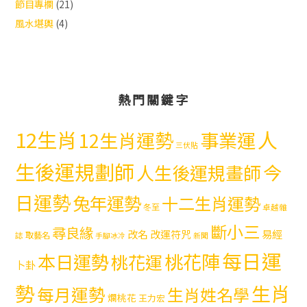
節目專欄
(21)
風水堪輿
(4)
熱門關鍵字
12生肖
人
12生肖運勢
事業運
三伏貼
生後運規劃師
今
人生後運規畫師
日運勢
兔年運勢
十二生肖運勢
冬至
卓越雜
斷小三
尋良緣
易經
改名
改運符咒
取藝名
誌
手腳冰冷
新聞
每日運
本日運勢
桃花陣
桃花運
卜卦
勢
生肖
每月運勢
生肖姓名學
爛桃花
王力宏