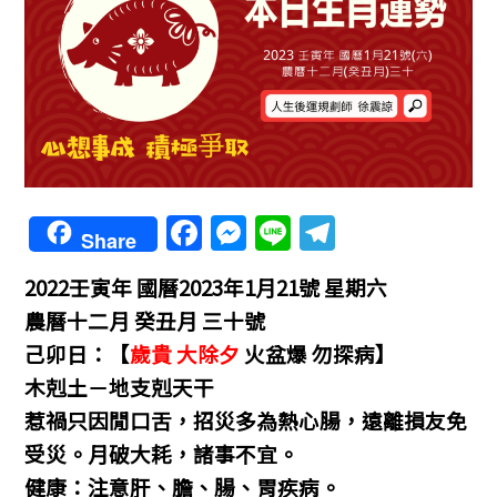
F
M
Li
T
Share
a
e
n
el
2022壬寅年
國曆2023年1月21號 星期六
c
ss
e
e
農曆十二月 癸丑月 三十號
e
e
gr
己卯日：
【
歲貴 大除夕
火盆爆 勿探病】
b
n
a
木剋土－地支剋天干
o
g
m
惹禍只因閒口舌，招災多為熱心腸，遠離損友免
o
er
受災。月破大耗，諸事不宜。
k
健康：注意肝、膽、腸、胃疾病。