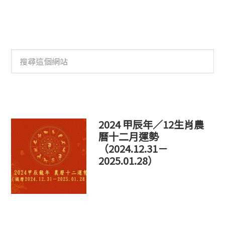
搜
尋
這
個
網
站
2024 甲辰年／12生肖農
曆十二月運勢
（2024.12.31－
2025.01.28）