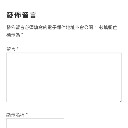
讀
發佈留言
者
發佈留言必須填寫的電子郵件地址不會公開。
必填欄位
互
標示為
*
動
留言
*
方
式
顯示名稱
*