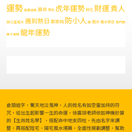
運勢
財運
虎年運勢
貴人
算命
財位
皮膚過敏
聚財
防小人
遇到煞日
鄭家純
風水
風水禁忌
辦公室風水
雞
鬼門開
龍年運勢
鼻子過敏
Footer
倉頡造字，驚天地泣鬼神，人的姓名有如空靈加持的符
咒，從出生起影響一生的命運，徐震諒老師依如神機妙算
的【生肖姓名學】，搭配命中地支四柱，先由名字來調
整，再搭配陰宅、陽宅風水堪輿，全面性規劃調整，幫助