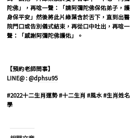
陀佛」，再唸一聲：「請阿彌陀佛保佑弟子，護
身保平安」然後將此片綠葉含於舌下，直到出醫
院門口或告別儀式結束，再從口中吐出，再唸一
聲：「感謝阿彌陀佛護佑」。
【預約老師問事】
LINE@ :
@dphsu95
#2022十二生肖運勢 #十二生肖 #風水 #生肖姓名
學