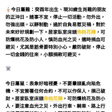
今日屬雞：癸酉年出生、現30歲生肖雞的朋友
的正沖日，諸事不宜，停止一切活動，勿外出，
勿強出頭，以靜制動，過於自負易惹災禍，對於
未來好好規劃一下。居家臥室床頭
佈桃花陣
，可
防爛桃花及防小人，慎防血光之災，適時捐血可
避災，尤其是筋骨要特別小心。嚴防破財，停止
一切金錢的往來，小額捐款可避災。
今日屬鼠：表象好暗裡憂，不要暈頭亂向陷危
機，不宜簽署任何合約，不可以作保人，損己破
財。居家臥室床頭
佈桃花陣
，可防爛桃花及防小
人，要注意血光之災，外出行車、騎車、路上行