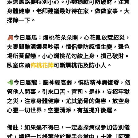
走過馬路要特別小心。小額捐款可防破財，注意
身體健康，老師建議最好待在家，做做家事，大
掃除一下。
今日屬馬：爛桃花朵朵開，心花亂放惹招災，
夫妻間難溝通易吵架，情侶需防感情生變，聲色
場所莫留戀，小心爛桃花勾絞上身，損己破財。
臥室床頭
佈桃花陣
可斷爛桃花及防小人。
今日屬龍：腦神經衰弱，慎防精神病復發，勿
管他人閒事，引來口舌、官司、是非，妄招牢獄
之災，注意身體健康，尤其筋骨的傷害，放空身
心靈一切世界，空靈清淨，有益提升後運。
備註：如果逼不得已，一定要探病或參加告別儀
式，請把一片綠葉放於雙手合掌中，十唸「阿彌