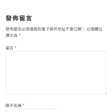
讀
發佈留言
者
發佈留言必須填寫的電子郵件地址不會公開。
必填欄位
互
標示為
*
動
留言
*
方
式
顯示名稱
*