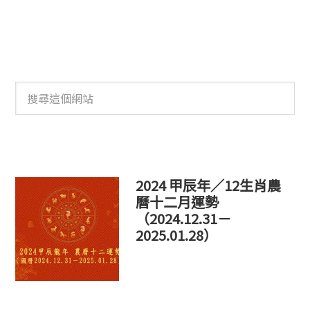
搜
尋
這
個
網
站
2024 甲辰年／12生肖農
曆十二月運勢
（2024.12.31－
2025.01.28）