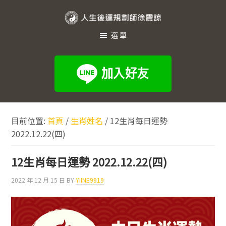
跳
跳
跳
至
至
至
人
主
主
頁
選單
生
要
要
尾
內
資
後
容
訊
運
欄
規
劃
目前位置:
首頁
/
生肖姓名
/
12生肖每日運勢
師
2022.12.22(四)
徐
震
12生肖每日運勢 2022.12.22(四)
諒
2022 年 12 月 15 日
BY
YIINE9919