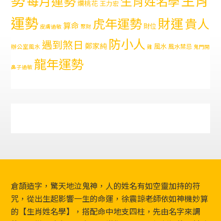
每月運勢
生肖姓名學
爛桃花
王力宏
運勢
財運
虎年運勢
貴人
算命
財位
皮膚過敏
聚財
防小人
遇到煞日
鄭家純
風水
風水禁忌
辦公室風水
雞
鬼門開
龍年運勢
鼻子過敏
Footer
倉頡造字，驚天地泣鬼神，人的姓名有如空靈加持的符
咒，從出生起影響一生的命運，徐震諒老師依如神機妙算
的【生肖姓名學】，搭配命中地支四柱，先由名字來調