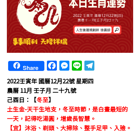
F
M
Li
T
Share
a
e
n
el
2022壬寅年
國曆12月22號 星期四
c
ss
e
e
農曆 11月 壬子月 二十九號
e
e
gr
己酉日：【
冬至
】
b
n
a
土生金-天干生地支，
冬至時節，是白晝最短的
o
g
m
一天，記得吃湯圓，增歲長智慧。
o
er
【宜】沐浴、剃頭、大掃除、整手足甲、入殮。
k