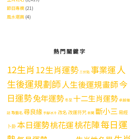
節目專欄
(21)
風水堪輿
(4)
熱門關鍵字
12生肖
人
12生肖運勢
事業運
三伏貼
生後運規劃師
今
人生後運規畫師
日運勢
兔年運勢
十二生肖運勢
冬至
卓越雜
斷小三
尋良緣
易經
改名
改運符咒
取藝名
誌
手腳冰冷
新聞
每日運
本日運勢
桃花陣
桃花運
卜卦
勢
生肖