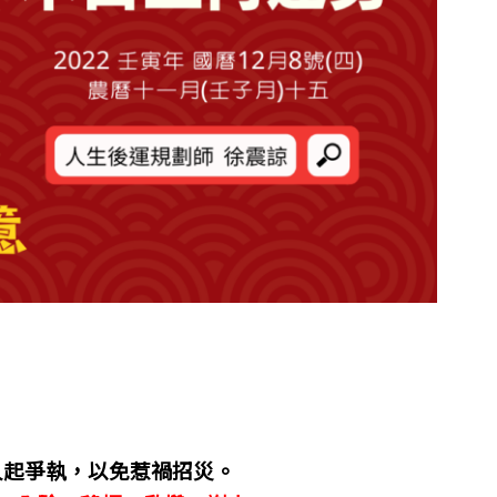
人起爭執，以免惹禍招災。