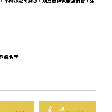
，小額捐款可避災，朋友間避免
金錢借貸，注
生肖姓名學