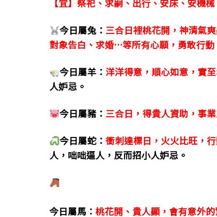
【宜】祭祀、求嗣、出行、安床、安機械
o
g
m
o
er
今日屬兔：
三合日裡桃花開，神清氣爽
k
對象告白、求婚…等所有心願，勇敢行動
今日屬羊：
洋洋得意，順心如意，實至
人妒忌。
今日屬豬：
三合日，得貴人資助，事業
今日屬蛇：
衝刺達標日，火火比旺，行
人，咄咄逼人，反而招小人妒忌。
今日屬馬：
桃花開、貴人顯，會有意外的