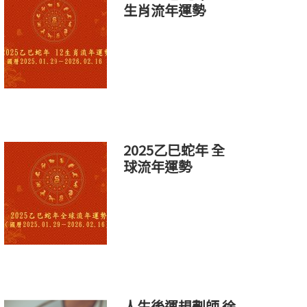
生肖流年運勢
2025乙巳蛇年 全
球流年運勢
人生後運規劃師 徐