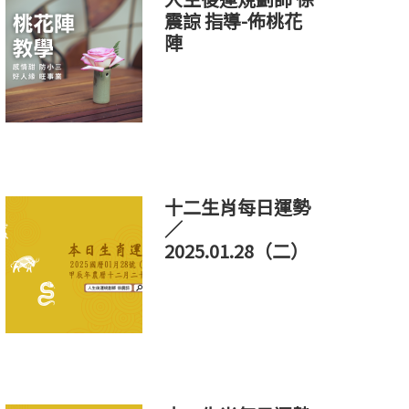
震諒 指導-佈桃花
陣
十二生肖每日運勢
／
2025.01.28（二）