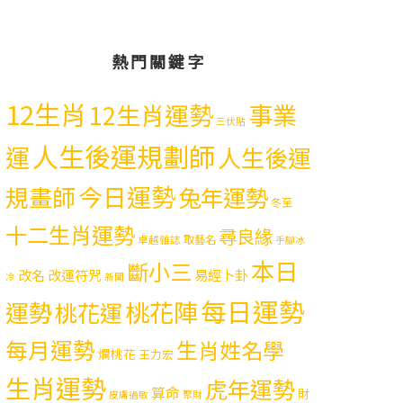
熱門關鍵字
12生肖
12生肖運勢
事業
三伏貼
人生後運規劃師
運
人生後運
今日運勢
規畫師
兔年運勢
冬至
十二生肖運勢
尋良緣
取藝名
卓越雜誌
手腳冰
本日
斷小三
易經卜卦
改名
改運符咒
冷
新聞
每日運勢
運勢
桃花陣
桃花運
每月運勢
生肖姓名學
爛桃花
王力宏
生肖運勢
虎年運勢
算命
財
皮膚過敏
聚財