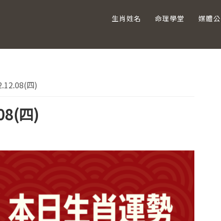
生肖姓名
命理學堂
媒體公
主
12.08(四)
要
08(四)
資
訊
欄