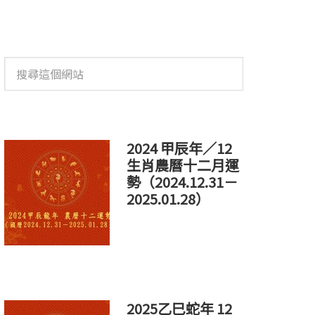
搜
尋
這
個
網
站
2024 甲辰年／12
生肖農曆十二月運
勢（2024.12.31－
2025.01.28）
2025乙巳蛇年 12