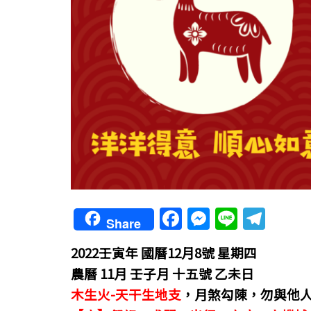
F
M
Li
T
Share
a
e
n
el
2022壬寅年
國曆12月8號 星期四
c
ss
e
e
農曆 11月 壬子月 十五號 乙未日
e
e
gr
木生火-天干生地支
，
月煞勾陳，勿與他
b
n
a