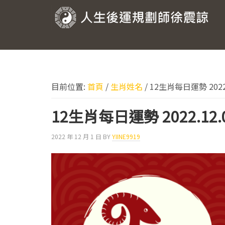
跳
跳
跳
跳
至
至
至
至
人
主
主
主
頁
要
要
要
尾
生
導
內
資
後
覽
容
訊
運
欄
目前位置:
首頁
/
生肖姓名
/
12生肖每日運勢 2022.
規
劃
12生肖每日運勢 2022.12.
師
2022 年 12 月 1 日
BY
YIINE9919
徐
震
諒