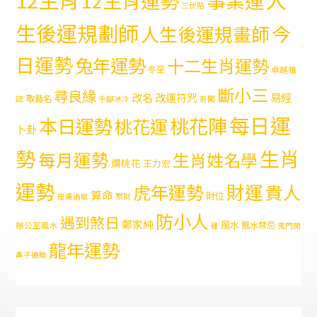
12生肖運勢
事業運
三伏貼
生後運規劃師
今
人生後運規畫師
日運勢
兔年運勢
十二生肖運勢
冬至
卓越雜
斷小三
尋良緣
易經
改名
改運符咒
取藝名
誌
手腳冰冷
新聞
每日運
本日運勢
桃花陣
桃花運
卜卦
勢
生肖
每月運勢
生肖姓名學
爛桃花
王力宏
運勢
財運
虎年運勢
貴人
算命
財位
皮膚過敏
聚財
防小人
遇到煞日
鄭家純
風水
風水禁忌
辦公室風水
雞
鬼門開
龍年運勢
鼻子過敏