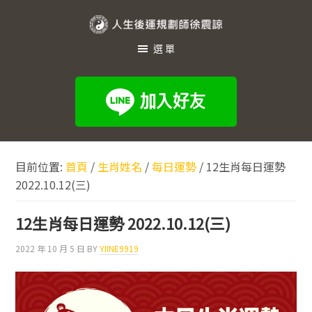
跳
跳
跳
至
至
至
人
主
主
頁
選單
生
要
要
尾
內
資
後
容
訊
運
欄
規
劃
目前位置:
首頁
/
生肖姓名
/
每日運勢
/
12生肖每日運勢
師
2022.10.12(三)
徐
震
12生肖每日運勢 2022.10.12(三)
諒
2022 年 10 月 5 日
BY
YIINE9919