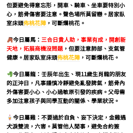
但要避免得意忘形，開車、騎車、坐車要特別小
心，筋骨傷害要注意。聲色場所莫留戀。居家臥
室床頭
佈桃花陣
，可斷爛桃花。
今日屬馬：
三合日貴人助，事業有成，開創新
天地，拓展商機沒問題
，但要注意肺部、支氣管
健康。居家臥室床頭
佈桃花陣
，可斷爛桃花。
今日屬龍：壬辰年出生、現11歲生肖龍的朋友
的正沖日，
凡事謹慎冷靜避免亂發脾氣，筋骨內
外傷害要小心、小心過敏原引發的疾病。父母需
多加注意孩子與同學互動的關係、學業狀況。
今日屬雞：不要過於自負、妄下決定，金雞遇
犬淚雙流，六害。莫管他人閒事，避免合約簽