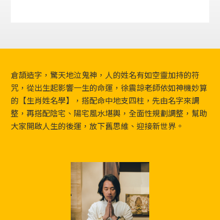
Footer
倉頡造字，驚天地泣鬼神，人的姓名有如空靈加持的符
咒，從出生起影響一生的命運，徐震諒老師依如神機妙算
的【生肖姓名學】，搭配命中地支四柱，先由名字來調
整，再搭配陰宅、陽宅風水堪輿，全面性規劃調整，幫助
大家開啟人生的後運，放下舊思維、迎接新世界。