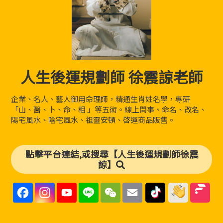
人生後運規劃師 徐震諒老師
企業、名人、藝人御用命理師，精通生肖姓名學，專研
「山、醫、卜、命、相 」等五術。線上問事、命名、改名、
陽宅風水、陰宅風水、祖靈安頓、啓運商品販售。
點擊平台連結,或搜尋【人生後運規劃師徐震
諒】
F
I
Y
L
W
E
a
n
o
i
e
m
c
s
u
n
C
a
e
t
T
e
h
i
b
a
u
a
l