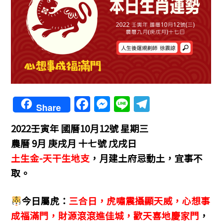
F
M
Li
T
Share
a
e
n
el
2022壬寅年
國曆10月12號 星期三
c
ss
e
e
農曆 9月 庚戌月 十七號 戊戌日
e
e
gr
土生金-天干生地支
，
月建土府忌動土，宜事不
b
n
a
取。
o
g
m
o
er
今日屬虎：
三合日，虎嘯震攝顯天威，心想事
k
成福滿門，財源滾滾進佳城，歡天喜地慶家門
，