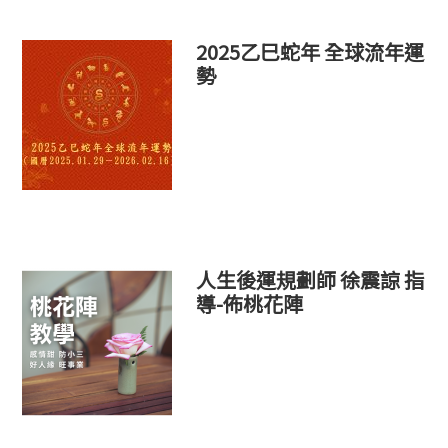
2025乙巳蛇年 全球流年運
勢
人生後運規劃師 徐震諒 指
導-佈桃花陣