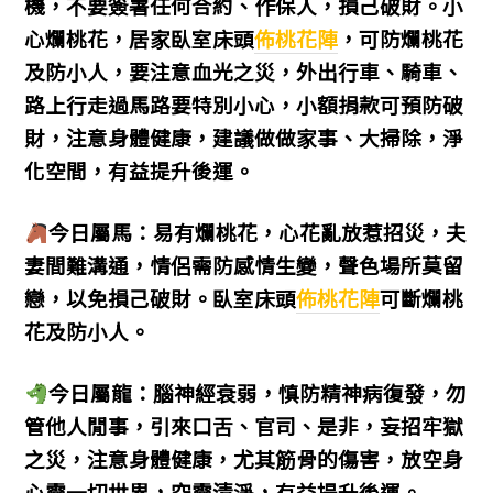
機，不要簽署任何合約、作保人，損己破財。小
心爛桃花，居家臥室床頭
佈桃花陣
，可防爛桃花
及防小人，要注意血光之災，外出行車、騎車、
路上行走過馬路要特別小心，小額捐款可預防破
財，注意身體健康，建議做做家事、大掃除，淨
化空間，
有益提升後運。
今日屬馬：易有爛桃花，心花亂放惹招災，夫
妻間難溝通，情侶需防感情生變，聲色場所莫留
戀，以免損己破財。臥室床頭
佈桃花陣
可斷爛桃
花及防小人。
今日屬龍：腦神經衰弱，慎防精神病復發，勿
管他人閒事，引來口舌、官司、是非，妄招牢獄
之災，注意身體健康，尤其筋骨的傷害，放空身
心靈一切世界，空靈清淨，有益提升後運。