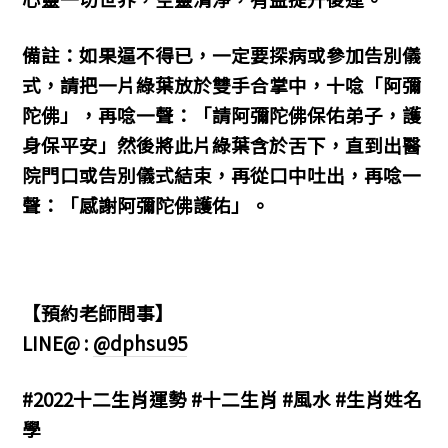
備註：如果逼不得已，一定要探病或參加告別儀
式，請把一片綠葉放於雙手合掌中，十唸「阿彌
陀佛」，再唸一聲：「請阿彌陀佛保佑弟子，護
身保平安」然後將此片綠葉含於舌下，直到出醫
院門口或告別儀式結束，再從口中吐出，再唸一
聲：「感謝阿彌陀佛護佑」。
【預約老師問事】
LINE@ :
@dphsu95
#2022十二生肖運勢 #十二生肖 #風水 #生肖姓名
學