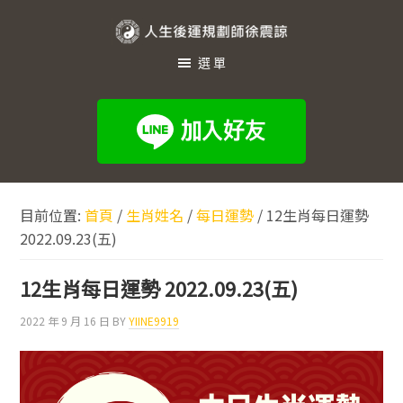
跳
跳
跳
至
至
至
人
主
主
頁
選單
生
要
要
尾
內
資
後
容
訊
運
欄
規
劃
目前位置:
首頁
/
生肖姓名
/
每日運勢
/
12生肖每日運勢
師
2022.09.23(五)
徐
震
12生肖每日運勢 2022.09.23(五)
諒
2022 年 9 月 16 日
BY
YIINE9919