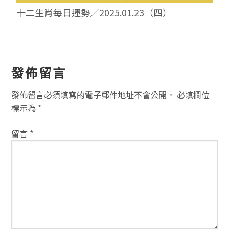
十二生肖每日運勢／2025.01.23（四）
讀
發佈留言
者
發佈留言必須填寫的電子郵件地址不會公開。
必填欄位
互
標示為
*
動
留言
*
方
式