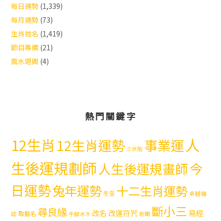
每日運勢
(1,339)
每月運勢
(73)
生肖姓名
(1,419)
節目專欄
(21)
風水堪輿
(4)
熱門關鍵字
12生肖
人
12生肖運勢
事業運
三伏貼
生後運規劃師
今
人生後運規畫師
日運勢
兔年運勢
十二生肖運勢
冬至
卓越雜
斷小三
尋良緣
易經
改名
改運符咒
取藝名
誌
手腳冰冷
新聞