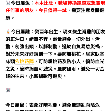
今日屬兔：
木木比旺，職場轉換跑道或想實現
任何事的朋友，今日值得一試
，需要注意身體健
康。
今日屬雞：癸酉年出生、現30歲生肖雞的朋友
的正沖日，諸事不宜，盡量避免一切外出、活
動，勿強出頭，以靜制動，過於自負易惹災禍，
對於未來好好規劃一下。要防爛桃花，居家臥室
床頭
佈桃花陣
，可防爛桃花及防小人，慎防血光
之災，適時捐血可避災。嚴防破財，避免一切金
錢的往來，小額捐款可避災。
今日屬鼠：表象好暗裡憂，避免暈頭亂向陷危