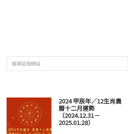
搜
尋
這
個
網
站
2024 甲辰年／12生肖農
曆十二月運勢
（2024.12.31－
2025.01.28）