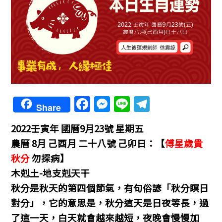
F
M
Li
T
Share
a
e
n
el
2022壬寅年
國曆9月23號 星期五
c
ss
e
e
農曆 8月 己酉月 二十八號 己卯日：
【
傅星歲貴
e
e
gr
秋分
勿探病】
b
n
a
木剋土-地支剋天干
o
g
m
秋分是秋天的第四個節氣，有句俗諺「秋分瞑日
o
er
對分」，它的意思是，秋分這天是日夜等長，過
k
了這一天，白天就會越來越短，夜晚會慢慢加