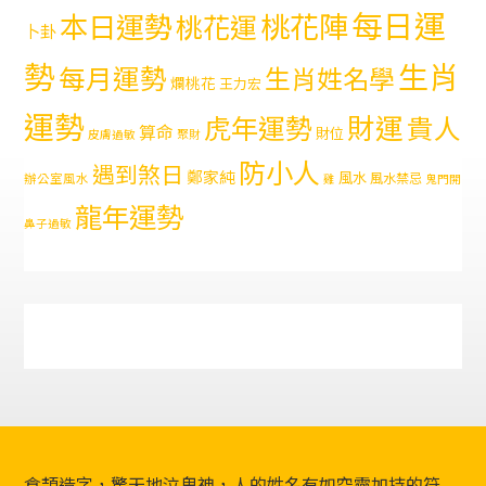
每日運
本日運勢
桃花陣
桃花運
卜卦
勢
生肖
每月運勢
生肖姓名學
爛桃花
王力宏
運勢
財運
虎年運勢
貴人
算命
財位
皮膚過敏
聚財
防小人
遇到煞日
鄭家純
風水
風水禁忌
辦公室風水
雞
鬼門開
龍年運勢
鼻子過敏
倉頡造字，驚天地泣鬼神，人的姓名有如空靈加持的符