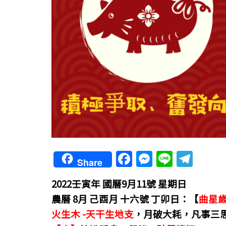
F
M
Li
T
Share
a
e
n
el
2022壬寅年
國曆9月11號 星期日
c
ss
e
e
農曆 8月 己酉月 十六號 丁卯日：【
曲星
e
e
gr
火生木 -天干生地支
，
月破大耗，凡事三
b
n
a