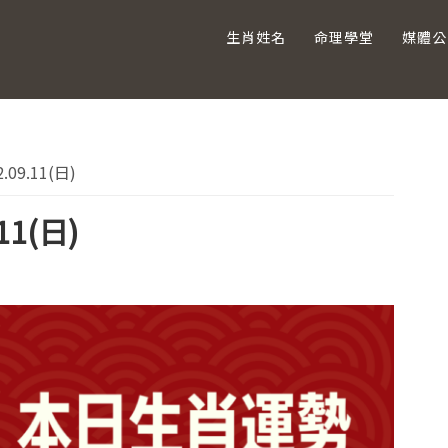
生肖姓名
命理學堂
媒體公
主
09.11(日)
要
11(日)
資
訊
欄