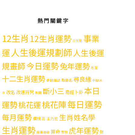
熱門關鍵字
12生肖
12生肖運勢
事業
三伏貼
人生後運規劃師
運
人生後運
今日運勢
規畫師
兔年運勢
冬至
十二生肖運勢
尋良緣
取藝名
卓越雜誌
手腳冰
本日
斷小三
易經卜卦
改名
改運符咒
冷
新聞
每日運勢
運勢
桃花陣
桃花運
每月運勢
生肖姓名學
爛桃花
王力宏
生肖運勢
虎年運勢
算命
財
皮膚過敏
聚財