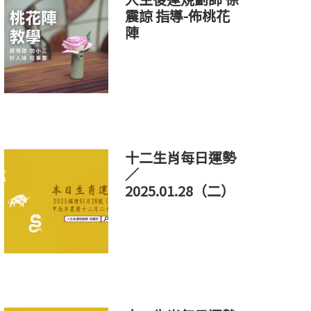
震諒 指導-佈桃花
陣
十二生肖每日運勢
／
2025.01.28（二）