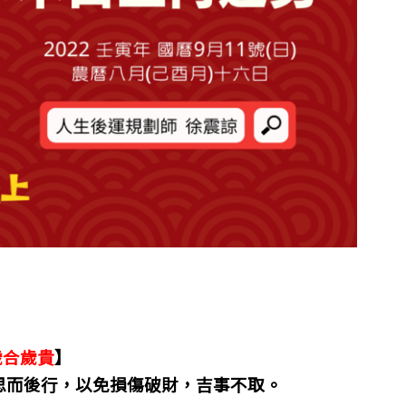
歲合歲貴
】
思而後行，以免損傷破財，吉事不取。