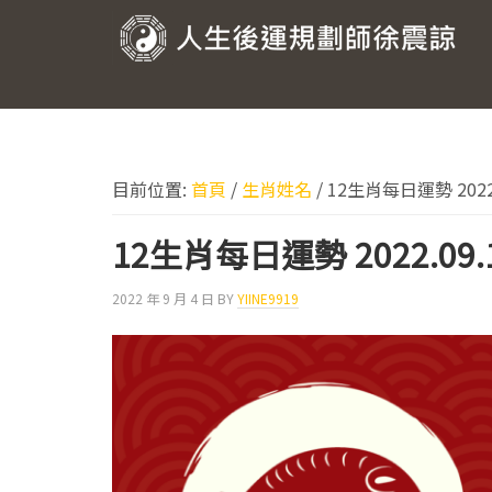
跳
跳
跳
跳
至
至
至
至
人
主
主
主
頁
要
要
要
尾
生
導
內
資
後
覽
容
訊
運
欄
目前位置:
首頁
/
生肖姓名
/
12生肖每日運勢 2022.
規
劃
12生肖每日運勢 2022.09.
師
2022 年 9 月 4 日
BY
YIINE9919
徐
震
諒