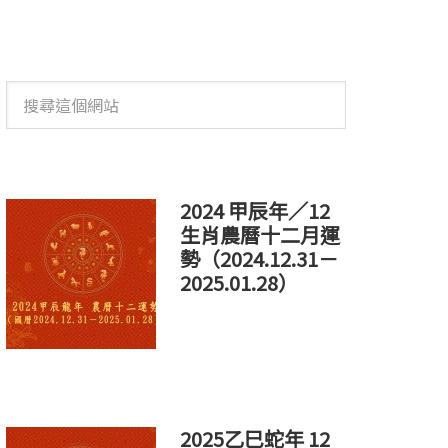
搜
尋
這
個
網
站
2024 甲辰年／12
生肖農曆十二月運
勢（2024.12.31－
2025.01.28）
2025乙巳蛇年 12