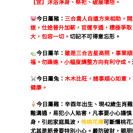
【宜】沐浴淨身、祭祀、破屋壞垣。
o
g
m
o
er
今日屬豬：
三合貴人自遠方來相助，開
k
遂，仕途晉升加薪，官運亨通，積極爭取
大，包容一切。
切記不可得意忘形。
今日屬羊：
雖是三合吉星高照，事業順
福。勿躁進，小幅度調整方向有利守成。
今日屬兔：
木木比旺，諸事順心如意，
健康。
今日屬雞：辛酉年出生、現42歲生肖
難溝通，易犯小人陷害，凡事要小心謹慎
身，引起家庭風波，
佈桃花陣
可斷爛桃花
尤其是筋骨要特別小心。嚴防破財，親朋