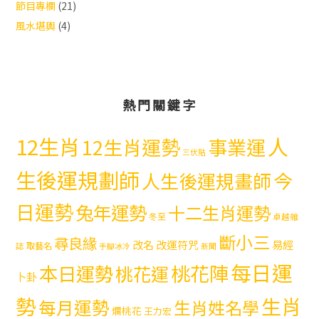
節目專欄
(21)
風水堪輿
(4)
熱門關鍵字
12生肖
人
12生肖運勢
事業運
三伏貼
生後運規劃師
今
人生後運規畫師
日運勢
兔年運勢
十二生肖運勢
冬至
卓越雜
斷小三
尋良緣
易經
改名
改運符咒
取藝名
誌
手腳冰冷
新聞
每日運
本日運勢
桃花陣
桃花運
卜卦
勢
生肖
每月運勢
生肖姓名學
爛桃花
王力宏