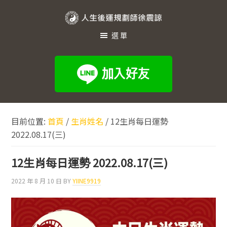
跳
跳
跳
至
至
至
人
主
主
頁
選單
生
要
要
尾
內
資
後
容
訊
運
欄
規
劃
目前位置:
首頁
/
生肖姓名
/
12生肖每日運勢
師
2022.08.17(三)
徐
震
12生肖每日運勢 2022.08.17(三)
諒
2022 年 8 月 10 日
BY
YIINE9919