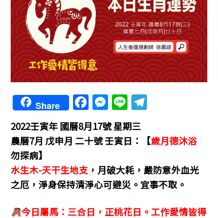
F
M
Li
T
Share
a
e
n
el
2022壬寅年 國曆8月17號 星期三
c
ss
e
e
農曆7月 戊申月 二十號 壬寅日：【
歲月德沐浴
e
e
gr
勿探病】
b
n
a
水生木-天干生地支
，月破大耗，嚴防意外血光
o
g
m
之厄，淨身保持清淨心可避災。宜事不取。
o
er
k
今日屬馬：三合日，正桃花日。工作愛情皆得