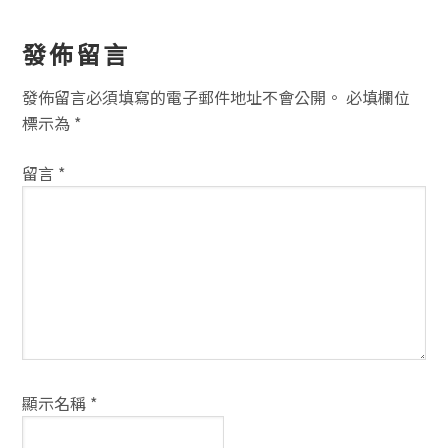
讀
發佈留言
者
發佈留言必須填寫的電子郵件地址不會公開。
必填欄位
互
標示為
*
動
留言
*
方
式
顯示名稱
*