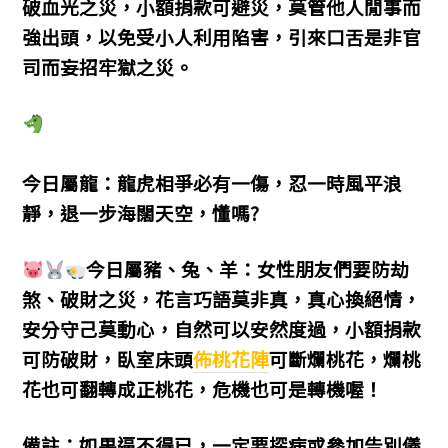
破血光之災，小額捐款可避災，莫管他人閒事而
強出頭，以免受小人利用陷害，引來口舌是非官
司而妄招牢獄之災。
今日屬龍：龍虎相爭必有一傷，忍一時風平浪
靜，退一步海闊天空，懂嗎?
今日屬豬、兔、羊：女性朋友們要防劫
煞、破財之災，花言巧語莫非真，真心換絕情，
安分守己莫動心，自然可以安然度過，小額捐款
可防破財，臥室床頭
佈桃花陣
可斷爛桃花，爛桃
花也可翻轉成正桃花，危機也可是轉機喔！
備註：如果逼不得已，一定要探病或參加告別儀