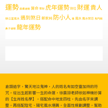
運勢
財運
虎年運勢
貴人
算命
財位
皮膚過敏
聚財
防小人
遇到煞日
鄭家純
風水
風水禁忌
辦公室風水
雞
鬼門開
龍年運勢
鼻子過敏
Footer
倉頡造字，驚天地泣鬼神，人的姓名有如空靈加持的符
咒，從出生起影響一生的命運，徐震諒老師依如神機妙算
的【生肖姓名學】，搭配命中地支四柱，先由名字來調
整，再搭配陰宅、陽宅風水堪輿，全面性規劃調整，幫助