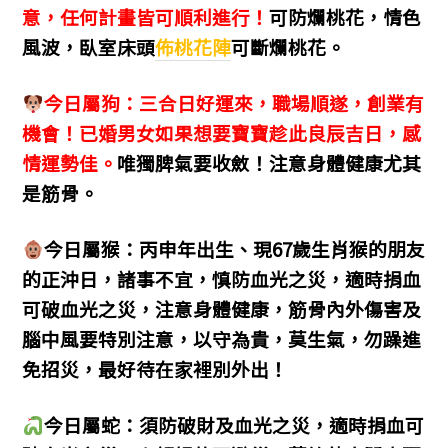
意，任何計畫皆可順利進行！
可防爛桃花，情色
風波，臥室床頭
佈桃花陣
可斷爛桃花。
今日屬狗：三合日好運來，職場順遂，創業有
機會！已婚男女如果想要寶寶趁此良辰吉日，感
情運勢佳。
唯獨脾氣要收斂！注意身體健康尤其
是筋骨。
今日屬猴：丙申年出生、現67歲生肖猴的朋友
的正沖日，諸事不宜，慎防血光之災，適時捐血
可破血光之災，注意身體健康，筋骨內外傷害及
腦中風要特別注意，以守為貴，莫生氣，勿躁進
免招災，最好待在家裡別外出！
今日屬蛇：須防破財及血光之災，適時捐血可