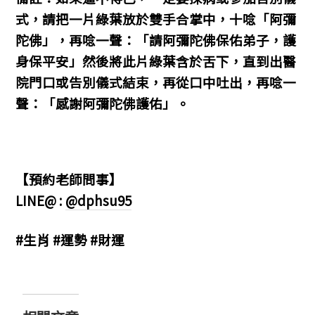
式，請把一片綠葉放於雙手合掌中，十唸「阿彌
陀佛」，再唸一聲：「請阿彌陀佛保佑弟子，護
身保平安」然後將此片綠葉含於舌下，直到出醫
院門口或告別儀式結束，再從口中吐出，再唸一
聲：「感謝阿彌陀佛護佑」。
【預約老師問事】
LINE@ :
@dphsu95
#生肖 #運勢 #財運