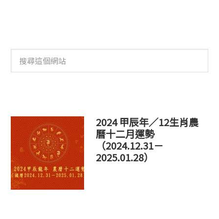
搜
尋
這
個
網
站
2024 甲辰年／12生肖農
曆十二月運勢
（2024.12.31－
2025.01.28）