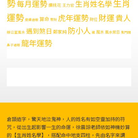
勢
生肖
每月運勢
生肖姓名學
爛桃花
王力宏
運勢
財運
虎年運勢
貴人
算命
財位
皮膚過敏
聚財
防小人
遇到煞日
鄭家純
風水
風水禁忌
辦公室風水
雞
鬼門開
龍年運勢
鼻子過敏
Footer
倉頡造字，驚天地泣鬼神，人的姓名有如空靈加持的符
咒，從出生起影響一生的命運，徐震諒老師依如神機妙算
的【生肖姓名學】，搭配命中地支四柱，先由名字來調