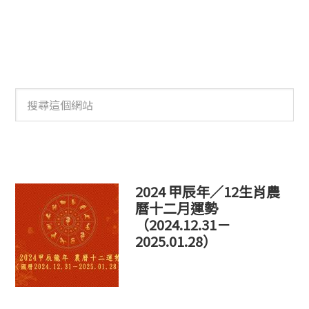
搜
尋
這
個
網
站
2024 甲辰年／12生肖農
曆十二月運勢
（2024.12.31－
2025.01.28）