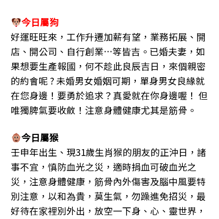
今日屬狗
好運旺旺來，工作升遷加薪有望，業務拓展、開
店、開公司、自行創業…等皆吉。已婚夫妻，如
果想要生產報國，何不趁此良辰吉日，來個親密
的約會呢 ? 未婚男女婚姻可期，單身男女良緣就
在您身邊！要勇於追求？真愛就在你身邊喔！ 但
唯獨脾氣要收斂！注意身體健康尤其是筋骨。
今日屬猴
壬申年出生、現31歲生肖猴的朋友的正沖日，諸
事不宜，慎防血光之災，適時捐血可破血光之
災，注意身體健康，筋骨內外傷害及腦中風要特
別注意，以和為貴，莫生氣，勿躁進免招災，最
好待在家裡別外出，放空一下身、心、靈世界，