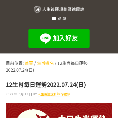
跳
跳
跳
至
至
至
人
主
主
頁
選單
生
要
要
尾
內
資
後
容
訊
運
欄
規
劃
目前位置:
首頁
/
生肖姓名
/
12生肖每日運勢
師
2022.07.24(日)
徐
震
12生肖每日運勢2022.07.24(日)
諒
2022 年 7 月 17 日
BY
人生後運規劃師 徐震諒