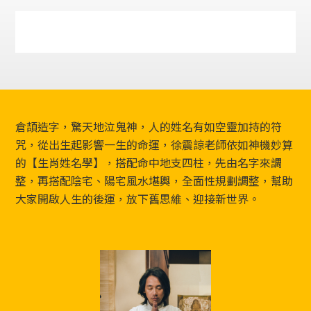
Footer
倉頡造字，驚天地泣鬼神，人的姓名有如空靈加持的符
咒，從出生起影響一生的命運，徐震諒老師依如神機妙算
的【生肖姓名學】，搭配命中地支四柱，先由名字來調
整，再搭配陰宅、陽宅風水堪輿，全面性規劃調整，幫助
大家開啟人生的後運，放下舊思維、迎接新世界。