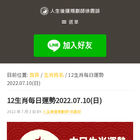
跳
跳
跳
至
至
至
人
主
主
頁
選單
生
要
要
尾
內
資
後
容
訊
運
欄
規
劃
目前位置:
首頁
/
生肖姓名
/
12生肖每日運勢
師
2022.07.10(日)
徐
震
12生肖每日運勢2022.07.10(日)
諒
2022 年 7 月 3 日
BY
人生後運規劃師 徐震諒