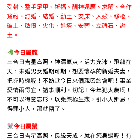
受封、整手足甲、祈福、酬神還願、求嗣、合作
簽約、訂婚、結婚、動土、安床、入殮、移柩、
破土、啟攢、火化、進塔、安葬、立碑石、謝
土。
今日屬龍
三合日吉星高照，神清氣爽，活力充沛，飛龍在
天，未婚男女婚期可期，想要懷孕的新婚夫妻，
把握時機喔！不妨趁今日來個親密約會吧！事業
愛情兩得宜，諸事順利。切記！今年犯太歲啊！
不可以得意忘形，以免樂極生悲，引小人妒忌，
得罪小人，那就糟了。
今日屬鼠
三合日吉星高照，良緣天成，就在您身邊喔！有