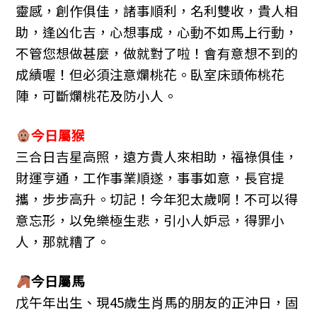
靈感，創作俱佳，諸事順利，名利雙收，貴人相
助，逢凶化吉，心想事成，心動不如馬上行動，
不管您想做甚麼，做就對了啦！會有意想不到的
成績喔！但必須注意爛桃花。臥室床頭佈桃花
陣，可斷爛桃花及防小人。
今日屬猴
三合日吉星高照，遠方貴人來相助，福祿俱佳，
財運亨通，工作事業順遂，事事如意，長官提
攜，步步高升。切記！今年犯太歲啊！不可以得
意忘形，以免樂極生悲，引小人妒忌，得罪小
人，那就糟了。
今日屬馬
戊午年出生、現45歲生肖馬的朋友的正沖日，固