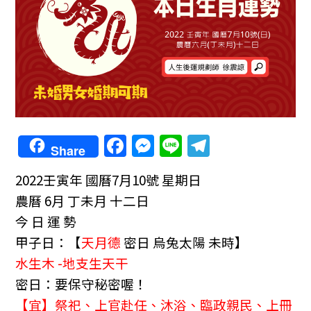
F
M
Li
T
Share
a
e
n
el
2022壬寅年 國曆7月10號 星期日
c
ss
e
e
農曆 6月 丁未月 十二日
e
e
gr
今 日 運 勢
b
n
a
甲子日：
【
天月德
密日 烏兔太陽 未時】
o
g
m
水生木 -地支生天干
o
er
密日：要保守秘密喔！
k
【宜】祭祀、上官赴任、沐浴、臨政親民、上冊