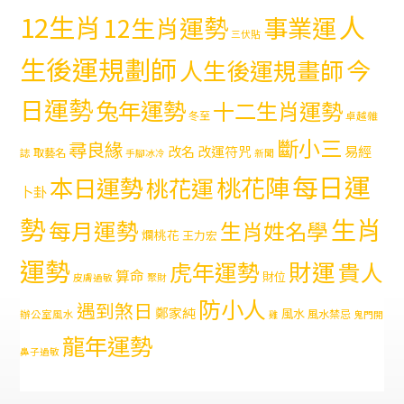
12生肖
人
12生肖運勢
事業運
三伏貼
生後運規劃師
今
人生後運規畫師
日運勢
兔年運勢
十二生肖運勢
冬至
卓越雜
斷小三
尋良緣
易經
改名
改運符咒
取藝名
誌
手腳冰冷
新聞
每日運
本日運勢
桃花陣
桃花運
卜卦
勢
生肖
每月運勢
生肖姓名學
爛桃花
王力宏
運勢
財運
虎年運勢
貴人
算命
財位
皮膚過敏
聚財
防小人
遇到煞日
鄭家純
風水
風水禁忌
辦公室風水
雞
鬼門開
龍年運勢
鼻子過敏