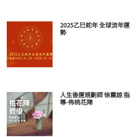
2025乙巳蛇年 全球流年運
勢
人生後運規劃師 徐震諒 指
導-佈桃花陣