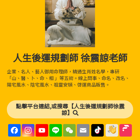
人生後運規劃師 徐震諒老師
企業、名人、藝人御用命理師，精通生肖姓名學，專研
「山、醫、卜、命、相 」等五術。線上問事、命名、改名、
陽宅風水、陰宅風水、祖靈安頓、啓運商品販售。
點擊平台連結,或搜尋【人生後運規劃師徐震
諒】
F
I
Y
L
W
E
a
n
o
i
e
m
c
s
u
n
C
a