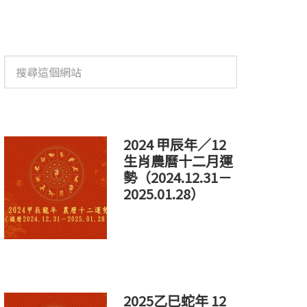
搜
尋
這
個
網
站
2024 甲辰年／12
生肖農曆十二月運
勢（2024.12.31－
2025.01.28）
2025乙巳蛇年 12