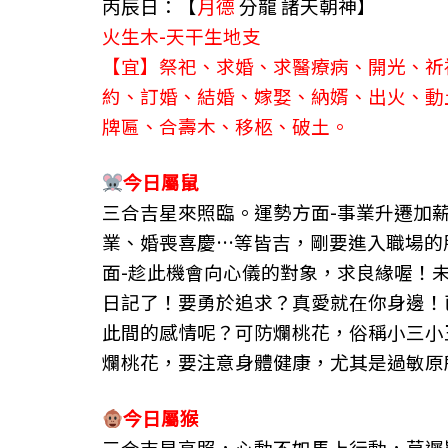
丙辰日：【
月德
分龍
諸天朝神】
o
g
m
火生木-天干生地支
o
er
【宜】祭祀、求婚、求醫療病、開光、祈
k
約、訂婚、結婚、嫁娶、納婿、出火、動
牌匾、合壽木、移柩、破土。
今日屬
鼠
三合吉星來照臨。
運勢方面-事業升遷加
業、婚喪喜慶…等皆吉，剛要進入職場的
面-趁此機會向心儀的對象，求良緣喔！
日記了！要勇於追求？真愛就在你身邊！
此間的感情呢？可防爛桃花，俗稱小三小
爛桃花，要注意身體健康，尤其是過敏原
今日屬
猴
三合吉星高照，心動不如馬上行動，莫遲