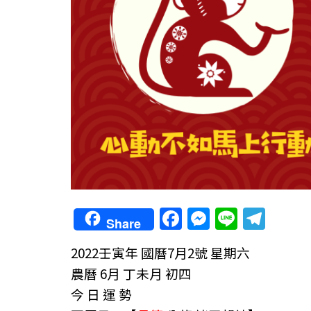
F
M
Li
T
Share
a
e
n
el
2022壬寅年
國曆7月2號 星期六
c
ss
e
e
農曆 6月 丁未月 初四
e
e
gr
今 日 運 勢
b
n
a