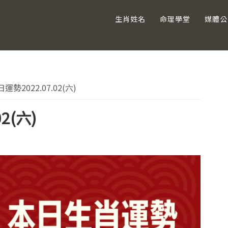
生肖姓名
命理學堂
媒體公
主
勢2022.07.02(六)
要
2(六)
資
訊
欄