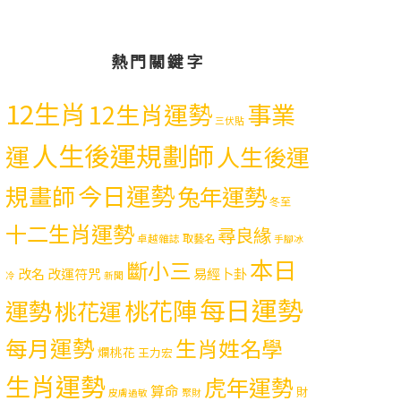
熱門關鍵字
12生肖
12生肖運勢
事業
三伏貼
人生後運規劃師
運
人生後運
今日運勢
規畫師
兔年運勢
冬至
十二生肖運勢
尋良緣
取藝名
卓越雜誌
手腳冰
本日
斷小三
易經卜卦
改名
改運符咒
冷
新聞
每日運勢
運勢
桃花陣
桃花運
每月運勢
生肖姓名學
爛桃花
王力宏
生肖運勢
虎年運勢
算命
財
皮膚過敏
聚財