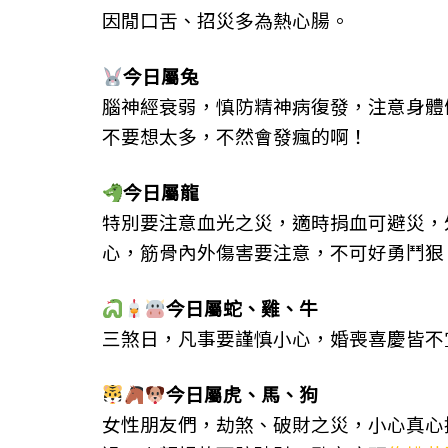
因閒口舌、招災多為熱心腸。
今日屬
兔
腦神經衰弱，慎防精神病復發，注意身體
不要想太多，不然會發瘋的啊！
今日屬
龍
特別要注意血光之災，適時捐血可避災，
心，筋骨內外傷害要注意，不可好勇鬥狠
今日屬
蛇
、
雞、
牛
三煞日，凡事要謹慎小心，婚喪喜慶皆不
今日屬
虎
、
馬、
狗
女性朋友們，劫煞、破財之災，小心真心