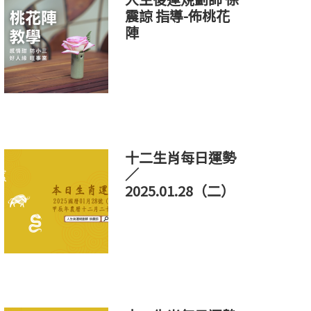
震諒 指導-佈桃花
陣
十二生肖每日運勢
／
2025.01.28（二）