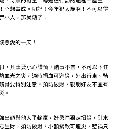
！心想事成。切記！今年犯太歲啊！不可以得
罪小人，那就糟了。
談戀愛的一天！
沖日，凡事要小心謹慎，諸事不宜，不可以下任
防血光之災，適時捐血可避災，外出行車、騎
筋骨要特別注意。預防破財，親朋好友不宜有
災。
強出頭與他人爭輸贏，好勇鬥狠定招災，引來
易生財，須防破財，小額捐款可避災，惹禍只