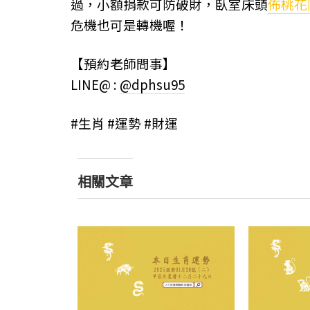
過，小額捐款可防破財，臥室床頭
佈桃花
危機也可是轉機喔！
【預約老師問事】
LINE@ :
@dphsu95
#生肖 #運勢 #財運
相關文章