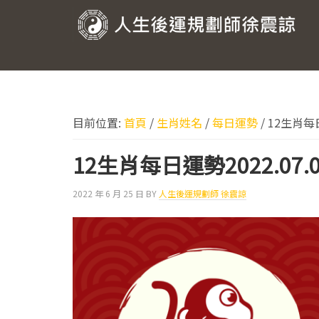
跳
跳
跳
跳
至
至
至
至
人
主
主
主
頁
要
要
要
尾
生
導
內
資
後
覽
容
訊
運
欄
目前位置:
首頁
/
生肖姓名
/
每日運勢
/
12生肖每日運
規
劃
12生肖每日運勢2022.07.0
師
2022 年 6 月 25 日
BY
人生後運規劃師 徐震諒
徐
震
諒