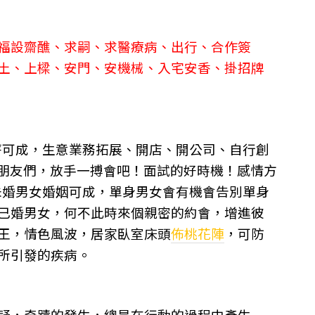
福設齋醮、求嗣、求醫療病、出行、合作簽
土、上樑、安門、安機械、入宅安香、掛招牌
薪可成，生意業務拓展、開店、開公司、自行創
朋友們，放手一搏會吧！面試的好時機！
感情方
未婚男女婚姻可成，單身男女會有機會告別單身
已婚男女，何不此時來個親密的約會，增進彼
王，情色風波，居家臥室床頭
佈桃花陣
，可防
所引發的疾病。
疑，奇蹟的發生，總是在行動的過程中產生