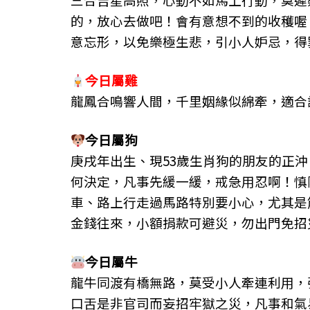
的，放心去做吧！會有意想不到的收穫喔
意忘形，以免樂極生悲，引小人妒忌，得
今日屬
雞
龍鳳合鳴響人間，千里姻緣似綿牽，適合
今日屬
狗
庚戌年出生、現53歲生肖狗的朋友的正
何決定，凡事先緩一緩，戒急用忍啊！慎
車、路上行走過馬路特別要小心，尤其是
金錢往來，小額捐款可避災，勿出門免招
今日屬
牛
龍牛同渡有橋無路，莫受小人牽連利用，
口舌是非官司而妄招牢獄之災，凡事和氣