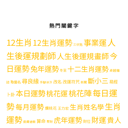
熱門關鍵字
12生肖
人
12生肖運勢
事業運
三伏貼
生後運規劃師
今
人生後運規畫師
日運勢
兔年運勢
十二生肖運勢
冬至
卓越雜
斷小三
尋良緣
易經
改名
改運符咒
取藝名
誌
手腳冰冷
新聞
每日運
本日運勢
桃花陣
桃花運
卜卦
勢
生肖
每月運勢
生肖姓名學
爛桃花
王力宏
運勢
財運
虎年運勢
貴人
算命
財位
皮膚過敏
聚財