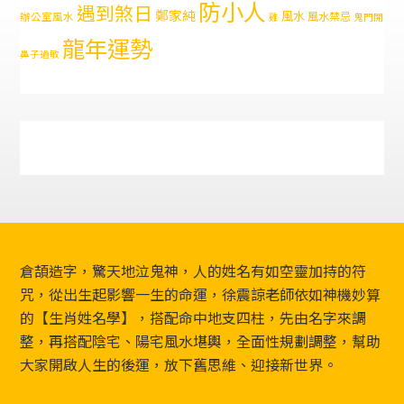
防小人
遇到煞日
鄭家純
風水
風水禁忌
辦公室風水
雞
鬼門開
龍年運勢
鼻子過敏
Footer
倉頡造字，驚天地泣鬼神，人的姓名有如空靈加持的符
咒，從出生起影響一生的命運，徐震諒老師依如神機妙算
的【生肖姓名學】，搭配命中地支四柱，先由名字來調
整，再搭配陰宅、陽宅風水堪輿，全面性規劃調整，幫助
大家開啟人生的後運，放下舊思維、迎接新世界。