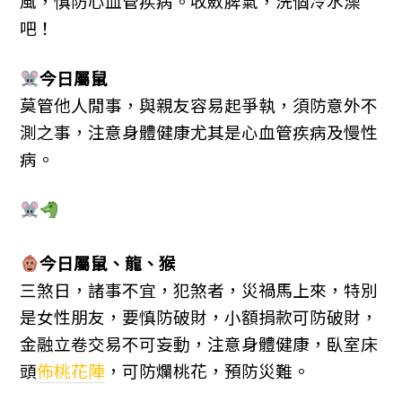
風，慎防心血管疾病。收斂脾氣，洗個冷水澡
吧！
今日屬
鼠
莫管他人閒事，與親友容易起爭執，須防意外不
測之事，注意身體健康尤其是心血管疾病及慢性
病。
今日屬
鼠、
龍、
猴
三煞日，諸事不宜，犯煞者，災禍馬上來，特別
是女性朋友，要慎防破財，小額捐款可防破財，
金融立卷交易不可妄動，注意身體健康，臥室床
頭
佈桃花陣
，可防爛桃花，預防災難。