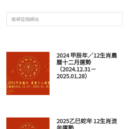
搜
尋
這
個
網
站
2024 甲辰年／12生肖農
曆十二月運勢
（2024.12.31－
2025.01.28）
2025乙巳蛇年 12生肖流
年運勢