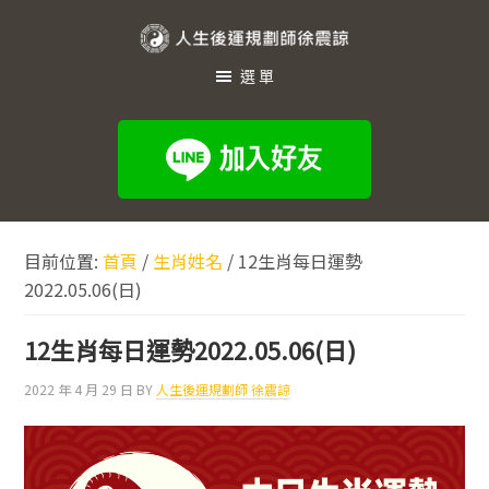
跳
跳
跳
至
至
至
人
主
主
頁
選單
生
要
要
尾
內
資
後
容
訊
運
欄
規
劃
目前位置:
首頁
/
生肖姓名
/
12生肖每日運勢
師
2022.05.06(日)
徐
震
12生肖每日運勢2022.05.06(日)
諒
2022 年 4 月 29 日
BY
人生後運規劃師 徐震諒