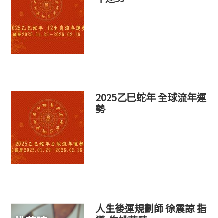
2025乙巳蛇年 全球流年運
勢
人生後運規劃師 徐震諒 指