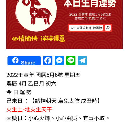
F
M
Li
T
Share
a
e
n
el
2022壬寅年
國曆5月6號 星期五
c
ss
e
e
農曆 4月 乙巳月 初六
e
e
gr
今 日 運 勢
b
n
a
己未日 ：
【諸神朝天 烏兔太陰 戌丑時】
o
g
m
火生土-地支生天干
o
er
天賊日：小心火燭、小心竊賊、宜事不取。
k