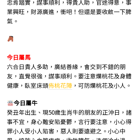
忠肯踏實，謀事順利，得貴人助，官途得意，事
業興旺，財源廣進，衝吧！但還是要收斂一下脾
氣。
今日屬馬
六合日貴人多助，廣結善緣，會交到不錯的朋
友，直覺很強，謀事順利。要注意爛桃花及身體
健康，臥室床頭
佈桃花陣
，可防爛桃花及小人。
今日屬
牛
癸丑年出生、現50歲生肖牛的朋友的正沖日，諸
事不宜，身心難安陷憂鬱，言行要注意，小心得
罪小人受小人陷害，惡人則要遠避之。小心中