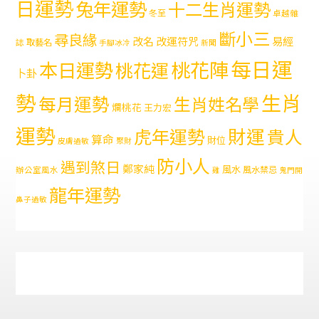
日運勢
兔年運勢
十二生肖運勢
冬至
卓越雜
斷小三
尋良緣
易經
改名
改運符咒
取藝名
誌
手腳冰冷
新聞
每日運
本日運勢
桃花陣
桃花運
卜卦
勢
生肖
每月運勢
生肖姓名學
爛桃花
王力宏
運勢
財運
虎年運勢
貴人
算命
財位
皮膚過敏
聚財
防小人
遇到煞日
鄭家純
風水
風水禁忌
辦公室風水
雞
鬼門開
龍年運勢
鼻子過敏