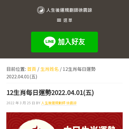
跳
跳
跳
至
至
至
人
主
主
頁
選單
生
要
要
尾
內
資
後
容
訊
運
欄
規
劃
目前位置:
首頁
/
生肖姓名
/
12生肖每日運勢
師
2022.04.01(五)
徐
震
12生肖每日運勢2022.04.01(五)
諒
2022 年 3 月 25 日
BY
人生後運規劃師 徐震諒