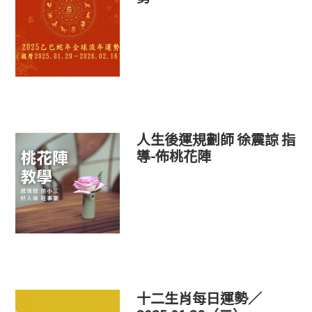
人生後運規劃師 徐震諒 指
導-佈桃花陣
十二生肖每日運勢／