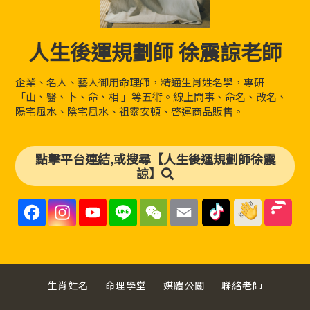
人生後運規劃師 徐震諒老師
企業、名人、藝人御用命理師，精通生肖姓名學，專研
「山、醫、卜、命、相 」等五術。線上問事、命名、改名、
陽宅風水、陰宅風水、祖靈安頓、啓運商品販售。
點擊平台連結,或搜尋【人生後運規劃師徐震
諒】
F
I
Y
L
W
E
a
n
o
i
e
m
c
s
u
n
C
a
e
t
T
e
h
i
b
a
u
a
l
o
g
b
t
o
r
e
k
a
C
生肖姓名
命理學堂
媒體公關
聯絡老師
m
h
a