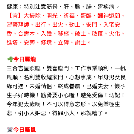
健康：特別注意筋骨、肝、膽、腸、胃疾病。
【宜】大掃除、開光、祈福、齋醮、酬神還願、
習藝拜師、出行、出火、動土、安門、入宅安
香、合壽木、入殮、移柩、破土、啟攢、火化、
進塔、安葬、修墳、立碑、謝土。
今日屬
龍
三合吉星照臨，雙喜臨門，工作事業順利，一帆
風順，名利雙收耀家門，心想事成，單身男女良
緣可遇，未婚情侶，終成眷屬，已婚夫妻，懷孕
生子好時機！筋骨要小心喔！避免受傷！切記！
今年犯太歲啊！不可以得意忘形，以免樂極生
悲，引小人妒忌，得罪小人，那就糟了。
今日屬
鼠