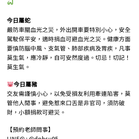
今日屬
蛇
嚴防車關血光之災，外出開車要特別小心，安全
駕駛保平安，適時捐血可避血光之災。健康方面
要慎防腦中風、支氣管、肺部疾病及胃疾，凡事
莫生氣，應冷靜，自可安然度過。切忌！切記！
莫生氣。
今日屬豬
交友需謹慎小心，以免受損友利用牽連陷害，莫
管他人閒事，避免惹來口舌是非官司，須防破
財，小額捐款可避災。
【預約老師問事】
LINE@ :
@dphsu95