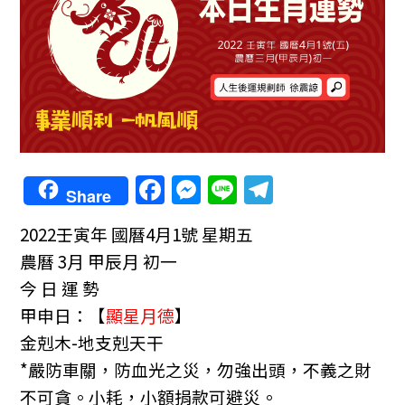
F
M
Li
T
Share
a
e
n
el
2022壬寅年
國曆4月1號 星期五
c
ss
e
e
農曆 3月 甲辰月 初一
e
e
gr
今 日 運 勢
b
n
a
甲申日：【
顯星月德
】
o
g
m
金剋木-地支剋天干
o
er
*嚴防車關，防血光之災，勿強出頭，不義之財
k
不可貪。小耗，小額捐款可避災。