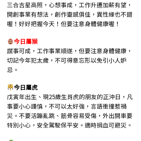
三合吉星高照，心想事成，工作升遷加薪有望，
開創事業有想法，創作靈感俱佳，異性緣也不錯
喔！好好把握今天！但要注意身體健康喔！
今日屬
猴
謀事可成，工作事業順遂，但要注意身體健康，
切記今年犯太歲，不可得意忘形以免引小人妒
忌。
今日屬
虎
戊寅年出生、現25歲生肖虎的朋友的正沖日，凡
事要小心謹慎，不可以太好強，言語衝撞惹禍
災。不要活蹦亂跳、筋骨容易受傷，外出開車要
特別小心，安全駕駛保平安。適時捐血可避災。