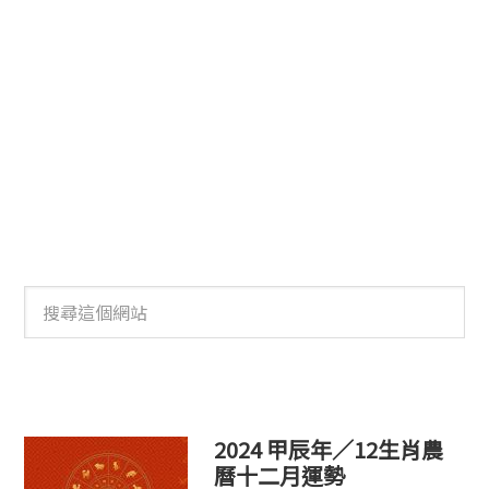
搜
尋
這
個
網
站
2024 甲辰年／12生肖農
曆十二月運勢