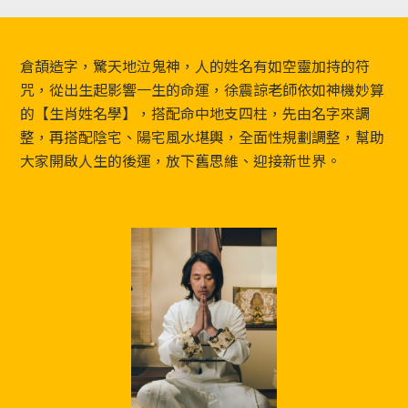
Footer
倉頡造字，驚天地泣鬼神，人的姓名有如空靈加持的符
咒，從出生起影響一生的命運，徐震諒老師依如神機妙算
的【生肖姓名學】，搭配命中地支四柱，先由名字來調
整，再搭配陰宅、陽宅風水堪輿，全面性規劃調整，幫助
大家開啟人生的後運，放下舊思維、迎接新世界。