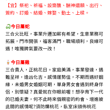
【宜】祭祀、祈福、設齋醮、酬神還願、出行、
簽約、訂婚、結婚、嫁娶、動土、上樑。
今日屬
蛇
三合火比旺，事業升遷加薪有希望，生意業務可
拓展，門市開張，福客滿門，職場順利，良緣可
遇！唯獨脾氣要改一改！
今日屬
雞
三合貴人，正桃花日。家庭美滿，事業發達，遇
難呈祥，逢凶化吉。感情運勢佳，不期而遇好姻
緣，未婚男女婚姻可期，單身男女會遇到終身伴
侶，別懷疑？真愛就在你眼前喔！想孕育下一代
的已婚夫妻，何不此時來個親密的約會、增進彼
此間的感情呢?須防爛桃花，臥室床頭佈桃花