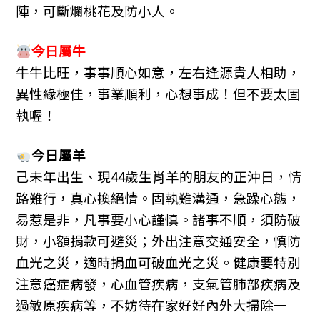
陣，可斷爛桃花及防小人。
今日屬
牛
牛牛比旺，事事順心如意，左右逢源貴人相助，
異性緣極佳，事業順利，心想事成！但不要太固
執喔！
今日屬
羊
己未年出生、現44歲生肖羊的朋友的正沖日，情
路難行，真心換絕情。固執難溝通，急躁心態，
易惹是非，凡事要小心謹慎。諸事不順，須防破
財，小額捐款可避災；外出注意交通安全，慎防
血光之災，適時捐血可破血光之災。健康要特別
注意癌症病發，心血管疾病，支氣管肺部疾病及
過敏原疾病等，不妨待在家好好內外大掃除一