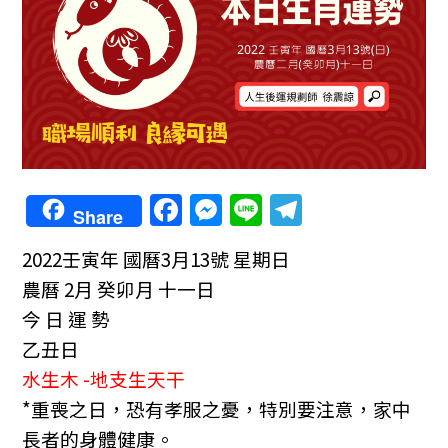
F
M
Li
T
Share
a
e
n
el
2022壬寅年
國曆3月13號 星期日
c
ss
e
e
農曆 2月 癸卯月 十一日
e
e
gr
今 日 運 勢
b
n
a
乙丑日
o
g
m
水生木 -地支生天干
o
er
*重喪之日，恐有孝服之憂，特別要注意，家中
k
長者的身體健康。