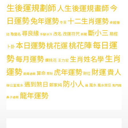
生後運規劃師
今
人生後運規畫師
日運勢
兔年運勢
十二生肖運勢
冬至
卓越雜
斷小三
尋良緣
易經
改名
改運符咒
取藝名
誌
手腳冰冷
新聞
每日運
本日運勢
桃花陣
桃花運
卜卦
勢
生肖
每月運勢
生肖姓名學
爛桃花
王力宏
運勢
財運
虎年運勢
貴人
算命
財位
皮膚過敏
聚財
防小人
遇到煞日
鄭家純
風水
風水禁忌
辦公室風水
雞
鬼門開
龍年運勢
鼻子過敏