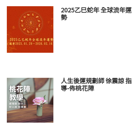
2025乙巳蛇年 全球流年運
勢
人生後運規劃師 徐震諒 指
導-佈桃花陣