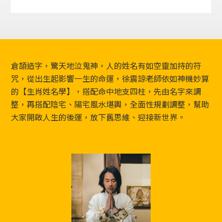
Footer
倉頡造字，驚天地泣鬼神，人的姓名有如空靈加持的符
咒，從出生起影響一生的命運，徐震諒老師依如神機妙算
的【生肖姓名學】，搭配命中地支四柱，先由名字來調
整，再搭配陰宅、陽宅風水堪輿，全面性規劃調整，幫助
大家開啟人生的後運，放下舊思維、迎接新世界。