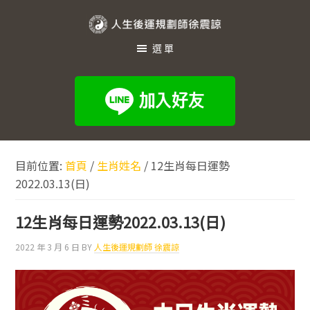
跳
跳
跳
至
至
至
人
主
主
頁
選單
生
要
要
尾
內
資
後
容
訊
運
欄
規
劃
目前位置:
首頁
/
生肖姓名
/
12生肖每日運勢
師
2022.03.13(日)
徐
震
12生肖每日運勢2022.03.13(日)
諒
2022 年 3 月 6 日
BY
人生後運規劃師 徐震諒