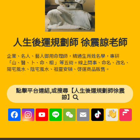
人生後運規劃師 徐震諒老師
企業、名人、藝人御用命理師，精通生肖姓名學，專研
「山、醫、卜、命、相 」等五術。線上問事、命名、改名、
陽宅風水、陰宅風水、祖靈安頓、啓運商品販售。
點擊平台連結,或搜尋【人生後運規劃師徐震
諒】
F
I
Y
L
W
E
a
n
o
i
e
m
c
s
u
n
C
a
e
t
T
e
h
i
b
a
u
a
l
o
g
b
t