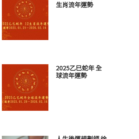
生肖流年運勢
2025乙巳蛇年 全
球流年運勢
人生後運規劃師 徐