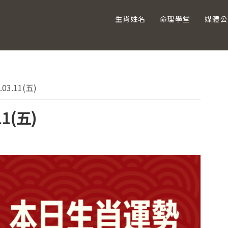
生肖姓名
命理學堂
媒體公
主
3.11(五)
要
1(五)
資
訊
欄