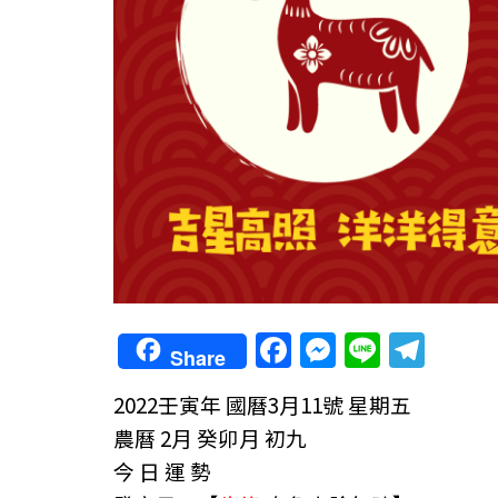
F
M
Li
T
Share
a
e
n
el
2022壬寅年
國曆3月11號 星期五
c
ss
e
e
農曆 2月 癸卯月 初九
e
e
gr
今 日 運 勢
b
n
a