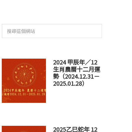
搜
尋
這
個
網
站
2024 甲辰年／12
生肖農曆十二月運
勢（2024.12.31－
2025.01.28）
2025乙巳蛇年 12