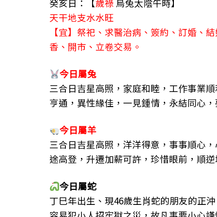
癸亥日：【
歲祿
烏兔太陰午時】
o
g
m
天干地支水水旺
o
er
【宜】祭祀、求醫治病、簽約、訂婚、結
k
香、開市、立卷交易。
今日屬
兔
三合日吉星高照，家庭和睦，工作事業順
亨通，異性緣佳，一見鍾情，永結同心，
今日屬
羊
三合日吉星高照，洋洋得意，事事順心，
途高登，升遷加薪可許，珍惜眼前，順逆
今日屬
蛇
丁巳年出生、現46歲生肖蛇的朋友的正
容易犯小人招牢獄之災，故凡事要小心謹