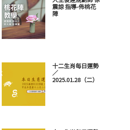
震諒 指導-佈桃花
陣
十二生肖每日運勢
／
2025.01.28（二）