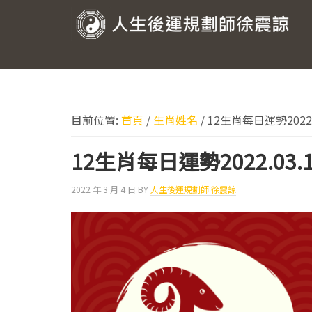
跳
跳
跳
跳
至
至
至
至
人
主
主
主
頁
要
要
要
尾
生
導
內
資
後
覽
容
訊
運
欄
目前位置:
首頁
/
生肖姓名
/
12生肖每日運勢2022.0
規
劃
12生肖每日運勢2022.03.1
師
2022 年 3 月 4 日
BY
人生後運規劃師 徐震諒
徐
震
諒