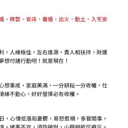
婚、嫁娶、安床、審婚、出火、動土、入宅安
利，人緣極佳，左右逢源，貴人相扶持，財運
夢想付諸行動吧！就是現在！
心想事成，家庭美滿，一分耕耘一分收穫，仕
境緣不動心，好好發揮必有收穫。
沖日，心情低落陷憂鬱，易怒惹禍，多管閒事，
慎。諸事不宜，須防破財，小額捐款可避災。