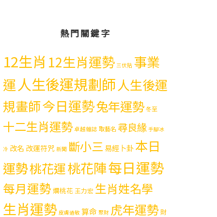
熱門關鍵字
12生肖
12生肖運勢
事業
三伏貼
人生後運規劃師
運
人生後運
今日運勢
規畫師
兔年運勢
冬至
十二生肖運勢
尋良緣
取藝名
卓越雜誌
手腳冰
本日
斷小三
易經卜卦
改名
改運符咒
冷
新聞
每日運勢
運勢
桃花陣
桃花運
每月運勢
生肖姓名學
爛桃花
王力宏
生肖運勢
虎年運勢
算命
財
皮膚過敏
聚財